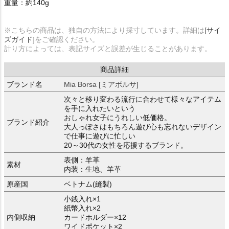
重量：約140g
※こちらの商品は、独自の方法により採寸しています。詳細は
[サイ
ズガイド]
をご確認ください。
計り方によっては、表記サイズと誤差が生じることがあります。
商品詳細
ブランド名
Mia Borsa [ミアボルサ]
次々と移り変わる流行に合わせて様々なアイテム
を手に入れたいという
おしゃれ女子にうれしい低価格。
ブランド紹介
大人っぽさはもちろん遊び心も忘れないデザイン
で仕事に遊びに忙しい
20～30代の女性を応援するブランド。
表側：羊革
素材
内装：生地、羊革
原産国
ベトナム(縫製)
小銭入れ×1
紙幣入れ×2
内側収納
カードホルダー×12
ワイドポケット×2