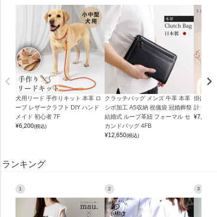
犬用リード 手作りキット 本革 ロ
クラッチバッグ メンズ 牛革 本革
掛け時計
ープ レザークラフト DIY ハンド
シボ加工 A5収納 祝儀袋 冠婚葬祭
計 (0900
メイド 初心者 7F
結婚式 ループ革紐 フォーマル セ
¥
7,150
(
¥
6,200
カンドバッグ 4FB
(税込)
¥
12,650
(税込)
ランキング
1
2
3