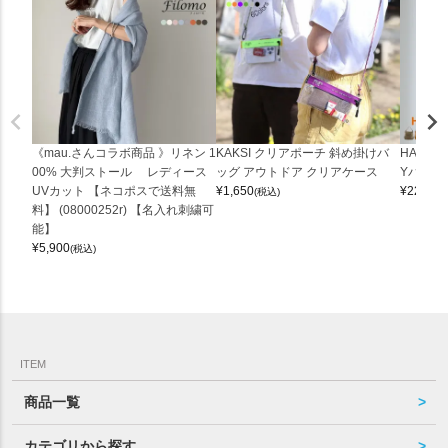
《mau.さんコラボ商品 》リネン 1
KAKSI クリアポーチ 斜め掛けバ
HALEI
00% 大判ストール レディース
ッグ アウトドア クリアケース
Yバッグ 
UVカット 【ネコポスで送料無
¥
1,650
¥
22,000
(税込)
料】 (08000252r) 【名入れ刺繍可
能】
¥
5,900
(税込)
ITEM
商品一覧
カテゴリから探す