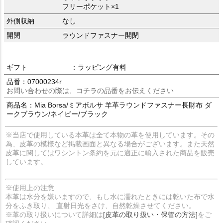
フリーポケット×1
外側収納
なし
開閉
ラウンドファスナー開閉
ギフト
：ラッピング有料
品番：07000234r
お問い合わせの際は、コチラの品番をお伝えください
商品名：Mia Borsa/ミアボルサ 羊革ラウンドファスナー長財布 ダ
ークブラウン/ネイビー/ブラック
※当店で使用している本革は全て本物の革を使用しています。その
為、皮革の模様など掲載画面と異なる場合がございます。また天然
皮革に関してはワシントン条約を元に適正に輸入された商品を販売
しています。
※使用上の注意
本革は水分を嫌いますので、もし水に濡れたときには乾いた布で水
分をふき取り、 直射日光をさけ、自然乾燥させてください。
※革の取り扱いについて詳細は
[皮革の取り扱い・保管の方法]
をご