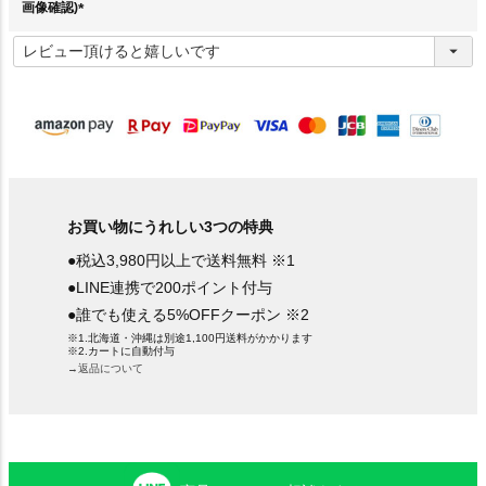
画像確認)
(
必
須
)
お買い物にうれしい3つの特典
●税込3,980円以上で送料無料 ※1
●LINE連携で200ポイント付与
●誰でも使える5%OFFクーポン ※2
※1.北海道・沖縄は別途1,100円送料がかかります
※2.カートに自動付与
→返品について