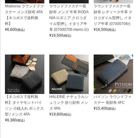
Miaborsa ラウンドファ
ラウンドファスナー長
ラウンドファスナー長
スナー メンズ財布 4FA
財布 メンズ 牛革 RODA
財布 レディース牛革 ク
【ネコポスで送料無
NIA ロダニア クロコダ
ロコダイル型押し イタ
料】
イル型押し イタリア牛
リア牛革 (07000706r)
¥
6,600
革 (07000706-mens-1r)
¥
16,500
(税込)
(税込)
¥
16,500
(税込)
【ネコポスで送料無
HALEINE ナチュラルシ
パイソン ラウンドファ
料】ダイヤモンドパイ
ュリンク 折り財布 メン
スナー 長財布 4FC
ソン 小銭入れ ボックス
ズ 4FA
¥
15,400
(税込)
型 / メンズ 4FA
¥
19,800
(税込)
¥
6,380
(税込)