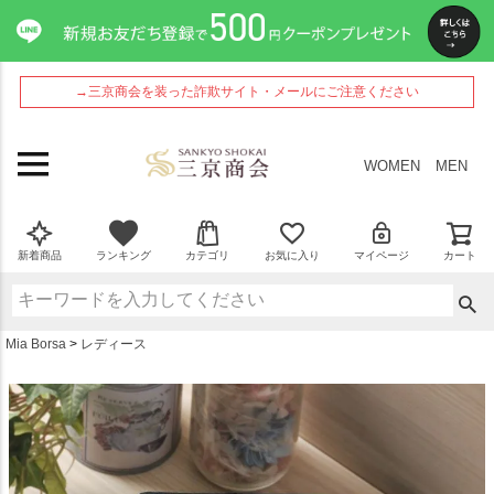
ペー
ジト
ップ
へ
→三京商会を装った詐欺サイト・メールにご注意ください
WOMEN
MEN
新着商品
ランキング
カテゴリ
お気に入り
マイページ
カート
Mia Borsa
レディース