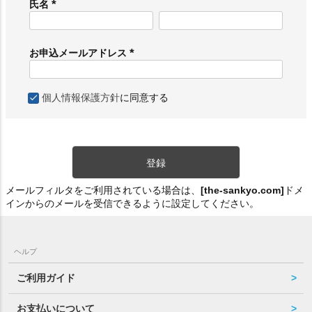
氏名
(
必
須
お申込メールアドレス
)
(
必
須
個人情報保護方針
に同意する
)
登録
メールフィルタをご利用されている場合は、
[the-sankyo.com]
ドメ
インからのメールを受信できるように設定してください。
ヘルプ
ご利用ガイド
お支払いについて