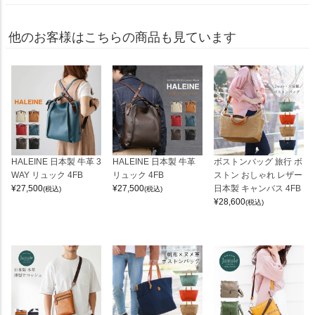
他のお客様はこちらの商品も見ています
HALEINE 日本製 牛革 3
HALEINE 日本製 牛革
ボストンバッグ 旅行 ボ
WAY リュック 4FB
リュック 4FB
ストン おしゃれ レザー
¥
27,500
¥
27,500
日本製 キャンバス 4FB
(税込)
(税込)
¥
28,600
(税込)