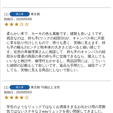
1
東京都
購入者
投稿日
2026/05/08
柔らかい革で、カーキの色も素敵です。縫製も良いようです。
残念なのは、持ち手(リックの紐部分)が、キャンバス布に片面
に革を貼り付けしたもので、滑りも悪く、安物に見えます。持
ち手の幅も2センチと鞄本体の大きさと比べると細い感じで
す。近所の革修理屋さんに相談して、持ち手のキャンバスの紐
部分が普通の両面の革の持ち手に交換できるなら、購入しても
いいなと検討中。修理代もかかるし。商品説明には、こういっ
た細部の記載もして欲しいです。返品も手間だし。値段アップ
しても、安物に見える商品にしないで欲しい。
1
東京都
70歳以上
女性
購入者
投稿日
2026/05/03
学生のようなリュックではなくお洒落すぎるお出かけ用の雰囲
気ではないステキな２wayリュックを長い間探してきました。