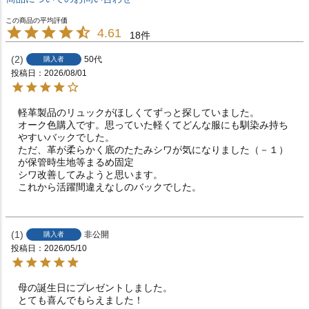
4.61
18
2
50代
購入者
投稿日
2026/08/01
軽革製品のリュックがほしくてずっと探していました。

オーク色購入です。思っていた軽くてどんな服にも馴染み持ち
やすいバックでした。

ただ、革が柔らかく底のたたみシワが気になりました（－１）
が保管時生地等まるめ固定

シワ改善してみようと思います。

これから活躍間違えなしのバックでした。
1
非公開
購入者
投稿日
2026/05/10
母の誕生日にプレゼントしました。

とても喜んでもらえました！