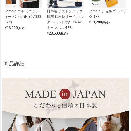
Jamale 牛革 ミニボデ
日本製 ボストンバッグ
Jamale ショルダーバッ
ィー バッグ (No.07000
帆布 栃木レザー ショル
グ 4FB
094)
ダーベルト付き 2WAY
¥
13,200
(税込)
¥
13,200
キャンバス 4FB
(税込)
¥
28,600
(税込)
商品詳細