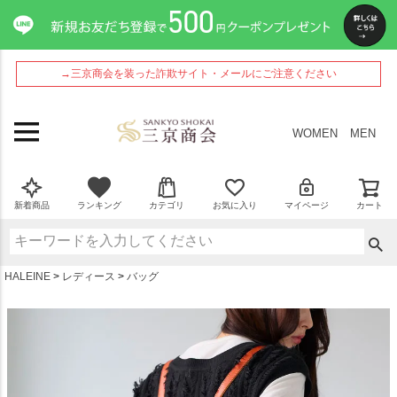
ペー
ジト
ップ
へ
→三京商会を装った詐欺サイト・メールにご注意ください
WOMEN
MEN
新着商品
ランキング
カテゴリ
お気に入り
マイページ
カート
HALEINE
レディース
バッグ