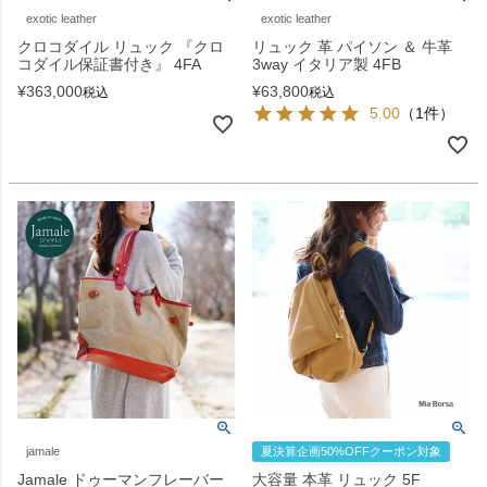
exotic leather
exotic leather
クロコダイル リュック 『クロ
リュック 革 パイソン ＆ 牛革
コダイル保証書付き』 4FA
3way イタリア製 4FB
¥
363,000
¥
63,800
税込
税込
5.00
（1件）
jamale
夏決算企画50%OFFクーポン対象
Jamale ドゥーマンフレーバー
大容量 本革 リュック 5F