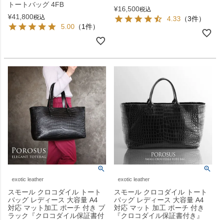
トートバッグ 4FB
¥
16,500
税込
¥
41,800
税込
4.33
（3件）
5.00
（1件）
exotic leather
exotic leather
スモール クロコダイル トート
スモール クロコダイル トート
バッグ レディース 大容量 A4
バッグ レディース 大容量 A4
対応 マット加工 ポーチ 付き ブ
対応 マット 加工 ポーチ 付き
ラック『クロコダイル保証書付
『クロコダイル保証書付き』