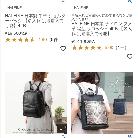
HALEINE
HALEINE
HALEINE 日本製 牛革 ショルダ
※名入れご希望の方は必ず名入れをご購
入ください
ーバッグ 【名入れ 別途購入で
HALEINE 日本製 ナイロン ヌメ
可能】4FB
革 縦型 サコッシュ 4FB 【名入
¥
16,500
れ 別途購入で可能】
税込
4.60
（5件）
¥
12,100
税込
5.00
（1件）