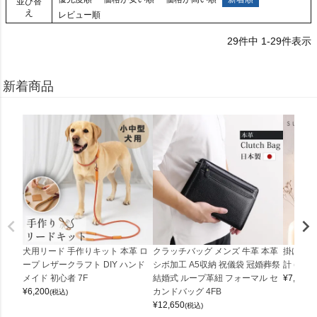
並び替
え
レビュー順
29
件中
1
-
29
件表示
新着商品
犬用リード 手作りキット 本革 ロ
クラッチバッグ メンズ 牛革 本革
掛け時計
ープ レザークラフト DIY ハンド
シボ加工 A5収納 祝儀袋 冠婚葬祭
計 (0900
メイド 初心者 7F
結婚式 ループ革紐 フォーマル セ
¥
7,150
(
¥
6,200
カンドバッグ 4FB
(税込)
¥
12,650
(税込)