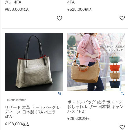
き』 4FA
4FA
¥
638,000
¥
528,000
税込
税込
exotic leather
ボストンバッグ 旅行 ボストン
おしゃれ レザー 日本製 キャン
リザード 本革 トートバッグ レ
バス 4FB
ディース 日本製 JRA バニラ
4FA
¥
28,600
税込
¥
198,000
税込