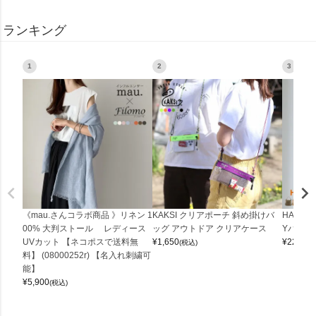
ランキング
1
2
3
《mau.さんコラボ商品 》リネン 1
KAKSI クリアポーチ 斜め掛けバ
HALEI
00% 大判ストール レディース
ッグ アウトドア クリアケース
Yバッグ 
UVカット 【ネコポスで送料無
¥
1,650
¥
22,000
(税込)
料】 (08000252r) 【名入れ刺繍可
能】
¥
5,900
(税込)