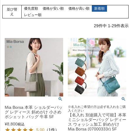
優先度順
価格が安い順
価格が高い順
新着順
並び替
え
レビュー順
29
件中
1
-
29
件表示
Mia Borsa 本革 ショルダーバッ
※名入れご希望の方は必ず名入れをご購
入ください
グ レディース 斜めがけ 小さめ
【名入れ 別途購入で可能】本革
ポシェット バッグ 牛革 5F
ミニショルダーバッグ レディー
¥
8,800
ス ウォッシュ加工 斜めがけ
税込
Mia Borsa (07000333r) 5F
5.00
（1件）