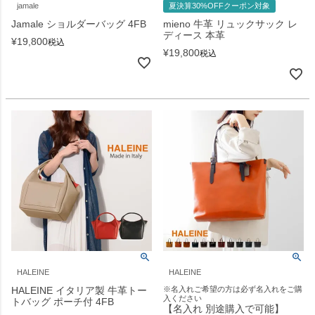
jamale
夏決算30%OFFクーポン対象
Jamale ショルダーバッグ 4FB
mieno 牛革 リュックサック レ
ディース 本革
¥
19,800
税込
¥
19,800
税込
HALEINE
HALEINE
HALEINE イタリア製 牛革トー
※名入れご希望の方は必ず名入れをご購
入ください
トバッグ ポーチ付 4FB
【名入れ 別途購入で可能】