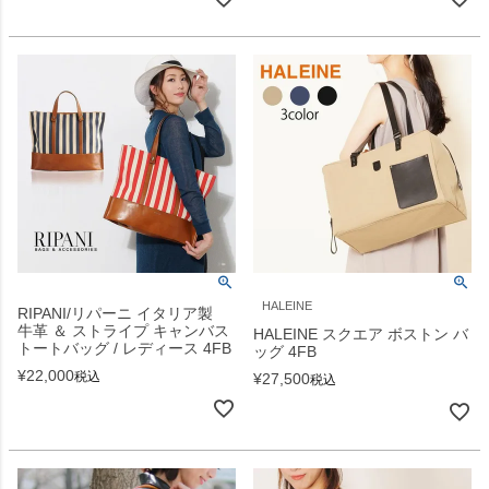
HALEINE
RIPANI/リパーニ イタリア製
牛革 ＆ ストライプ キャンバス
HALEINE スクエア ボストン バ
トートバッグ / レディース 4FB
ッグ 4FB
¥
22,000
税込
¥
27,500
税込