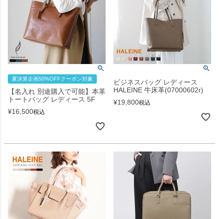
夏決算企画50%OFFクーポン対象
ビジネスバッグ レディース
HALEINE 牛床革(07000602r)
【名入れ 別途購入で可能】本革
トートバッグ レディース 5F
¥
19,800
税込
¥
16,500
税込