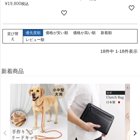
¥
19,800
税込
優先度順
価格が安い順
価格が高い順
新着順
並び替
え
レビュー順
18
件中
1
-
18
件表示
新着商品