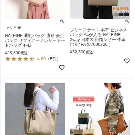
HALEINE
ブリーフケース 本革 ビジネス
バッグ A4が入る HALEINE
HALEINE 通勤バッグ 通勤 会社
2way 日本製 姫路レザー 牛革
バッグ サフィアーノレザートー
自立4FA (07000726r)
トバッグ 4FB
¥
52,800
税込
¥
28,600
税込
4.60
（5件）