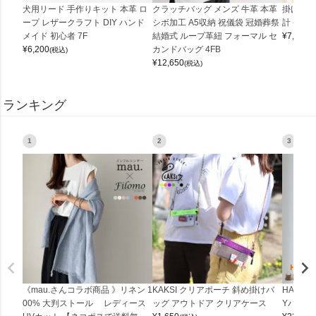
犬用リード 手作りキット 本革 ロ
クラッチバッグ メンズ 牛革 本革
掛け時計
ープ レザークラフト DIY ハンド
シボ加工 A5収納 祝儀袋 冠婚葬祭
計 (0900
メイド 初心者 7F
結婚式 ループ革紐 フォーマル セ
¥
7,150
(
¥
6,200
カンドバッグ 4FB
(税込)
¥
12,650
(税込)
ランキング
1
2
3
《mau.さんコラボ商品 》リネン 1
KAKSI クリアポーチ 斜め掛けバ
HALEI
00% 大判ストール レディース
ッグ アウトドア クリアケース
Yバッグ 