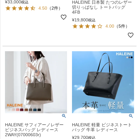
¥
33,000
HALEINE 日本製 たつのレザー
税込
切りっぱなし トートバッグ
4.50
（2件）
4FB
¥
19,800
税込
4.00
（5件）
HALEINE サフィアーノレザー
HALEINE 軽量 ビジネストート
ビジネスバッグ レディース
バッグ 牛革 レディース
2WAY(07000603r)
¥
29,700
税込