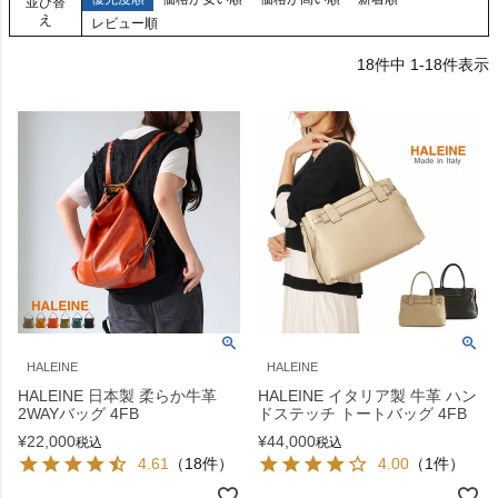
並び替
え
レビュー順
18
件中
1
-
18
件表示
HALEINE
HALEINE
HALEINE 日本製 柔らか牛革
HALEINE イタリア製 牛革 ハン
2WAYバッグ 4FB
ドステッチ トートバッグ 4FB
¥
22,000
¥
44,000
税込
税込
4.61
（18件）
4.00
（1件）