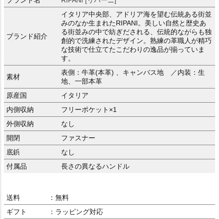
イタリア中央部、アドリア海を望む伝統ある街並
みのなか生まれたRIPANI。美しい自然と歴史あ
る街並みの中で紡ぎだされる、伝統的ながらも独
ブランド紹介
創的で洗練されたデザイン。熟練の革職人が精巧
な技術で仕立てたこだわりの逸品が揃っていま
す。
表側：牛革(本革) 、キャンバス地 ／内装：生
素材
地、一部本革
原産国
イタリア
内側収納
フリーポケット×1
外側収納
なし
開閉
ファスナー
底鋲
なし
付属品
長さの異なるハンドル
送料
：無料
ギフト
：ラッピング対応