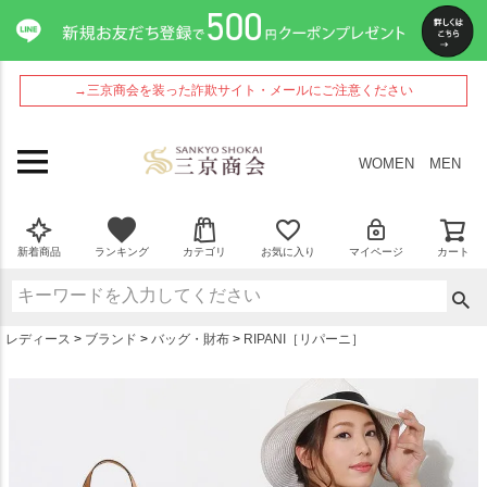
ペー
ジト
ップ
へ
→三京商会を装った詐欺サイト・メールにご注意ください
WOMEN
MEN
新着商品
ランキング
カテゴリ
お気に入り
マイページ
カート
レディース
ブランド
バッグ・財布
RIPANI［リパーニ］