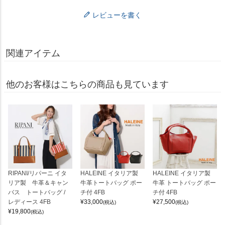
レビューを書く
関連アイテム
他のお客様はこちらの商品も見ています
RIPANI/リパーニ イタ
HALEINE イタリア製
HALEINE イタリア製
リア製 牛革＆キャン
牛革トートバッグ ポー
牛革 トートバッグ ポー
バス トートバッグ /
チ付 4FB
チ付 4FB
レディース 4FB
¥
33,000
¥
27,500
(税込)
(税込)
¥
19,800
(税込)