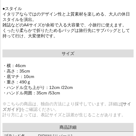
●スタイル
イタリアならではのデザイン性と上質素材を楽しめる、大人の休日
スタイルを演出。
雑誌などのA4サイズが余裕で入る大容量で、小旅行に使えます。
くったり柔らかで折りたためるバッグは旅行先にサブバッグとして
持って行け、大変便利です。
サイズ
・横：46cm
・高さ：35cm
・底マチ：10cm
・重さ：490ｇ
・ハンドル立ち上がり：12cm /22cm
・ハンドル周囲：35cm /53cm
※こちらの商品は、独自の方法により採寸しています。詳細は
[サイ
ズガイド]
をご確認ください。
計り方によっては、表記サイズと誤差が生じることがあります。
商品詳細
ブランド名
RIPANI [リパーニ]