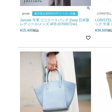
jamale
夏決算企画50%OFFクーポン対象
LORISTELL
Jamale 牛革 ミニトートバッグ 2way 日本製
LORIST
レディース/メンズ 4FB (07000724r)
ッグ 牛革 ロ
¥
15,400
¥
38,500
税込
税