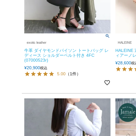
exotic leather
HALEINE
牛革 ダイヤモンドパイソン トートバッグ レ
HALEIN
ディース ショルダーベルト付き 4FC
ィアーノレ
(07000523r)
¥
28,600
税
¥
20,900
税込
5.00
（1件）