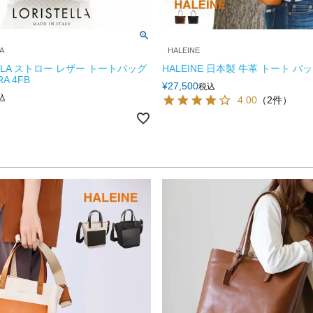
A
HALEINE
ELLA ストロー レザー トートバッグ
HALEINE 日本製 牛革 トート バッ
RA 4FB
¥
27,500
税込
込
4.00
（2件）