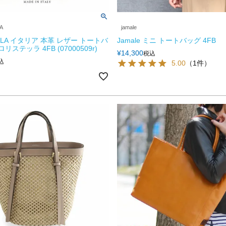
A
jamale
ELLA イタリア 本革 レザー トートバ
Jamale ミニ トートバッグ 4FB
リステッラ 4FB (07000509r)
¥
14,300
税込
込
5.00
（1件）