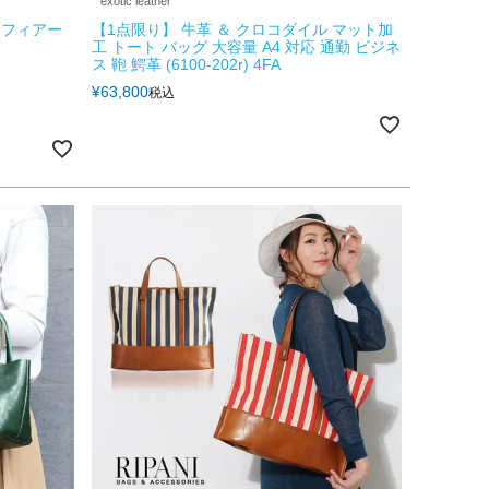
exotic leather
サフィアー
【1点限り】 牛革 ＆ クロコダイル マット加
工 トート バッグ 大容量 A4 対応 通勤 ビジネ
ス 鞄 鰐革 (6100-202r) 4FA
¥
63,800
税込