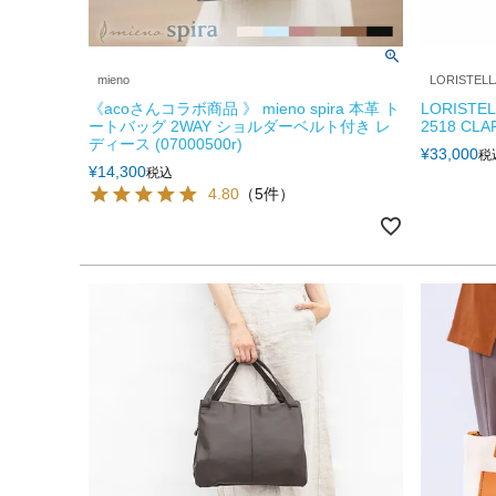
mieno
LORISTELL
《acoさんコラボ商品 》 mieno spira 本革 ト
LORIST
ートバッグ 2WAY ショルダーベルト付き レ
2518 CLA
ディース (07000500r)
¥
33,000
税
¥
14,300
税込
4.80
（5件）