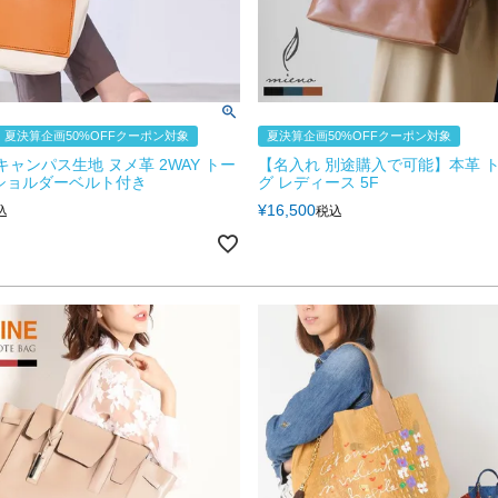
夏決算企画50%OFFクーポン対象
夏決算企画50%OFFクーポン対象
E キャンパス生地 ヌメ革 2WAY トー
【名入れ 別途購入で可能】本革 
ショルダーベルト付き
グ レディース 5F
¥
16,500
込
税込