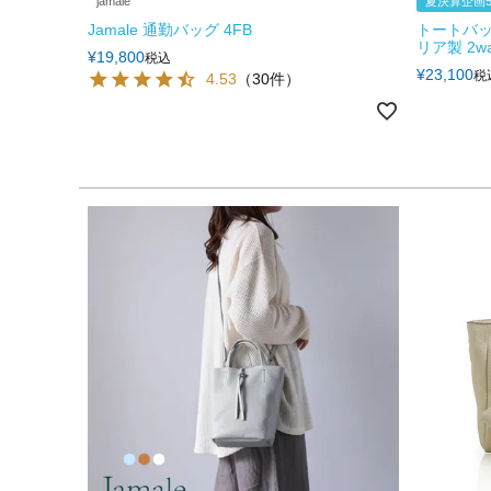
jamale
夏決算企画5
Jamale 通勤バッグ 4FB
トートバッ
リア製 2way
¥
19,800
税込
¥
23,100
税
4.53
（30件）