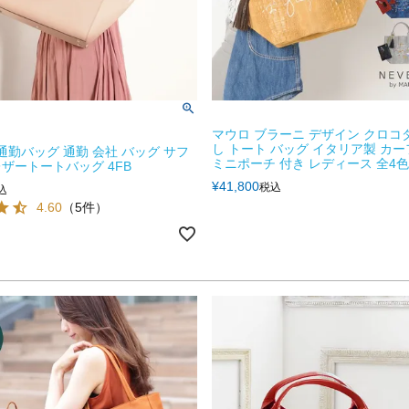
マウロ ブラーニ デザイン クロコ
し トート バッグ イタリア製 カー
E 通勤バッグ 通勤 会社 バッグ サフ
ミニポーチ 付き レディース 全4色 
ザートートバッグ 4FB
¥
41,800
税込
込
4.60
（5件）