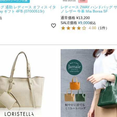
0%OFFクーポン対象
Mia Borsa
sale
グ 通勤 レディース オフィス イタ
レディース 2WAY ハンドバッグ 
 ギフト 4FB (07000513r)
ノ レザー 牛革 Mia Borsa 5F
通常価格
¥
13,200
込
SALE価格
¥
9,000
税込
4.00
（1件）