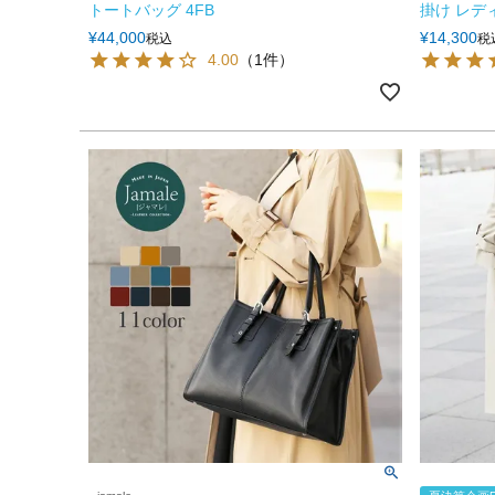
トートバッグ 4FB
掛け レディ
¥
44,000
¥
14,300
税込
税
4.00
（1件）