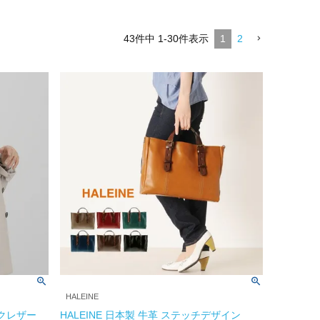
43
件中
1
-
30
件表示
1
2
HALEINE
ンクレザー
HALEINE 日本製 牛革 ステッチデザイン