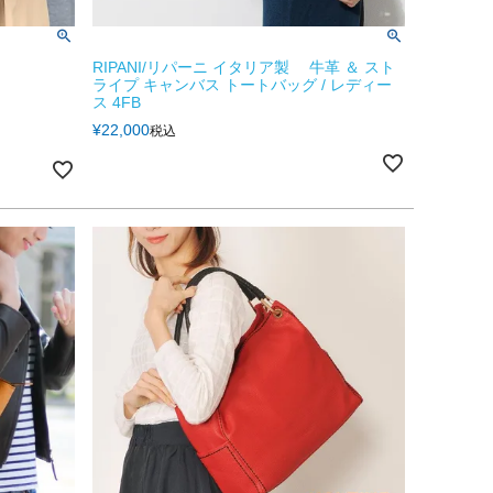
RIPANI/リパーニ イタリア製 牛革 ＆ スト
ライプ キャンバス トートバッグ / レディー
ス 4FB
¥
22,000
税込