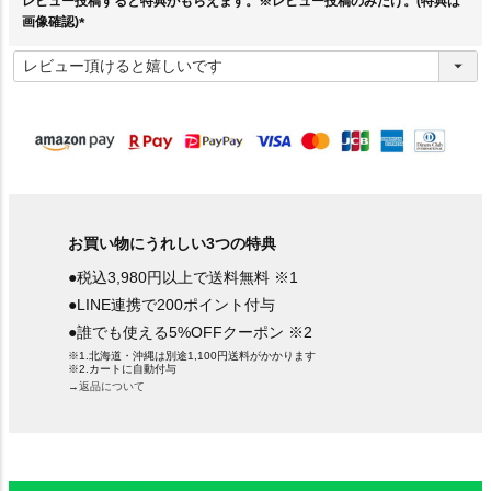
レビュー投稿すると特典がもらえます。※レビュー投稿のみだけ。(特典は
画像確認)
(
必
須
)
お買い物にうれしい3つの特典
●税込3,980円以上で送料無料 ※1
●LINE連携で200ポイント付与
●誰でも使える5%OFFクーポン ※2
※1.北海道・沖縄は別途1,100円送料がかかります
※2.カートに自動付与
→返品について