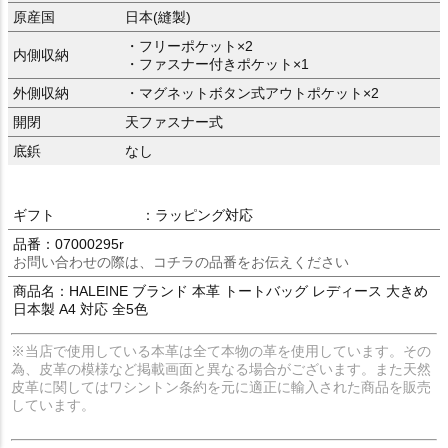
原産国
日本(縫製)
・フリーポケット×2
内側収納
・ファスナー付きポケット×1
外側収納
・マグネットボタン式アウトポケット×2
開閉
天ファスナー式
底鋲
なし
ギフト
：ラッピング対応
品番：07000295r
お問い合わせの際は、コチラの品番をお伝えください
商品名：HALEINE ブランド 本革 トートバッグ レディース 大きめ
日本製 A4 対応 全5色
※当店で使用している本革は全て本物の革を使用しています。その
為、皮革の模様など掲載画面と異なる場合がございます。また天然
皮革に関してはワシントン条約を元に適正に輸入された商品を販売
しています。