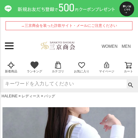
ペー
ジト
ップ
へ
→三京商会を装った詐欺サイト・メールにご注意ください
WOMEN
MEN
新着商品
ランキング
カテゴリ
お気に入り
マイページ
カート
HALEINE
レディース
バッグ