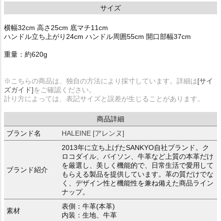
サイズ
横幅32cm 高さ25cm 底マチ11cm
ハンドル立ち上がり24cm ハンドル周囲55cm 開口部幅37cm
重量：約620g
※こちらの商品は、独自の方法により採寸しています。詳細は
[サイ
ズガイド]
をご確認ください。
計り方によっては、表記サイズと誤差が生じることがあります。
商品詳細
ブランド名
HALEINE [アレンヌ]
2013年に立ち上げたSANKYO自社ブランド。ク
ロコダイル、パイソン、牛革など上質の本革だけ
を厳選し、美しく機能的で、日常生活で愛用して
ブランド紹介
もらえる製品を提供しています。革の質だけでな
く、デザイン性と機能性を兼ね備えた商品ライン
ナップ。
表側：牛革(本革)
素材
内装：生地、牛革