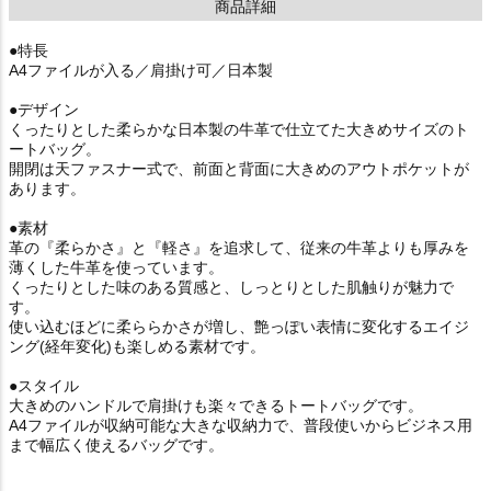
商品詳細
●特長
A4ファイルが入る／肩掛け可／日本製
●デザイン
くったりとした柔らかな日本製の牛革で仕立てた大きめサイズのト
ートバッグ。
開閉は天ファスナー式で、前面と背面に大きめのアウトポケットが
あります。
●素材
革の『柔らかさ』と『軽さ』を追求して、従来の牛革よりも厚みを
薄くした牛革を使っています。
くったりとした味のある質感と、しっとりとした肌触りが魅力で
す。
使い込むほどに柔ららかさが増し、艶っぽい表情に変化するエイジ
ング(経年変化)も楽しめる素材です。
●スタイル
大きめのハンドルで肩掛けも楽々できるトートバッグです。
A4ファイルが収納可能な大きな収納力で、普段使いからビジネス用
まで幅広く使えるバッグです。