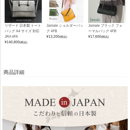
リザード 日本製 トート
Jamale ショルダーバッ
Jamale ブラック フォ
バッグ A4 サイズ 対応
グ 4FB
ーマルバッグ 4FB
JRA 4FA
¥
13,200
¥
17,600
(税込)
(税込)
¥
140,800
(税込)
商品詳細