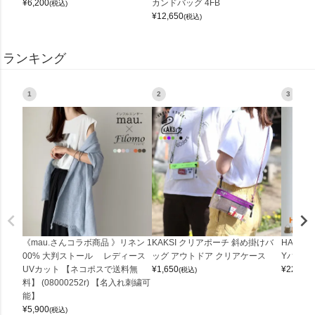
¥
6,200
カンドバッグ 4FB
(税込)
¥
12,650
(税込)
ランキング
1
2
3
《mau.さんコラボ商品 》リネン 1
KAKSI クリアポーチ 斜め掛けバ
HALEI
00% 大判ストール レディース
ッグ アウトドア クリアケース
Yバッグ 
UVカット 【ネコポスで送料無
¥
1,650
¥
22,000
(税込)
料】 (08000252r) 【名入れ刺繍可
能】
¥
5,900
(税込)