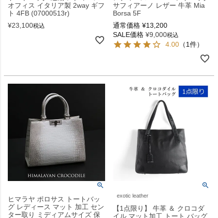
オフィス イタリア製 2way ギフ
サフィアーノ レザー 牛革 Mia
ト 4FB (07000513r)
Borsa 5F
¥
23,100
通常価格
¥
13,200
税込
SALE価格
¥
9,000
税込
4.00
（1件）
exotic leather
ヒマラヤ ポロサス トートバッ
グ レディース マット 加工 セン
【1点限り】 牛革 ＆ クロコダ
ター取り ミディアムサイズ 保
イル マット加工 トート バッグ