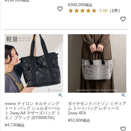
税込
¥
308,000
税込
5.00
（1件）
mieno ナイロン キルティング
ダイヤモンドパイソン ミディア
トート バッグ ショルダーベル
ム トートバッグ レディース
ト 2way A4 マザーズバッグ ミ
2way 4FA
エノ ブラック (07000670r)
¥
52,800
税込
¥
4,730
税込