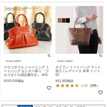
exotic leather
exotic leather
クロコダイル シャイニング ト
カイマン トートバッグ マット
ートバッグ センター取り 『ク
加工 / レディース 本革 トート
ロコダイル保証書付き』 4FA
5F
¥
319,000
¥
41,800
税込
税込
4.60
（5件）