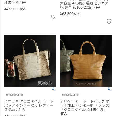
証書付き 4FA
大容量 A4 対応 通勤 ビジネス
鞄 鰐革 (6100-202r) 4FA
¥
473,000
税込
¥
63,800
税込
exotic leather
exotic leather
ヒマラヤ クロコダイル トート
アリゲーター トートバッグ マ
バッグ センター取り レディー
ット加工 センター取り メンズ
ス 2way 4FA
『クロコダイル保証書付き』
4FA
¥
198,000