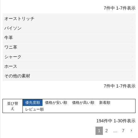
7
件中
1
-
7
件表示
オーストリッチ
パイソン
牛革
ワニ革
シャーク
ホース
その他の素材
7
件中
1
-
7
件表示
優先度順
価格が安い順
価格が高い順
新着順
並び替
え
レビュー順
194
件中
1
-
30
件表示
1
2
…
7