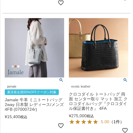
jamale
exotic leather
夏決算企画50%OFFクーポン対象
クロコダイル トートバッグ 両
面 センター取り マット 加工 ク
Jamale 牛革 ミニトートバッグ
ロコダイルバッグ『クロコダイ
2way 日本製 レディース/メンズ
ル保証書付き』 4FA
4FB (07000724r)
¥
275,000
税込
¥
15,400
税込
5.00
（1件）