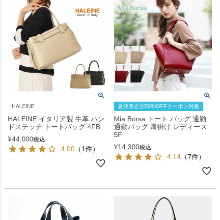
HALEINE
夏決算企画50%OFFクーポン対象
HALEINE イタリア製 牛革 ハン
Mia Borsa トート バッグ 通勤
ドステッチ トートバッグ 4FB
通勤バッグ 肩掛け レディース
5F
¥
44,000
税込
¥
14,300
税込
4.00
（1件）
4.14
（7件）