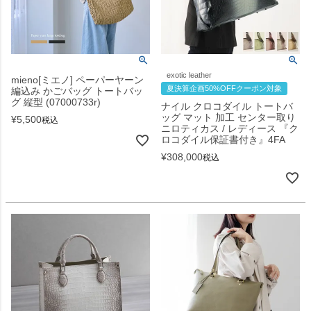
exotic leather
mieno[ミエノ] ペーパーヤーン
夏決算企画50%OFFクーポン対象
編込み かごバッグ トートバッ
グ 縦型 (07000733r)
ナイル クロコダイル トートバ
ッグ マット 加工 センター取り
¥
5,500
税込
ニロティカス / レディース 『ク
ロコダイル保証書付き』4FA
¥
308,000
税込