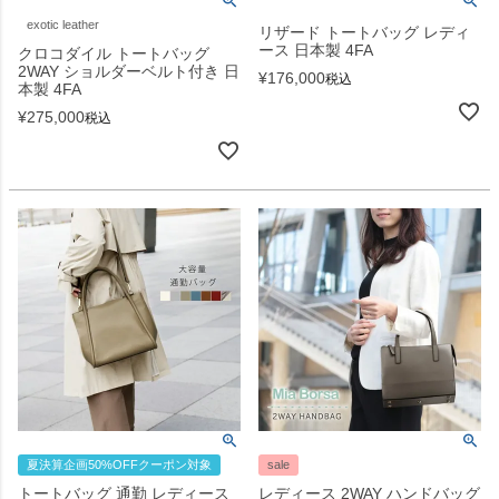
exotic leather
リザード トートバッグ レディ
ース 日本製 4FA
クロコダイル トートバッグ
2WAY ショルダーベルト付き 日
¥
176,000
税込
本製 4FA
¥
275,000
税込
夏決算企画50%OFFクーポン対象
sale
トートバッグ 通勤 レディース
レディース 2WAY ハンドバッグ