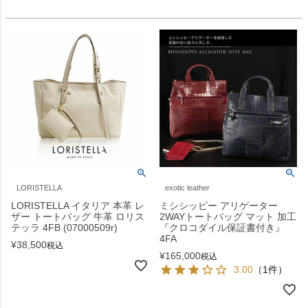
LORISTELLA
exotic leather
LORISTELLA イタリア 本革 レ
ミシシッピー アリゲーター
ザー トートバッグ 牛革 ロリス
2WAYトートバッグ マット 加工
テッラ 4FB (07000509r)
『クロコダイル保証書付き』
4FA
¥
38,500
税込
¥
165,000
税込
3.00
（1件）