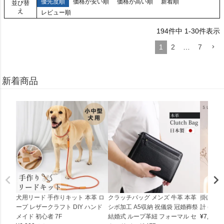
優先度順
価格が安い順
価格が高い順
新着順
並び替
え
レビュー順
194
件中
1
-
30
件表示
1
2
…
7
新着商品
犬用リード 手作りキット 本革 ロ
クラッチバッグ メンズ 牛革 本革
掛け時計
ープ レザークラフト DIY ハンド
シボ加工 A5収納 祝儀袋 冠婚葬祭
計 (0900
メイド 初心者 7F
結婚式 ループ革紐 フォーマル セ
¥
7,150
(