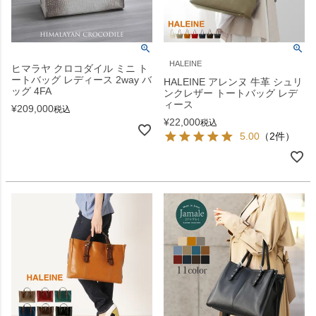
HALEINE
ヒマラヤ クロコダイル ミニ ト
ートバッグ レディース 2way バ
HALEINE アレンヌ 牛革 シュリ
ッグ 4FA
ンクレザー トートバッグ レデ
ィース
¥
209,000
税込
¥
22,000
税込
5.00
（2件）