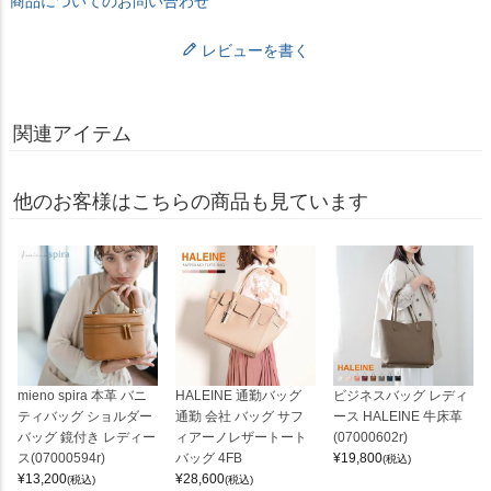
商品についてのお問い合わせ
レビューを書く
関連アイテム
他のお客様はこちらの商品も見ています
mieno spira 本革 バニ
HALEINE 通勤バッグ
ビジネスバッグ レディ
ティバッグ ショルダー
通勤 会社 バッグ サフ
ース HALEINE 牛床革
バッグ 鏡付き レディー
ィアーノレザートート
(07000602r)
ス(07000594r)
バッグ 4FB
¥
19,800
(税込)
¥
13,200
¥
28,600
(税込)
(税込)