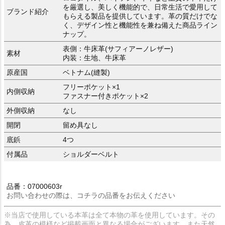
を厳選し、美しく機能的で、日常生活で愛用して
ブランド紹介
もらえる製品を提供しています。革の質だけでな
く、デザイン性と機能性を兼ね備えた商品ライン
ナップ。
表側：牛床革(サフィアーノレザー)
素材
内装：生地、牛床革
原産国
ベトナム(縫製)
フリーポケット×1
内側収納
ファスナー付きポケット×2
外側収納
なし
開閉
留め具なし
底鋲
4つ
付属品
ショルダーベルト
品番：07000603r
お問い合わせの際は、コチラの品番をお伝えください
※当店で使用している本革は全て本物の革を使用しています。その
為、皮革の模様など掲載画面と異なる場合がございます。また天然