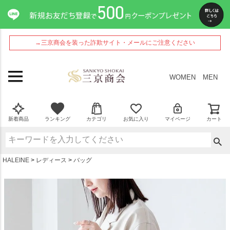
ペー
ジト
ップ
へ
→三京商会を装った詐欺サイト・メールにご注意ください
WOMEN
MEN
新着商品
ランキング
カテゴリ
お気に入り
マイページ
カート
HALEINE
レディース
バッグ