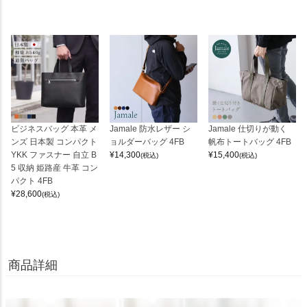
ビジネスバッグ 本革 メ
Jamale 防水レザー シ
Jamale 仕切りが動く
ンズ 日本製 コンパクト
ョルダーバッグ 4FB
帆布トートバッグ 4FB
YKK ファスナー 自立 B
¥
14,300
¥
15,400
(税込)
(税込)
5 収納 姫路産 牛革 コン
パクト 4FB
¥
28,600
(税込)
商品詳細