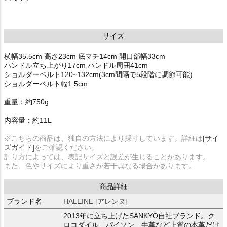
サイズ
横幅35.5cm 高さ23cm 底マチ14cm 開口部幅33cm
ハンドル立ち上がり17cm ハンドル周囲41cm
ショルダーベルト120~132cm(3cm間隔で5段階に調節可能)
ショルダーベルト幅1.5cm
重量：約750g
内容量：約11L
※こちらの商品は、独自の方法により採寸しています。詳細は
[サイ
ズガイド]
をご確認ください。
計り方によっては、表記サイズと誤差が生じることがあります。
また、色やサイズにより重さが若干異なる場合があります。
商品詳細
ブランド名
HALEINE [アレンヌ]
2013年に立ち上げたSANKYO自社ブランド。ク
ロコダイル、パイソン、牛革など上質の本革だけ