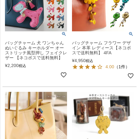
バッグチャーム 犬 ワンちゃん
バッグチャーム フラワー デザ
ぬいぐるみ キーホルダー オー
イン 本革 レディース【ネコポ
ストリッチ風型押し フェイクレ
スで送料無料】 4FA
ザー 【ネコポスで送料無料】
¥
4,950
税込
¥
2,200
税込
4.00
（1件）