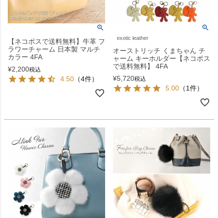
exotic leather
【ネコポスで送料無料】牛革 フ
ラワーチャーム 日本製 マルチ
オーストリッチ くまちゃん チ
カラー 4FA
ャーム キーホルダー【ネコポス
で送料無料】 4FA
¥
2,200
税込
¥
5,720
4.50
（4件）
税込
5.00
（1件）