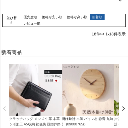
優先度順
価格が安い順
価格が高い順
新着順
並び替
え
レビュー順
18
件中
1
-
18
件表示
新着商品
クラッチバッグ メンズ 牛革 本革
掛け時計 木製 パイン材 静音 丸時
掛け時計
シボ加工 A5収納 祝儀袋 冠婚葬祭
計 (09000765r)
計 (0900