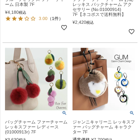
ーム 日本製 7F
レッキス バックチャーム アク
セサリー (No.01000914)
¥
4,180
税込
7F【ネコポスで送料無料】
3.00
（1件）
¥
2,420
税込
バッグチャーム ファーチャーム
ジャンニキャリーニ レッキスフ
レッキスファー レディース
ァー バッグチャーム キャラク
(01000913r) 7F
ター 7F
¥
3,630
通常価格
¥
7,700
税込
税込