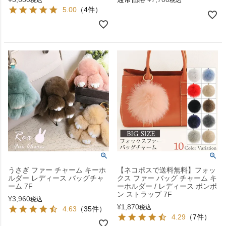
5.00
（4件）
うさぎ ファー チャーム キーホ
【ネコポスで送料無料】フォッ
ルダー レディース バッグチャ
クス ファー バッグ チャーム キ
ーム 7F
ーホルダー / レディース ポンポ
ン ストラップ 7F
¥
3,960
税込
¥
1,870
税込
4.63
（35件）
4.29
（7件）