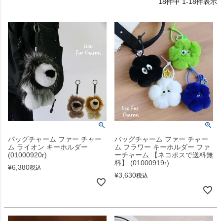
18
件中
1
-
18
件表示
バッグチャーム ファー チャー
バッグチャーム ファー チャー
ム ライオン キーホルダー
ム フラワー キーホルダー ファ
(01000920r)
ーチャーム 【ネコポスで送料無
料】 (01000919r)
¥
6,380
税込
¥
3,630
税込