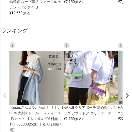
結婚式 ループ革紐 フォーマル セ
¥
7,150
¥
7,150
(税込)
(
カンドバッグ 4FB
¥
12,650
(税込)
ランキング
1
2
3
《mau.さんコラボ商品 》リネン 1
KAKSI クリアポーチ 斜め掛けバ
HALEI
00% 大判ストール レディース
ッグ アウトドア クリアケース
Yバッグ 
UVカット 【ネコポスで送料無
¥
1,650
¥
22,000
(税込)
料】 (08000252r) 【名入れ刺繍可
能】