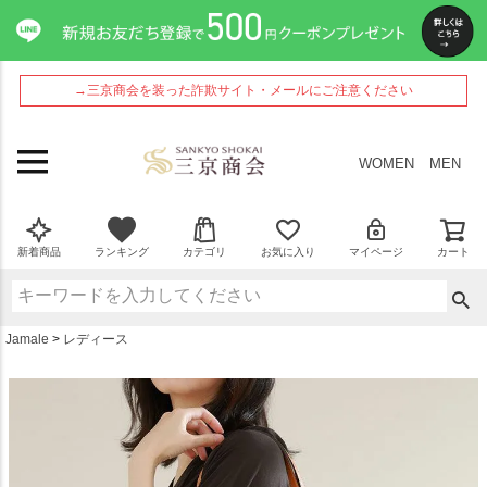
ペー
ジト
ップ
へ
→三京商会を装った詐欺サイト・メールにご注意ください
WOMEN
MEN
新着商品
ランキング
カテゴリ
お気に入り
マイページ
カート
Jamale
レディース