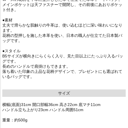
メインポケットは天ファスナーで開閉し、その前後にあおりポケッ
ト付き。
●素材
丈夫で滑らかな肌触りの牛革は、使い込むほどに深い味わいになり
ます。
花柄の型押しを施した本革を使い、日本の職人が仕立てた日本製バ
ッグです。
●スタイル
B5サイズが横向きにらくらく入り、見た目以上にたっぷり入るバッ
グです。
長めのハンドルで肩掛けもできます。
落ち着いた印象の上品な花柄デザインで、プレゼントにも選ばれて
いるバッグです。
サイズ
横幅(底面)31cm 開口部幅36cm 高さ22cm 底マチ11cm
ハンドル立ち上がり23cm ハンドル周囲51cm
重量：約500g