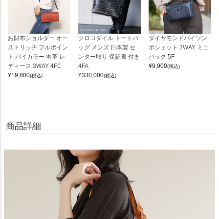
お財布ショルダー オー
クロコダイル トートバ
ダイヤモンドパイソン
ストリッチ フルポイン
ッグ メンズ 日本製 セ
ポシェット 2WAY ミニ
ト バイカラー 本革 レ
ンター取り 保証書 付き
バッグ 5F
ディース 3WAY 4FC
4FA
¥
9,900
(税込)
¥
19,800
¥
330,000
(税込)
(税込)
商品詳細