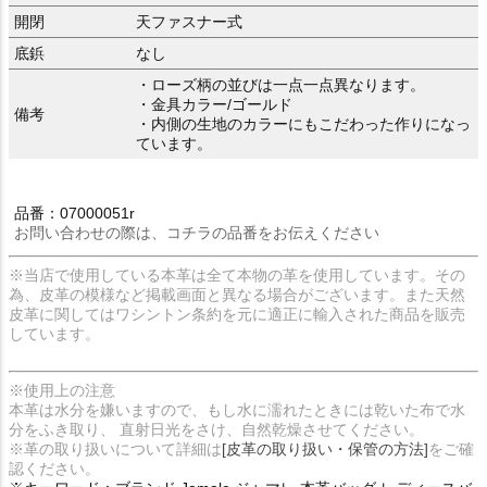
開閉
天ファスナー式
底鋲
なし
・ローズ柄の並びは一点一点異なります。
・金具カラー/ゴールド
備考
・内側の生地のカラーにもこだわった作りになっ
ています。
品番：07000051r
お問い合わせの際は、コチラの品番をお伝えください
※当店で使用している本革は全て本物の革を使用しています。その
為、皮革の模様など掲載画面と異なる場合がございます。また天然
皮革に関してはワシントン条約を元に適正に輸入された商品を販売
しています。
※使用上の注意
本革は水分を嫌いますので、もし水に濡れたときには乾いた布で水
分をふき取り、 直射日光をさけ、自然乾燥させてください。
※革の取り扱いについて詳細は
[皮革の取り扱い・保管の方法]
をご確
認ください。