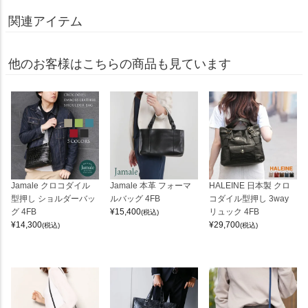
関連アイテム
他のお客様はこちらの商品も見ています
Jamale クロコダイル
Jamale 本革 フォーマ
HALEINE 日本製 クロ
型押し ショルダーバッ
ルバッグ 4FB
コダイル型押し 3way
グ 4FB
¥
15,400
リュック 4FB
(税込)
¥
14,300
¥
29,700
(税込)
(税込)