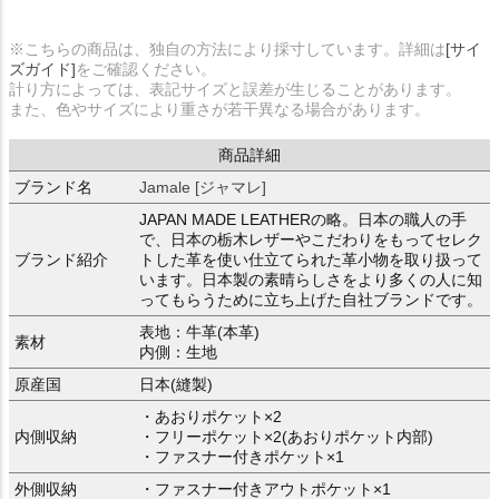
※こちらの商品は、独自の方法により採寸しています。詳細は
[サイ
ズガイド]
をご確認ください。
計り方によっては、表記サイズと誤差が生じることがあります。
また、色やサイズにより重さが若干異なる場合があります。
商品詳細
ブランド名
Jamale [ジャマレ]
JAPAN MADE LEATHERの略。日本の職人の手
で、日本の栃木レザーやこだわりをもってセレク
ブランド紹介
トした革を使い仕立てられた革小物を取り扱って
います。日本製の素晴らしさをより多くの人に知
ってもらうために立ち上げた自社ブランドです。
表地：牛革(本革)
素材
内側：生地
原産国
日本(縫製)
・あおりポケット×2
内側収納
・フリーポケット×2(あおりポケット内部)
・ファスナー付きポケット×1
外側収納
・ファスナー付きアウトポケット×1