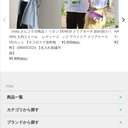
《mau.さんコラボ商品 》リネン 1
KAKSI クリアポーチ 斜め掛けバ
HALEI
00% 大判ストール レディース
ッグ アウトドア クリアケース
Yバッグ 
UVカット 【ネコポスで送料無
¥
1,650
¥
22,000
(税込)
料】 (08000252r) 【名入れ刺繍可
能】
¥
5,900
(税込)
ITEM
商品一覧
カテゴリから探す
ブランドから探す