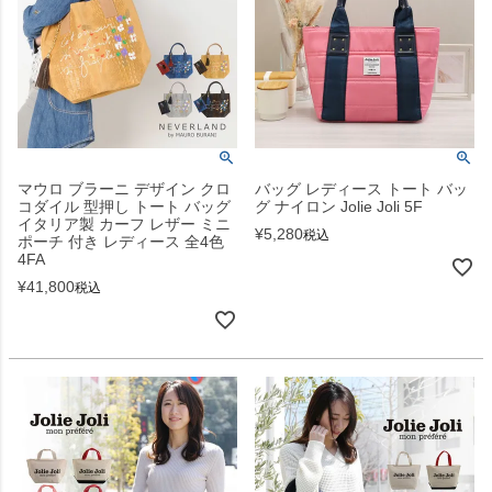
マウロ ブラーニ デザイン クロ
バッグ レディース トート バッ
コダイル 型押し トート バッグ
グ ナイロン Jolie Joli 5F
イタリア製 カーフ レザー ミニ
¥
5,280
税込
ポーチ 付き レディース 全4色
4FA
¥
41,800
税込