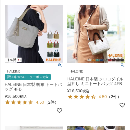
HALEINE
HALEINE
夏決算30%OFFクーポン対象
HALEINE 日本製 クロコダイル
型押し ミニトートバッグ 4FB
HALEINE 日本製 帆布 トートバ
ッグ 4FB
¥
16,500
税込
¥
16,500
4.50
（2件）
税込
4.50
（2件）