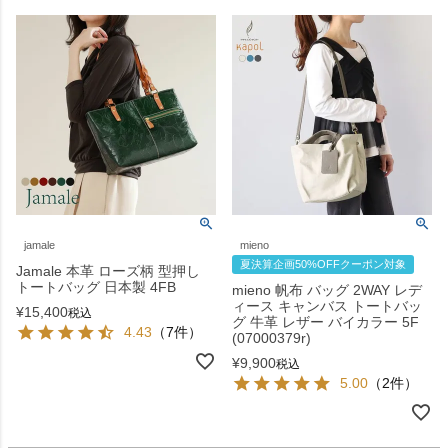
jamale
mieno
夏決算企画50%OFFクーポン対象
Jamale 本革 ローズ柄 型押し
トートバッグ 日本製 4FB
mieno 帆布 バッグ 2WAY レデ
ィース キャンバス トートバッ
¥
15,400
税込
グ 牛革 レザー バイカラー 5F
4.43
（7件）
(07000379r)
¥
9,900
税込
5.00
（2件）