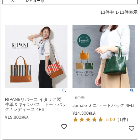
レビュー順
13
件中
1
-
13
件表示
jamale
RIPANI/リパーニ イタリア製
牛革＆キャンバス トートバッ
Jamale ミニ トートバッグ 4FB
グ / レディース 4FB
¥
14,300
税込
¥
19,800
税込
5.00
（1件）