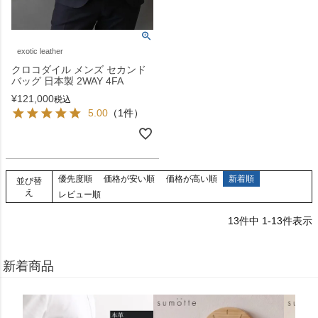
exotic leather
クロコダイル メンズ セカンド
バッグ 日本製 2WAY 4FA
¥
121,000
税込
5.00
（1件）
優先度順
価格が安い順
価格が高い順
新着順
並び替
え
レビュー順
13
件中
1
-
13
件表示
新着商品