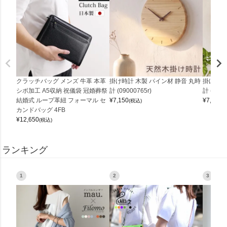
クラッチバッグ メンズ 牛革 本革
掛け時計 木製 パイン材 静音 丸時
掛け時計
シボ加工 A5収納 祝儀袋 冠婚葬祭
計 (09000765r)
計 (0900
結婚式 ループ革紐 フォーマル セ
¥
7,150
¥
7,150
(税込)
(
カンドバッグ 4FB
¥
12,650
(税込)
ランキング
1
2
3