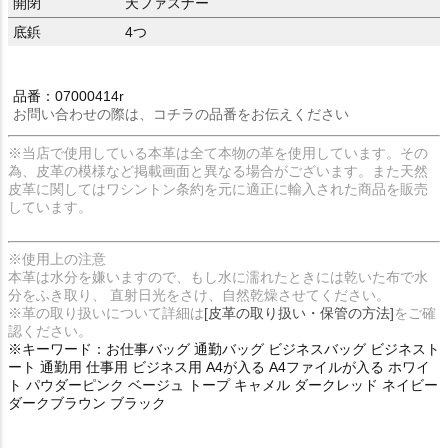
開閉
天ファスナー
底鋲
4つ
品番：07000414r
お問い合わせの際は、コチラの品番をお伝えください
※当店で使用している本革は全て本物の革を使用しています。その
為、皮革の模様など掲載画面と異なる場合がございます。また天然
皮革に関してはワシントン条約を元に適正に輸入された商品を販売
しています。
※使用上の注意
本革は水分を嫌いますので、もし水に濡れたときには乾いた布で水
分をふき取り、 直射日光をさけ、自然乾燥させてください。
※革の取り扱いについて詳細は
[皮革の取り扱い・保管の方法]
をご確
認ください。
※キーワード：お仕事バッグ 通勤バッグ ビジネスバッグ ビジネスト
ート 通勤用 仕事用 ビジネス用 A4が入る A4ファイルが入る ホワイ
ト パウダーピンク ベージュ トープ キャメル ダークレッド ネイビー
ダークブラウン ブラック