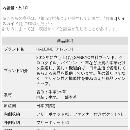
内容量：約10L
※こちらの商品は、独自の方法により採寸しています。詳細は
[サイ
ズガイド]
をご確認ください。
計り方によっては、表記サイズと誤差が生じることがあります。
商品詳細
ブランド名
HALEINE [アレンヌ]
2013年に立ち上げたSANKYO自社ブランド。ク
ロコダイル、パイソン、牛革など上質の本革だけ
を厳選し、美しく機能的で、日常生活で愛用して
ブランド紹介
もらえる製品を提供しています。革の質だけでな
く、デザイン性と機能性を兼ね備えた商品ライン
ナップ。
表側：牛革(本革)
素材
内装：生地、一部本革
原産国
日本(縫製)
内側収納
フリーポケット×2、ファスナー付きポケット×1
外側収納
フリーポケット×1