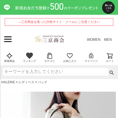
ペー
ジト
ップ
へ
→三京商会を装った詐欺サイト・メールにご注意ください
WOMEN
MEN
新着商品
ランキング
カテゴリ
お気に入り
マイページ
カート
HALEINE
レディース
バッグ