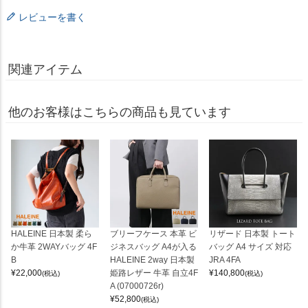
レビューを書く
関連アイテム
他のお客様はこちらの商品も見ています
HALEINE 日本製 柔ら
ブリーフケース 本革 ビ
リザード 日本製 トート
か牛革 2WAYバッグ 4F
ジネスバッグ A4が入る
バッグ A4 サイズ 対応
B
HALEINE 2way 日本製
JRA 4FA
¥
22,000
姫路レザー 牛革 自立4F
¥
140,800
(税込)
(税込)
A (07000726r)
¥
52,800
(税込)