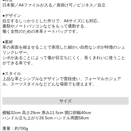
日本製／A4ファイルが入る／肩掛け可／ビジネス／自立
●デザイン
自立するしっかりとした作りで、A4サイズにも対応。
書類やノートパソコンなどをもって通勤する、
働く女性のための本革トートバッグです。
●素材
革の表面を縮ませることで表現した細かい自然なシボが特徴のシュ
リンクレザー。
シボがあることによって傷が目立ちにくく、長くきれいに使うこと
ができる革です。
●スタイル
上品な革とシンプルなデザインで普段使い、フォーマルカジュア
ル、スーツスタイルなどどんな場面でも使えます。
サイズ
横幅32cm 高さ29cm 厚み11.5cm 開口部幅40cm
ハンドル立ち上がり26.5cm ハンドル周囲58cm
重量：約700g