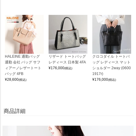
HALEINE 通勤バッグ
リザード トートバッグ
クロコダイル トートバ
通勤 会社 バッグ サフ
レディース 日本製 4FA
ッグ レディース マット
ィアーノレザートート
¥
176,000
ショルダー 2way (0600
(税込)
バッグ 4FB
1917r)
¥
28,600
¥
176,000
(税込)
(税込)
商品詳細