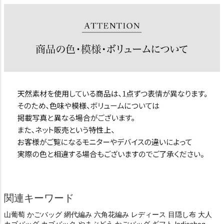
関連キーワード
山葡萄 かごバッグ 網代編み 六角花編み レディース 目隠し布 大人
カゴバッグ カゴバック やまぶどう かごバッグ ギフト ladiesbag