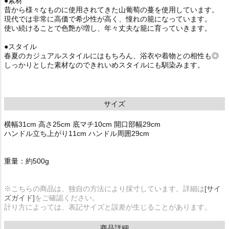
●素材
昔から様々なものに使用されてきた山葡萄の蔓を使用しています。
現代では非常に高価で希少性が高く、憧れの籠になっています。
使い続けることで色艶が増し、年々丈夫な籠に育っていきます。
●スタイル
春夏のカジュアルスタイルにはもちろん、浴衣や着物との相性も◎
しっかりとした素材なのできれいめスタイルにも馴染みます。
サイズ
横幅31cm 高さ25cm 底マチ10cm 開口部幅29cm
ハンドル立ち上がり11cm ハンドル周囲29cm
重量：約500g
※こちらの商品は、独自の方法により採寸しています。詳細は
[サイ
ズガイド]
をご確認ください。
計り方によっては、表記サイズと誤差が生じることがあります。
商品詳細