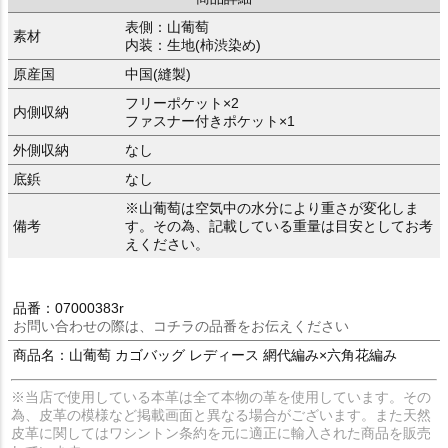
表側：山葡萄
素材
内装：生地(柿渋染め)
原産国
中国(縫製)
フリーポケット×2
内側収納
ファスナー付きポケット×1
外側収納
なし
底鋲
なし
※山葡萄は空気中の水分により重さが変化しま
備考
す。その為、記載している重量は目安としてお考
えください。
品番：07000383r
お問い合わせの際は、コチラの品番をお伝えください
商品名：山葡萄 カゴバッグ レディース 網代編み×六角花編み
※当店で使用している本革は全て本物の革を使用しています。その
為、皮革の模様など掲載画面と異なる場合がございます。また天然
皮革に関してはワシントン条約を元に適正に輸入された商品を販売