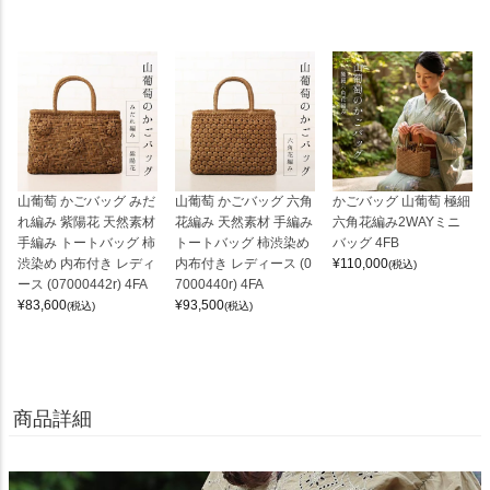
山葡萄 かごバッグ みだ
山葡萄 かごバッグ 六角
かごバッグ 山葡萄 極細
れ編み 紫陽花 天然素材
花編み 天然素材 手編み
六角花編み2WAYミニ
手編み トートバッグ 柿
トートバッグ 柿渋染め
バッグ 4FB
渋染め 内布付き レディ
内布付き レディース (0
¥
110,000
(税込)
ース (07000442r) 4FA
7000440r) 4FA
¥
83,600
¥
93,500
(税込)
(税込)
商品詳細