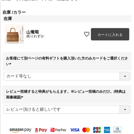
在庫
カラー
在庫
山葡萄
カートに入れる
残りわずか
お客様にて別ページの有料ギフトを購入頂いた方のみカードをご選択くださ
い
(
必
須
)
レビュー投稿すると特典がもらえます。※レビュー投稿のみだけ。(特典は
画像確認)
(
必
須
)