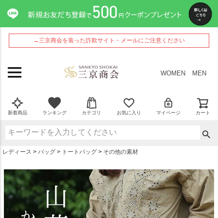
ペー
ジト
ップ
へ
→三京商会を装った詐欺サイト・メールにご注意ください
WOMEN
MEN
新着商品
ランキング
カテゴリ
お気に入り
マイページ
カート
レディース
バッグ
トートバッグ
その他の素材