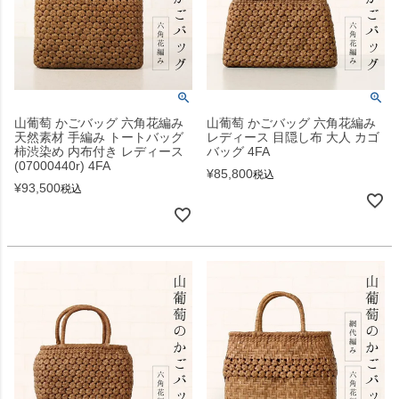
山葡萄 かごバッグ 六角花編み
山葡萄 かごバッグ 六角花編み
天然素材 手編み トートバッグ
レディース 目隠し布 大人 カゴ
柿渋染め 内布付き レディース
バッグ 4FA
(07000440r) 4FA
¥
85,800
税込
¥
93,500
税込