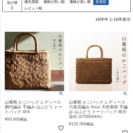
優先度順
価格が安い順
価格が高い順
新着順
並び替
え
レビュー順
16
件中
1
-
16
件表示
山葡萄 かごバッグ レディース
山葡萄 かごバッグ レディース
網代編み 手編み 山ぶどう トー
六角花編み 5mm 天然素材 手編
トバッグ 4FA
み 山ぶどう トートバッグ 柿渋
染め (07000444r)
¥
50,600
税込
¥
132,000
税込