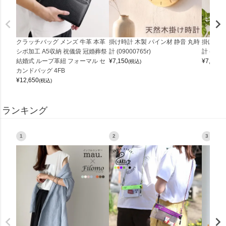
クラッチバッグ メンズ 牛革 本革
掛け時計 木製 パイン材 静音 丸時
掛け時計
シボ加工 A5収納 祝儀袋 冠婚葬祭
計 (09000765r)
計 (0900
結婚式 ループ革紐 フォーマル セ
¥
7,150
¥
7,150
(税込)
(
カンドバッグ 4FB
¥
12,650
(税込)
ランキング
1
2
3