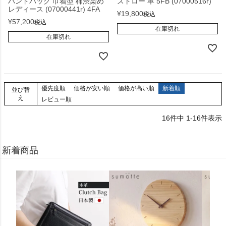
ハンドバッグ 巾着型 柿渋染め
ストロー 革 5FB (07000516r)
レディース (07000441r) 4FA
¥
19,800
税込
¥
57,200
税込
在庫切れ
在庫切れ
優先度順
価格が安い順
価格が高い順
新着順
並び替
え
レビュー順
16
件中
1
-
16
件表示
新着商品