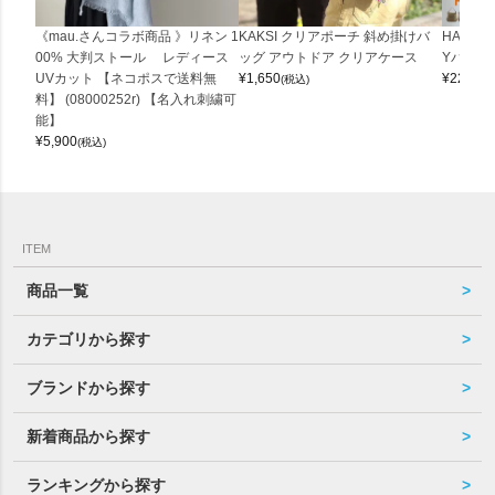
《mau.さんコラボ商品 》リネン 1
KAKSI クリアポーチ 斜め掛けバ
HALEI
00% 大判ストール レディース
ッグ アウトドア クリアケース
Yバッグ 
UVカット 【ネコポスで送料無
¥
1,650
¥
22,000
(税込)
料】 (08000252r) 【名入れ刺繍可
能】
¥
5,900
(税込)
ITEM
商品一覧
カテゴリから探す
ブランドから探す
新着商品から探す
ランキングから探す