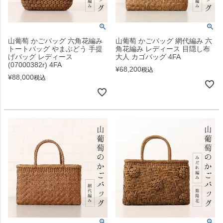
山葡萄 かごバッグ 六角花編み
山葡萄 かごバッグ 網代編み 六
トートバッグ やまぶどう 手提
角花編み レディース 目隠し布
げバッグ レディース
大人 カゴバッグ 4FA
(07000382r) 4FA
¥
68,200
税込
¥
88,000
税込