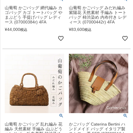
山葡萄 かごバッグ 網代編み カ
山葡萄 かごバッグ みだれ編み
ゴバッグ カゴ トートバッグ や
紫陽花 天然素材 手編み トート
まぶどう 手提げバッグ レディ
バッグ 柿渋染め 内布付き レデ
ース (07000384r) 4FA
ィース (07000442r) 4FA
¥
44,000
¥
83,600
税込
税込
山葡萄 かごバッグ 乱れ編み 花
かごバッグ Caterina Bertini ハ
編み 天然素材 手編み 山ぶどう
ンドメイド バッグ イタリア製