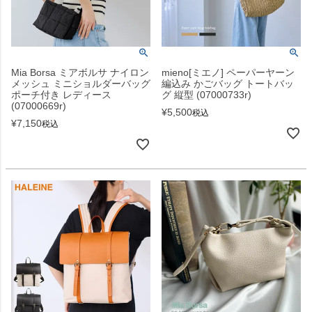
Mia Borsa ミアボルサ ナイロン
mieno[ミエノ] ペーパーヤーン
メッシュ ミニショルダーバッグ
編込み かごバッグ トートバッ
ポーチ付き レディース
グ 縦型 (07000733r)
(07000669r)
¥
5,500
税込
¥
7,150
税込