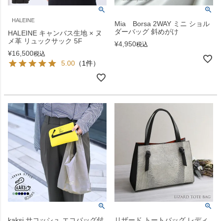
HALEINE
Mia Borsa 2WAY ミニ ショル
ダーバッグ 斜めがけ
HALEINE キャンバス生地 × ヌ
メ革 リュックサック 5F
¥
4,950
税込
¥
16,500
税込
5.00
（1件）
kaksi サコッシュ エコバッグ付
リザード トートバッグ レディ