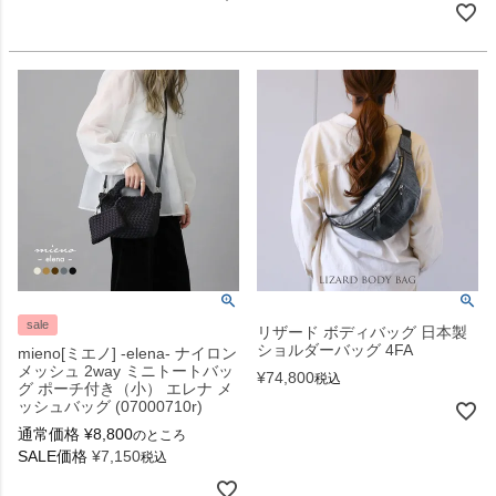
sale
リザード ボディバッグ 日本製
ショルダーバッグ 4FA
mieno[ミエノ] -elena- ナイロン
メッシュ 2way ミニトートバッ
¥
74,800
税込
グ ポーチ付き（小） エレナ メ
ッシュバッグ (07000710r)
通常価格
¥
8,800
のところ
SALE価格
¥
7,150
税込