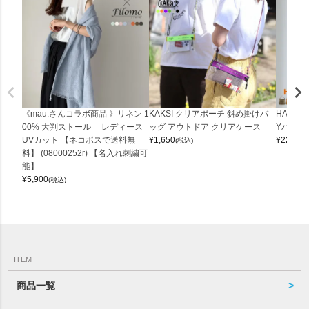
《mau.さんコラボ商品 》リネン 1
KAKSI クリアポーチ 斜め掛けバ
HALEI
00% 大判ストール レディース
ッグ アウトドア クリアケース
Yバッグ 
UVカット 【ネコポスで送料無
¥
1,650
¥
22,000
(税込)
料】 (08000252r) 【名入れ刺繍可
能】
¥
5,900
(税込)
ITEM
商品一覧