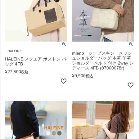
HALEINE
mieno シープスキン メッシ
ュショルダーバッグ 本革 羊革
HALEINE スクエア ボストン バ
ショルダーベルト 付き 2way レ
ッグ 4FB
ディース 4FB (07000678r)
¥
27,500
税込
¥
9,900
税込