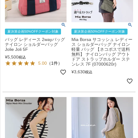
夏決算企画50%OFFクーポン対象
夏決算企画50%OFFクーポン対象
バッグ レディース 2wayバッグ
Mia Borsa サコッシュ レディー
ナイロン ショルダーバッグ
ス ショルダーバッグ ナイロン
Jolie Joli 5F
軽量 バッグ 【ネコポスで送料
無料】 ナイロンバッグ アウト
¥
5,500
税込
ドア ストラップホルダー ステ
5.00
（1件）
ンレス 7F (07000620r)
¥
3,630
税込