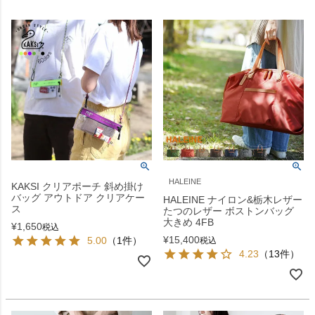
HALEINE
KAKSI クリアポーチ 斜め掛け
バッグ アウトドア クリアケー
HALEINE ナイロン&栃木レザー
ス
たつのレザー ボストンバッグ
大きめ 4FB
¥
1,650
税込
¥
15,400
5.00
（1件）
税込
4.23
（13件）