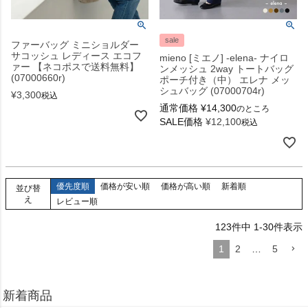
sale
ファーバッグ ミニショルダー
サコッシュ レディース エコフ
mieno [ミエノ] -elena- ナイロ
ァー 【ネコポスで送料無料】
ンメッシュ 2way トートバッグ
(07000660r)
ポーチ付き（中） エレナ メッ
シュバッグ (07000704r)
¥
3,300
税込
通常価格
¥
14,300
のところ
SALE価格
¥
12,100
税込
優先度順
価格が安い順
価格が高い順
新着順
並び替
え
レビュー順
123
件中
1
-
30
件表示
1
2
…
5
新着商品