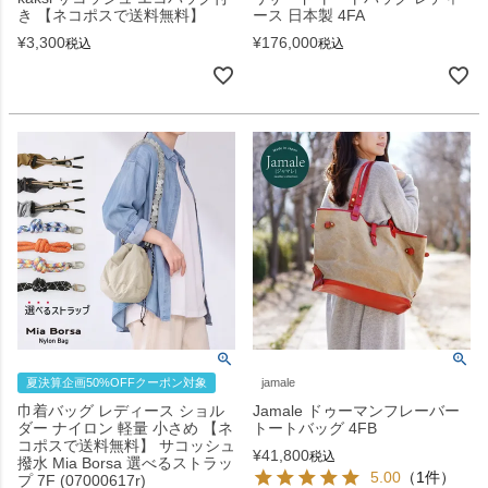
き 【ネコポスで送料無料】
ース 日本製 4FA
¥
3,300
¥
176,000
税込
税込
夏決算企画50%OFFクーポン対象
jamale
巾着バッグ レディース ショル
Jamale ドゥーマンフレーバー
ダー ナイロン 軽量 小さめ 【ネ
トートバッグ 4FB
コポスで送料無料】 サコッシュ
¥
41,800
税込
撥水 Mia Borsa 選べるストラッ
5.00
（1件）
プ 7F (07000617r)