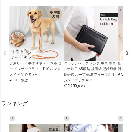
犬用リード 手作りキット 本革 ロ
クラッチバッグ メンズ 牛革 本革
掛け時計
ープ レザークラフト DIY ハンド
シボ加工 A5収納 祝儀袋 冠婚葬祭
計 (0900
メイド 初心者 7F
結婚式 ループ革紐 フォーマル セ
¥
7,150
(
¥
6,200
カンドバッグ 4FB
(税込)
¥
12,650
(税込)
ランキング
1
2
3