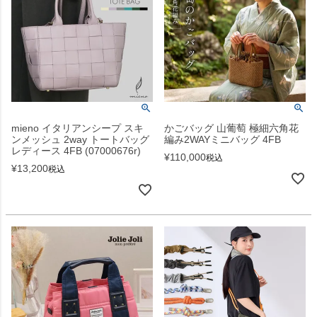
mieno イタリアンシープ スキ
かごバッグ 山葡萄 極細六角花
ンメッシュ 2way トートバッグ
編み2WAYミニバッグ 4FB
レディース 4FB (07000676r)
¥
110,000
税込
¥
13,200
税込