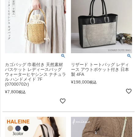
カゴバッグ 巾着付き 天然素材
リザード トートバッグ レディ
バスケット レディースバッグ
ース アウトポケット付き 日本
ウォーターヒヤシンス ナチュラ
製 4FA
ル ハンドメイド 7F
¥
198,000
税込
(07000702r)
¥
7,800
税込