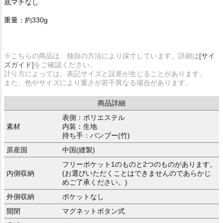
底マチなし
重量：約330g
※こちらの商品は、独自の方法により採寸しています。詳細は
[サイ
ズガイド]
をご確認ください。
計り方によっては、表記サイズと誤差が生じることがあります。
また、色やサイズにより重さが若干異なる場合があります。
商品詳細
表側：ポリエステル
素材
内装：生地
持ち手：バンブー(竹)
原産国
中国(縫製)
フリーポケット1のものと2つのものがあります。
内側収納
(お選びいただくことはできませんのであらかじ
めご了承ください。)
外側収納
ポケットなし
開閉
マグネットボタン式