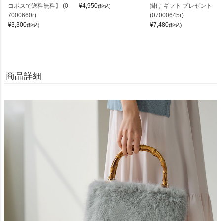
コポスで送料無料】 (0
¥
4,950
掛け ギフト プレゼント
(税込)
7000660r)
(07000645r)
¥
3,300
¥
7,480
(税込)
(税込)
商品詳細