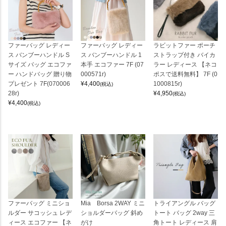
ファーバッグ レディー
ファーバッグ レディー
ラビットファー ポーチ
ス バンブーハンドル S
ス バンブーハンドル 1
ストラップ付き バイカ
サイズ バッグ エコファ
本手 エコファー 7F (07
ラー レディース 【ネコ
ー ハンドバッグ 贈り物
000571r)
ポスで送料無料】 7F (0
プレゼント 7F(070006
¥
4,400
1000815r)
(税込)
28r)
¥
4,950
(税込)
¥
4,400
(税込)
ファーバッグ ミニショ
Mia Borsa 2WAY ミニ
トライアングル バッグ
ルダー サコッシュ レデ
ショルダーバッグ 斜め
トート バッグ 2way 三
ィース エコファー 【ネ
がけ
角トート レディース 肩