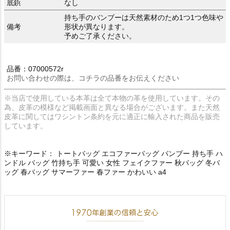
底鋲
なし
持ち手のバンブーは天然素材のため1つ1つ色味や
備考
形状が異なります。
予めご了承ください。
品番：07000572r
お問い合わせの際は、コチラの品番をお伝えください
※当店で使用している本革は全て本物の革を使用しています。その
為、皮革の模様など掲載画面と異なる場合がございます。また天然
皮革に関してはワシントン条約を元に適正に輸入された商品を販売
しています。
※キーワード： トートバッグ エコファーバッグ バンブー 持ち手 ハ
ンドル バッグ 竹持ち手 可愛い 女性 フェイクファー 秋バッグ 冬バ
ッグ 春バッグ サマーファー 春ファー かわいい a4