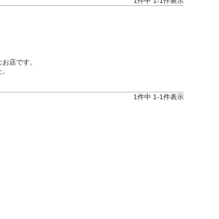
1
件中
1
-
1
件表示
お店です。

た。
1
件中
1
-
1
件表示