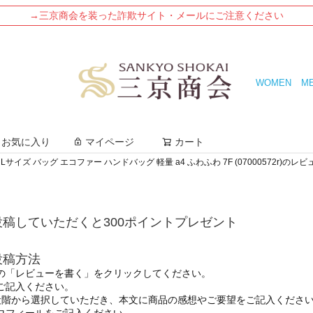
→三京商会を装った詐欺サイト・メールにご注意ください
WOMEN
M
検索
お気に入り
マイページ
カート
イズ バッグ エコファー ハンドバッグ 軽量 a4 ふわふわ 7F (07000572r)のレビ
稿していただくと300ポイントプレゼント
投稿方法
の「レビューを書く」をクリックしてください。
ご記入ください。
段階から選択していただき、本文に商品の感想やご要望をご記入くださ