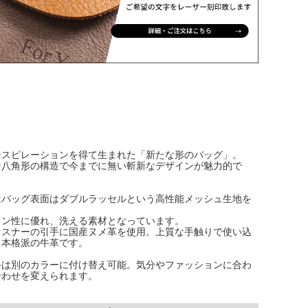
ンスピレーションを得て生まれた「新たな形のバッグ」。
な八角形の構造で今までに無い斬新なデザインが魅力的で
はバッグ表面はダブルラッセルという高性能メッシュ生地を
ョン性に優れ、洗える素材となっています。
ァスナーの引手に国産ヌメ革を使用。上質な手触りで使い込
る本格派の牛革です。
手は別のカラーに付け替え可能。気分やファッションに合わ
合わせを変えられます。