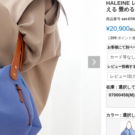
HALEIN
える 畳める バ
商品番号
set-070
¥
20,900
税
[
209
ポイント進
お客様にて別ペ
レビュー投稿す
在庫
選択し
07000458(M)
カラー
選択