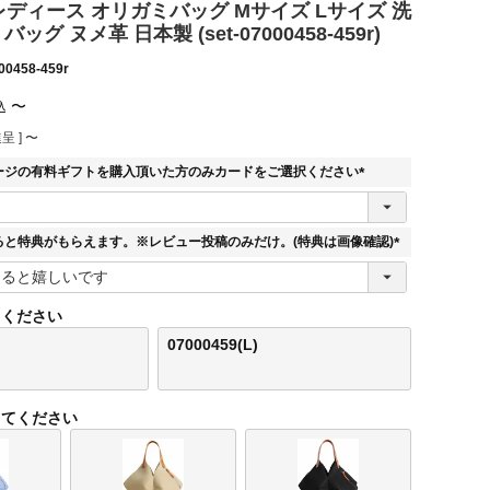
E レディース オリガミバッグ Mサイズ Lサイズ 洗
ッグ ヌメ革 日本製 (set-07000458-459r)
00458-459r
〜
込
呈 ]
〜
ージの有料ギフトを購入頂いた方のみカードをご選択ください
(
必
須
ると特典がもらえます。※レビュー投稿のみだけ。(特典は画像確認)
)
(
必
須
てください
)
07000459(L)
してください