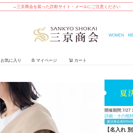
→三京商会を装った詐欺サイト・メールにご注意ください
WOMEN
M
検索
お気に入り
マイページ
カート
開催期間:7/27 12
詳細・その他
夏決算企画50%O
【名入れ 