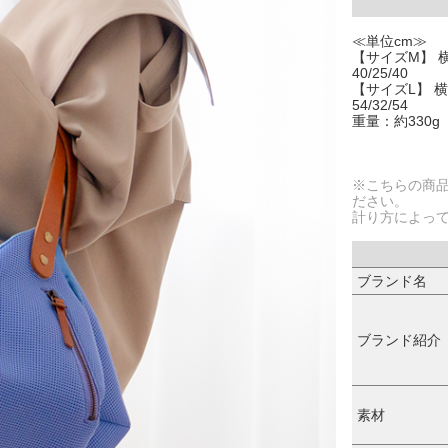
≪単位cm≫
【サイズM】 横
40/25/40
【サイズL】 横
54/32/54
重量：約330g
※こちらの商
ださい。
計り方によっ
ブランド名
ブランド紹介
素材