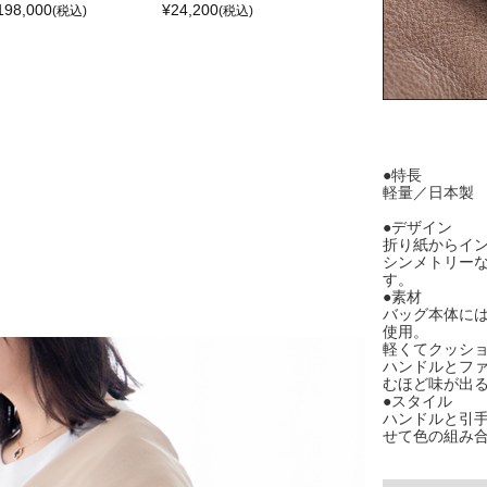
198,000
¥
24,200
(税込)
(税込)
●特長
軽量／日本製
●デザイン
折り紙からイ
シンメトリー
す。
●素材
バッグ本体に
使用。
軽くてクッシ
ハンドルとフ
むほど味が出
●スタイル
ハンドルと引
せて色の組み