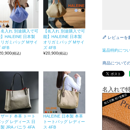
【名入れ 別途購入で可
【名入れ 別途購入で可
】HALEINE 日本製
能】HALEINE 日本製
レビューを
オリガミバッグ Mサイ
オリガミバッグ Mサイ
 4FB
ズ 4FB
返品特約につ
20,900
¥
20,900
(税込)
(税込)
商品について
名入れで
リザード 本革 トート
HALEINE 日本製 本革
バッグ レディース 日
トートバッグ レディー
製 JRA バニラ 4FA
ス 4FB