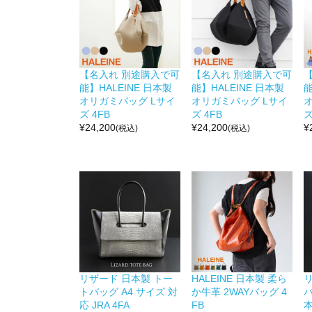
【名入れ 別途購入で可
【名入れ 別途購入で可
能】HALEINE 日本製
能】HALEINE 日本製
能
オリガミバッグ Lサイ
オリガミバッグ Lサイ
ズ 4FB
ズ 4FB
ズ
¥
24,200
¥
24,200
¥
(税込)
(税込)
リザード 日本製 トー
HALEINE 日本製 柔ら
トバッグ A4 サイズ 対
か牛革 2WAYバッグ 4
応 JRA 4FA
FB
本