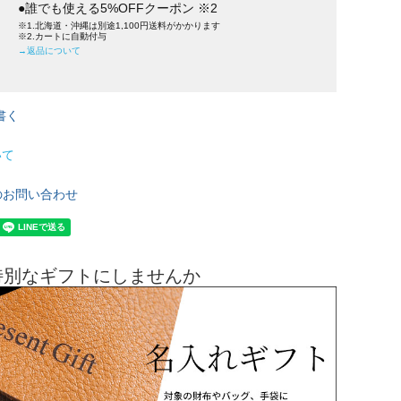
●誰でも使える5%OFFクーポン ※2
※1.北海道・沖縄は別途1,100円送料がかかります
※2.カートに自動付与
→返品について
書く
いて
のお問い合わせ
特別なギフトにしませんか