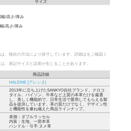
サイズ
幅/高さ/厚み
幅/高さ/厚み
品は、独自の方法により採寸しています。詳細はをご確認く
ては、表記サイズと誤差が生じることがあります。
商品詳細
HALEINE [アレンヌ]
2013年に立ち上げたSANKYO自社ブランド。クロコ
ダイル、パイソン、牛革など上質の本革だけを厳選
し、美しく機能的で、日常生活で愛用してもらえる製
品を提供しています。革の質だけでなく、デザイン性
と機能性を兼ね備えた商品ラインナップ。
表側：ダブルラッセル
内装：生地、一部本革
ハンドル・引手:ヌメ革