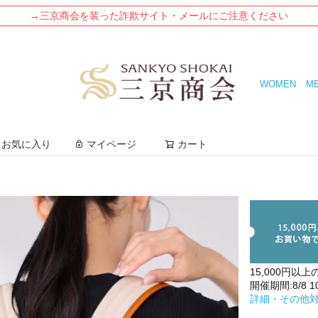
→三京商会を装った詐欺サイト・メールにご注意ください
WOMEN
M
検索
お気に入り
マイページ
カート
15,000円以上
開催期間:8/8 10:
詳細・その他