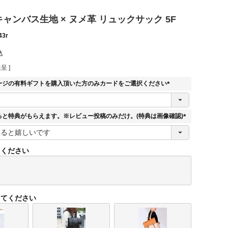
E キャンバス生地 × ヌメ革 リュックサック 5F
43r
込
呈 ]
ージの有料ギフトを購入頂いた方のみカードをご選択ください
(
必
須
ると特典がもらえます。※レビュー投稿のみだけ。(特典は画像確認)
)
(
必
須
てください
)
してください