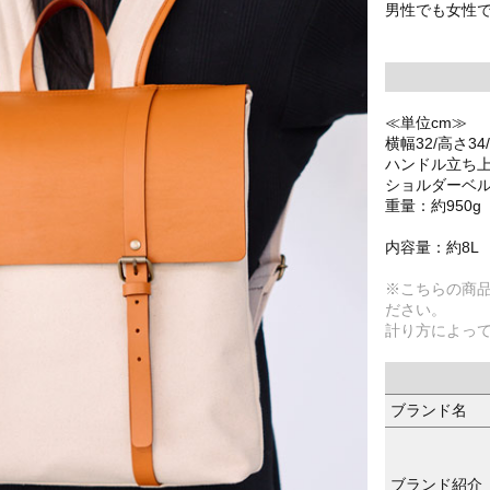
男性でも女性
≪単位cm≫
横幅32/高さ34
ハンドル立ち上が
ショルダーベル
重量：約950g
内容量：約8L
※こちらの商
ださい。
計り方によっ
ブランド名
ブランド紹介