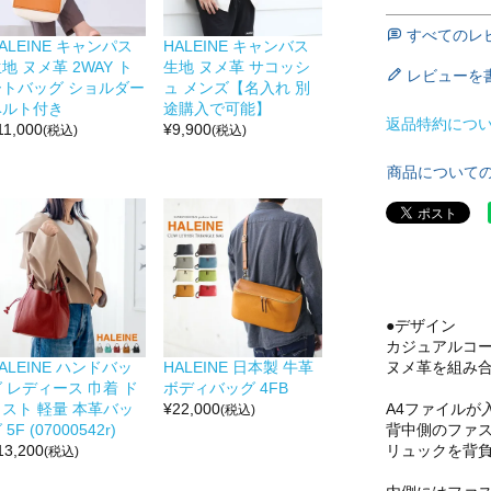
すべてのレ
ALEINE キャンパス
HALEINE キャンバス
地 ヌメ革 2WAY ト
生地 ヌメ革 サコッシ
レビューを
ートバッグ ショルダー
ュ メンズ【名入れ 別
ベルト付き
途購入で可能】
返品特約につ
11,000
¥
9,900
(税込)
(税込)
商品について
●デザイン
カジュアルコー
ヌメ革を組み
ALEINE ハンドバッ
HALEINE 日本製 牛革
 レディース 巾着 ド
ボディバッグ 4FB
A4ファイルが
ロスト 軽量 本革バッ
¥
22,000
(税込)
背中側のファ
 5F (07000542r)
リュックを背
13,200
(税込)