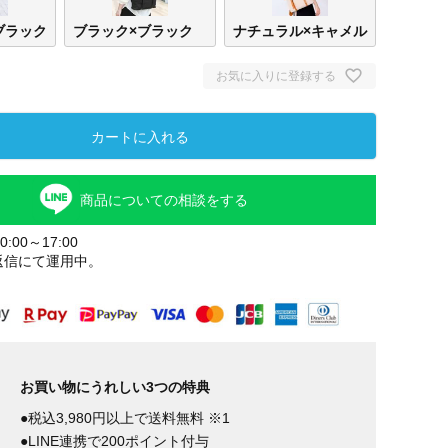
ブラック
ブラック×ブラック
ナチュラル×キャメル
お気に入りに登録する
カートに入れる
商品についての相談をする
:00～17:00
返信にて運用中。
ナチュ
キャ
お買い物にうれしい3つの特典
●税込3,980円以上で送料無料 ※1
●LINE連携で200ポイント付与