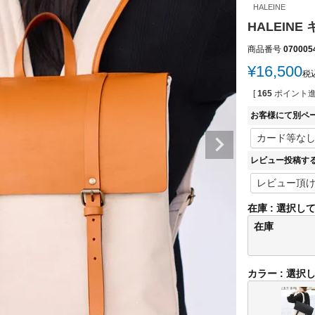
HALEINE
HALEIN
商品番号
070005
¥
16,500
税
[
165
ポイント進
お客様にて別ペ
レビュー投稿す
在庫
選択し
在庫
カラー
選択