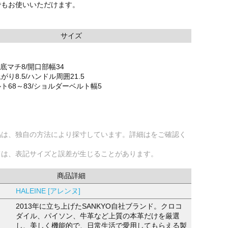
でもお使いいただけます。
サイズ
/底マチ8/開口部幅34
り8.5/ハンドル周囲21.5
ト68～83/ショルダーベルト幅5
品は、独自の方法により採寸しています。詳細はをご確認く
ては、表記サイズと誤差が生じることがあります。
商品詳細
HALEINE [アレンヌ]
2013年に立ち上げたSANKYO自社ブランド。クロコ
ダイル、パイソン、牛革など上質の本革だけを厳選
し、美しく機能的で、日常生活で愛用してもらえる製