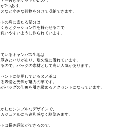
ナー付きポケットが1つと、
が2つあり、
ースなど小さな荷物を分けて収納できます。
ルトの肩に当たる部分は
っくらとクッション性を持たせるこで
背負いやすいように作られています。
しているキャンバス生地は
た厚みとハリがあり、耐久性に優れています。
するので、バッグの素材として高い人気があります。
クセントに使用しているヌメ革は
ある表情と光沢が魅力の革です。
感がバッグの印象を引き締めるアクセントになっています。
生かしたシンプルなデザインで、
めカジュアルにも違和感なく馴染みます。
ルトは長さ調節ができるので、