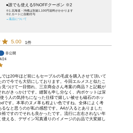
●誰でも使える5%OFFクーポン ※2
※1.北海道・沖縄は別途1,100円送料がかかります
※2.カートに自動付与
→返品について
5.00
1
非公開
4/24
んでは20年ほど前にもセーブルの毛皮を購入させて頂いて
たので今でも大切にしております。今回エルメスと似たこ
を見つけて一目惚れ、三京商会さん考案の商品？と記載が
それがきっかけです。縫製も申し分なく、内ポケットは深
つ使う人の気持ちになった仕様で嬉しい被せも磁石のホッ
oodです。本革のヌメ革も程よい色ですね。全体によく考
あるなと思うのが私の感想です。A4が入るとありました
余裕ですのでそれも良かったです。流行に左右されない年
く使える、デザイン写真通りのイメージのお品で大変嬉し