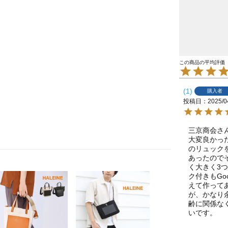
1
購入者
投稿日
2025/0
三京商会さ
大変良かっ
のリュック
あったので
く大きく3
ク付きもG
えて作って
が、かなり
齢に関係な
いです。