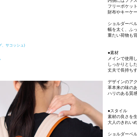
内側にはファス
フリーポケット
財布やキーケ
ショルダーベ
幅を太く、ふ
重たい荷物も
グ、サコッシュ)
●素材
メインで使用
ク
しっかりとし
丈夫で長持ち
デザインのア
革本来の味の
ハリのある質
●スタイル
素材の良さを
大人のきれい
ショルダーベ