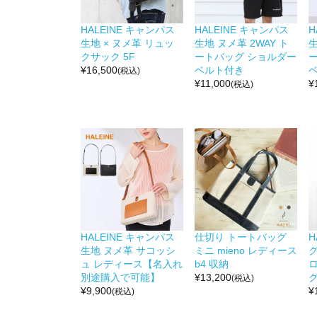
HALEINE キャンパス
HALEINE キャンパス
H
生地 × ヌメ革 リュッ
生地 ヌメ革 2WAY ト
生
クサック 5F
ートバッグ ショルダー
¥
16,500
ベルト付き
(税込)
¥
11,000
¥
(税込)
HALEINE キャンパス
仕切り トートバッグ
H
生地 ヌメ革 サコッシ
ミニ mieno レディース
グ
ュ レディース【名入れ
b4 収納
別途購入で可能】
¥
13,200
グ
(税込)
¥
9,900
¥
(税込)