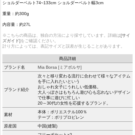
ショルダーベルト74~133cm ショルダーベルト幅3cm
重量：約300g
内容量：約27L
※こちらの商品は、独自の方法により採寸しています。詳細は
[サイ
ズガイド]
をご確認ください。
計り方によっては、表記サイズと誤差が生じることがあります。
商品詳細
ブランド名
Mia Borsa [ミアボルサ]
次々と移り変わる流行に合わせて様々なアイテム
を手に入れたいという
おしゃれ女子にうれしい低価格。
ブランド紹介
大人っぽさはもちろん遊び心も忘れないデザイン
で仕事に遊びに忙しい
20～30代の女性を応援するブランド。
本体：ポリエステル100％
素材
テープ：ポリプロピレン
原産国
中国(縫製)
フリーポケット×2