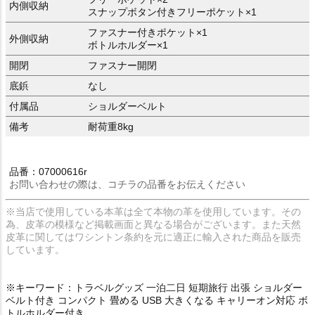
内側収納
スナップボタン付きフリーポケット×1
ファスナー付きポケット×1
外側収納
ボトルホルダー×1
開閉
ファスナー開閉
底鋲
なし
付属品
ショルダーベルト
備考
耐荷重8kg
品番：07000616r
お問い合わせの際は、コチラの品番をお伝えください
※当店で使用している本革は全て本物の革を使用しています。その
為、皮革の模様など掲載画面と異なる場合がございます。また天然
皮革に関してはワシントン条約を元に適正に輸入された商品を販売
しています。
※キーワード：トラベルグッズ 一泊二日 短期旅行 出張 ショルダー
ベルト付き コンパクト 畳める USB 大きくなる キャリーオン対応 ボ
トルホルダー付き