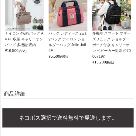
ナイロン 4wayバッグ A
バッグ レディース 2wa
多機能 スマート マザー
4 PC収納 キャリーオン
yバッグ ナイロン ショ
ズリュック ショルダー
バッグ 多機能 収納
ルダーバッグ Jolie Joli
ポーチ付き キャリーオ
¥
16,500
5F
ン ベビーカー対応 (070
(税込)
¥
5,500
00719r)
(税込)
¥
13,200
(税込)
商品詳細
ネコポス選択で送料無料で発送します。