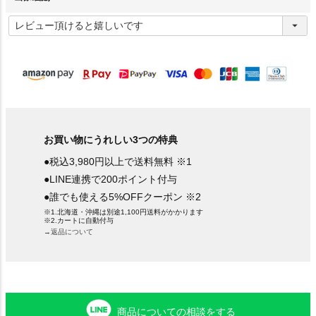
(
必
須
)
お買い物にうれしい3つの特典
●税込3,980円以上で送料無料 ※1
●LINE連携で200ポイント付与
●誰でも使える5%OFFクーポン ※2
※1.北海道・沖縄は別途1,100円送料がかかります
※2.カートに自動付与
→返品について
商品についての相談をする