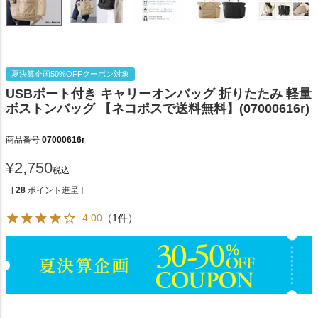
夏決算企画50%OFFクーポン対象
USBポート付き キャリーオンバッグ 折りたたみ 軽量
ボストンバッグ 【ネコポスで送料無料】(07000616r)
商品番号
07000616r
¥
2,750
税込
[
28
ポイント進呈 ]
4.00
（1件）