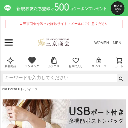
ペー
ジト
ップ
へ
→三京商会を装った詐欺サイト・メールにご注意ください
WOMEN
MEN
新着商品
ランキング
カテゴリ
お気に入り
マイページ
カート
Mia Borsa
レディース