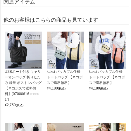
関連アイテム
他のお客様はこちらの商品も見ています
USBポート付き キャリ
kaksi パッカブル仕様
kaksi パッカブル仕様
ーオンバッグ 折りたた
トートバッグ 【ネコポ
トートバッグ 【ネコポ
み 軽量 ボストンバッグ
スで送料無料】
スで送料無料】
【ネコポスで送料無
¥
4,180
¥
4,180
(税込)
(税込)
料】(07000616-mens-
1r)
¥
2,750
(税込)