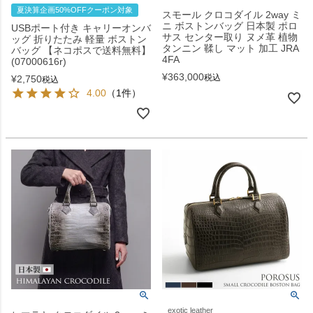
夏決算企画50%OFFクーポン対象
スモール クロコダイル 2way ミ
ニ ボストンバッグ 日本製 ポロ
USBポート付き キャリーオンバ
サス センター取り ヌメ革 植物
ッグ 折りたたみ 軽量 ボストン
タンニン 鞣し マット 加工 JRA
バッグ 【ネコポスで送料無料】
4FA
(07000616r)
¥
363,000
税込
¥
2,750
税込
4.00
（1件）
exotic leather