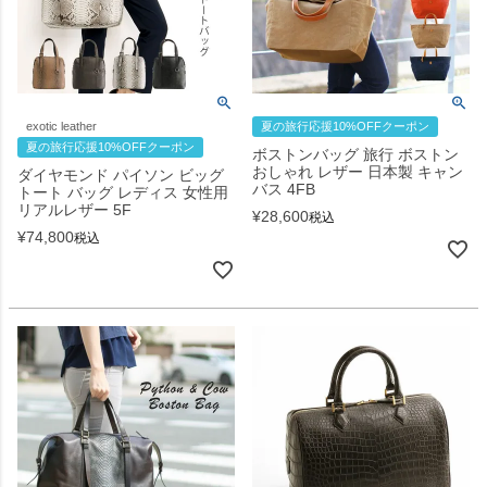
exotic leather
夏の旅行応援10%OFFクーポン
夏の旅行応援10%OFFクーポン
ボストンバッグ 旅行 ボストン
おしゃれ レザー 日本製 キャン
ダイヤモンド パイソン ビッグ
バス 4FB
トート バッグ レディス 女性用
リアルレザー 5F
¥
28,600
税込
¥
74,800
税込