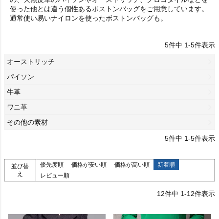
使った他とは違う個性あるボストンバッグをご用意しています。
通常使い易いナイロンを使ったボストンバッグも。
5
件中
1
-
5
件表示
オーストリッチ
パイソン
牛革
ワニ革
その他の素材
5
件中
1
-
5
件表示
優先度順
価格が安い順
価格が高い順
新着順
並び替
え
レビュー順
12
件中
1
-
12
件表示