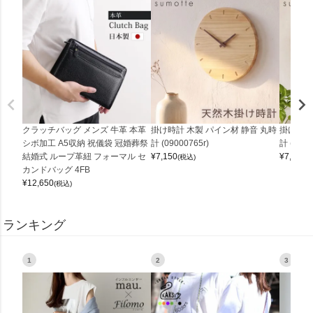
クラッチバッグ メンズ 牛革 本革
掛け時計 木製 パイン材 静音 丸時
掛け時計
シボ加工 A5収納 祝儀袋 冠婚葬祭
計 (09000765r)
計 (0900
結婚式 ループ革紐 フォーマル セ
¥
7,150
¥
7,150
(税込)
(
カンドバッグ 4FB
¥
12,650
(税込)
ランキング
1
2
3