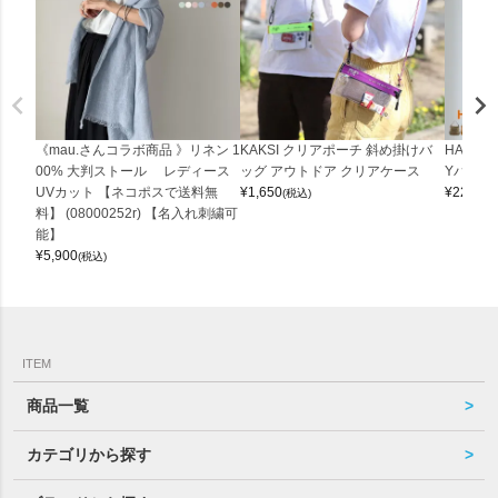
《mau.さんコラボ商品 》リネン 1
KAKSI クリアポーチ 斜め掛けバ
HALEI
00% 大判ストール レディース
ッグ アウトドア クリアケース
Yバッグ 
UVカット 【ネコポスで送料無
¥
1,650
¥
22,000
(税込)
料】 (08000252r) 【名入れ刺繍可
能】
¥
5,900
(税込)
ITEM
商品一覧
カテゴリから探す