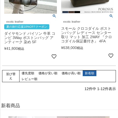
exotic leather
exotic leather
夏の旅行応援10%OFFクーポン
スモール クロコダイル ボスト
ンバッグ レディース センター
ダイヤモンド パイソン 牛革 コ
取り マット 加工 2WAY 『クロ
ンビ 3Way ボストンバッグ ア
コダイル保証書付き』 4FA
ンティーク 染め 5F
¥
638,000
税込
¥
41,800
税込
優先度順
価格が安い順
価格が高い順
新着順
並び替
え
レビュー順
12
件中
1
-
12
件表示
新着商品