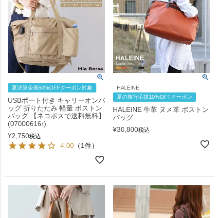
夏決算企画50%OFFクーポン対象
HALEINE
夏の旅行応援10%OFFクーポン
USBポート付き キャリーオンバ
ッグ 折りたたみ 軽量 ボストン
HALEINE 牛革 ヌメ革 ボストン
バッグ 【ネコポスで送料無料】
バッグ
(07000616r)
¥
30,800
税込
¥
2,750
税込
4.00
（1件）