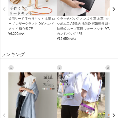
犬用リード 手作りキット 本革 ロ
クラッチバッグ メンズ 牛革 本革
掛け時計
ープ レザークラフト DIY ハンド
シボ加工 A5収納 祝儀袋 冠婚葬祭
計 (0900
メイド 初心者 7F
結婚式 ループ革紐 フォーマル セ
¥
7,150
(
¥
6,200
カンドバッグ 4FB
(税込)
¥
12,650
(税込)
ランキング
1
2
3