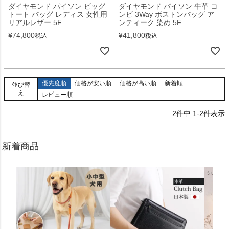
ダイヤモンド パイソン ビッグ
ダイヤモンド パイソン 牛革 コ
トート バッグ レディス 女性用
ンビ 3Way ボストンバッグ ア
リアルレザー 5F
ンティーク 染め 5F
¥
74,800
¥
41,800
税込
税込
優先度順
価格が安い順
価格が高い順
新着順
並び替
え
レビュー順
2
件中
1
-
2
件表示
新着商品