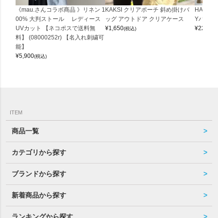
《mau.さんコラボ商品 》リネン 1
KAKSI クリアポーチ 斜め掛けバ
HALEI
00% 大判ストール レディース
ッグ アウトドア クリアケース
Yバッグ 
UVカット 【ネコポスで送料無
¥
1,650
¥
22,000
(税込)
料】 (08000252r) 【名入れ刺繍可
能】
¥
5,900
(税込)
ITEM
商品一覧
カテゴリから探す
ブランドから探す
新着商品から探す
ランキングから探す