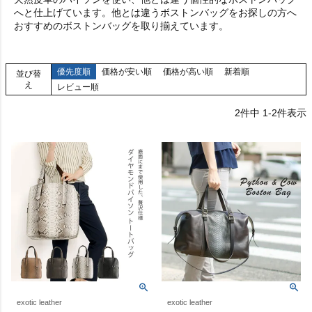
へと仕上げています。他とは違うボストンバッグをお探しの方へ
おすすめのボストンバッグを取り揃えています。
優先度順
価格が安い順
価格が高い順
新着順
並び替
え
レビュー順
2
件中
1
-
2
件表示
exotic leather
exotic leather