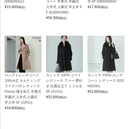
(08000041r)
コート 卒業式 卒園式
学 6F (08000084r)
¥
15,400
入学式 入園式 卒入学 6
¥
17,600
(税込)
(税込)
F (02000188r)
¥
58,300
(税込)
ロングトレンチコート
カシミヤ 100% コート
カシミヤ 100% ロング
100cm丈 キルティング
レディース ファー 襟付
コート レディース (020
ライナー付 レディース
き 比翼仕立て ミドル丈
00038r)
Filomo 撥水加工 卒業式
6F (4151r)
¥
52,800
(税込)
卒園式 入学式 入園式
¥
52,800
(税込)
卒入学 5F (2261r)
¥
19,800
(税込)