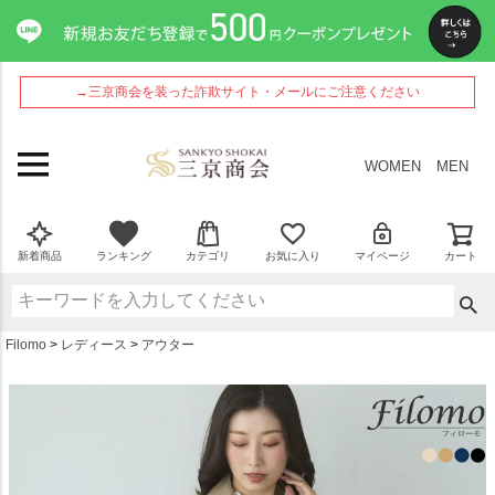
ペー
ジト
ップ
へ
→三京商会を装った詐欺サイト・メールにご注意ください
WOMEN
MEN
新着商品
ランキング
カテゴリ
お気に入り
マイページ
カート
Filomo
レディース
アウター