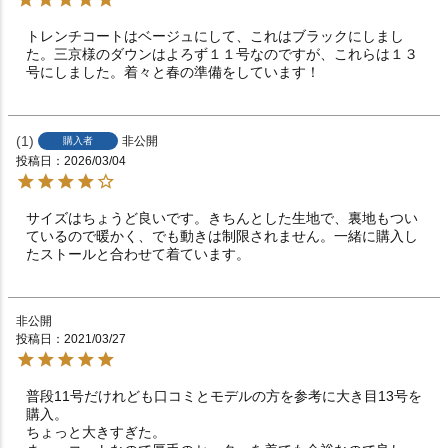
トレンチコートはベージュにして、これはブラックにしまし
た。三京様のダウンはよろず１１号なのですが、これらは１３
号にしました。着々と春の準備をしています！
1
非公開
購入者
投稿日
2026/03/04
サイズはちょうど良いです。きちんとした生地で、裏地もつい
ているので暖かく、でも動きは制限されません。一緒に購入し
たストールと合わせて着ています。
非公開
投稿日
2021/03/27
普段11号だけれども口コミとモデルの方を参考に大き目13号を
購入。

ちょっと大きすぎた。
