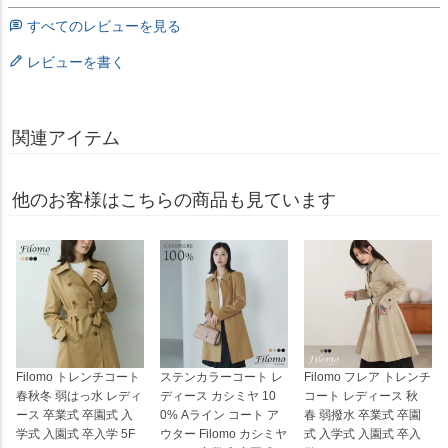
すべてのレビューを見る
レビューを書く
関連アイテム
他のお客様はこちらの商品も見ています
Filomo トレンチコート
ステンカラーコート レ
Filomo フレア トレンチ
春秋冬 弱はっ水 レディ
ディース カシミヤ 10
コート レディース 秋
ース 卒業式 卒園式 入
0% Aライン コート ア
春 弱撥水 卒業式 卒園
学式 入園式 卒入学 5F
ウター Filomo カシミヤ
式 入学式 入園式 卒入