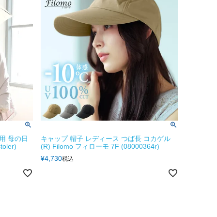
用 母の日
キャップ 帽子 レディース つば長 コカゲル
ler)
(R) Filomo フィローモ 7F (08000364r)
¥
4,730
税込