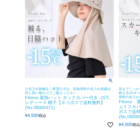
※名入れ刺繍をご希望の方は、別途有料の名入れ刺繍を
首までしっか
同じ買い物カゴでご購入ください
映えるUVキ
Filomo 遮熱ハット ネックカバー付き -15℃
有料の名入れ
Filom
レディース 帽子【ネコポスで送料無料】
ェイスカバ
(No.08000371)
ポスで送
¥
4,500
税込
(No.08000
¥
4,000
税込