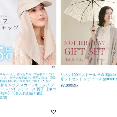
りカバーし、結べるスカーフが夏コーデに
リネン100％ストール 日傘 晴雨兼
ャップ。 ※名入れ刺繍をご希望の方は、別途
ギフトセット レディース (giftset-sto
刺繍を同じ買い物カゴでご購入ください
o 遮熱キャップ スカーフキャップ フ
¥
7,000
税込
ー －15℃ レディース 帽子 【ネコ
料無料】【名入れ刺繍可能】
370)