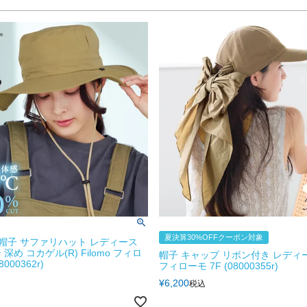
夏決算30%OFFクーポン対象
 帽子 サファリハット レディース
深め コカゲル(R) Filomo フィロ
帽子 キャップ リボン付き レディース
8000362r)
フィローモ 7F (08000355r)
¥
6,200
税込