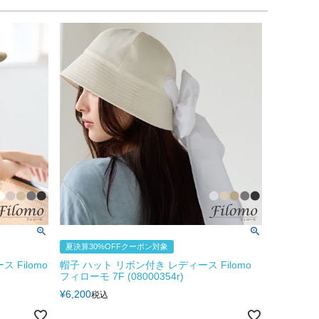
夏決算30%OFFクーポン対象
 Filomo
帽子 ハット リボン付き レディース Filomo
フィローモ 7F (08000354r)
¥
6,200
税込