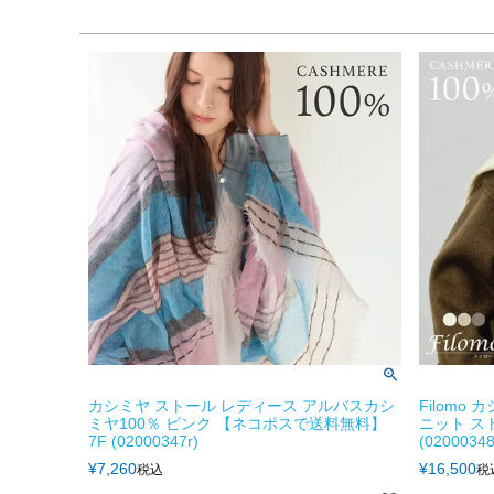
カシミヤ ストール レディース アルバスカシ
Filomo
ミヤ100％ ピンク 【ネコポスで送料無料】
ニット ス
7F (02000347r)
(02000348
¥
7,260
¥
16,500
税込
税