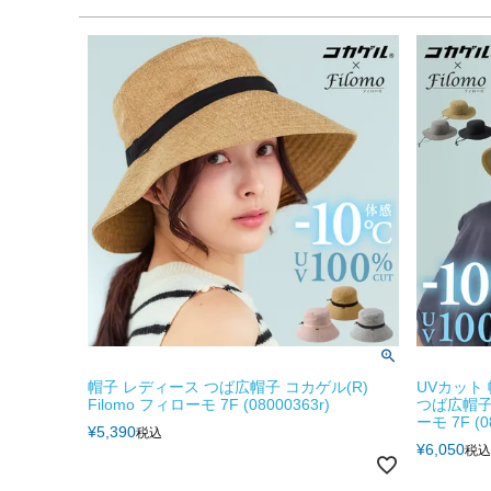
帽子 レディース つば広帽子 コカゲル(R)
UVカット
Filomo フィローモ 7F (08000363r)
つば広帽子 
ーモ 7F (0
¥
5,390
税込
¥
6,050
税込