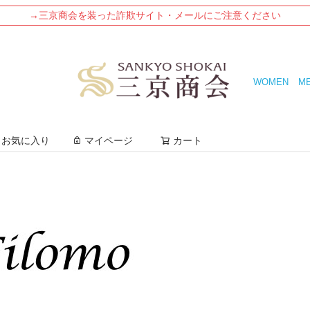
→三京商会を装った詐欺サイト・メールにご注意ください
WOMEN
M
検索
お気に入り
マイページ
カート