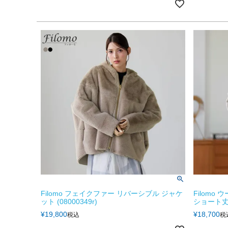
Filomo フェイクファー リバーシブル ジャケ
Filomo
ット (08000349r)
ショート丈
¥
19,800
¥
18,700
税込
税