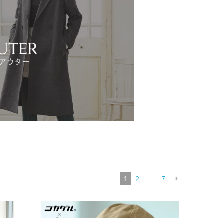
1
2
…
7