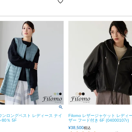
 ダウンロングベスト レディース ナイ
Filomo レザージャケット レディ
80％ 5F
ザー フード付き 6F (04000107r)
¥
38,500
税込