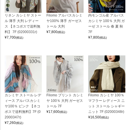
リネン カシミヤ ストー
Filomo アルバスカシミ
内モンゴル産 アルバス
ル 薄手 大判 レディー
ヤ100% 薄手 ガーゼス
カシミヤ 100％ 大判 ガ
ス 【ネコポスで送料無
トール 大判
ーゼ ストール 春 夏 秋
料】 7F (02000331r)
¥
7,800
7F
(税込)
¥
7,700
¥
7,800
(税込)
(税込)
カシミヤ ストール レデ
Filomo プリント カシミ
Filomo カシミヤ 100％
ィース アルバスカシミ
ヤ 100％ 大判 ガーゼス
マフラー レディース ニ
ヤ100％ ピンク 【ネコ
トール 7F
ット ストール シャギー
ポスで送料無料】7F (0
¥
17,600
ニット 7F (02000348r)
(税込)
2000347r)
¥
16,500
(税込)
¥
7,260
(税込)