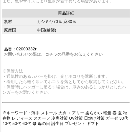
また、色やサイズにより重さが若干異なる場合があります。
商品詳細
素材
カシミヤ70％ 麻30％
原産国
中国(縫製)
品番：02000332r
お問い合わせの際は、コチラの品番をお伝えください
※保管方法
・通気性のあるカバーを掛け、光とホコリを遮断します。
・着用したら軽く叩いてホコリを落としてから収納してください。
・保管時にハンガーに吊るす場合は、厚みのあるしっかりとしたハ
ンガーをお選びください。
※キーワード：薄手 ストール 大判 エアリー 柔らかい 軽量 春 夏 秋
春物 レディース スカーフ 冷房対策 UV対策 日焼け対策 ガーゼ 30代
40代 50代 60代 母 母の日 誕生日 プレゼント ギフト