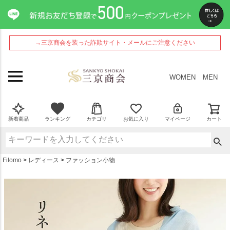
ペー
ジト
ップ
へ
→三京商会を装った詐欺サイト・メールにご注意ください
WOMEN
MEN
新着商品
ランキング
カテゴリ
お気に入り
マイページ
カート
Filomo
レディース
ファッション小物