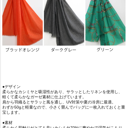
●デザイン
柔らかなカシミヤと吸湿性があり、サラッとしたリネンを使用し、
軽くて柔らかなガーゼ素材に仕上げています。
肩から羽織るとサラッと風を通し、UV対策や夏の冷房に最適。
わずか50gと軽量なので、小さく畳んでバッグに一枚入れておくと重
宝します。
●素材
柔らかく肌触りがとても良いカシミヤ70%に爽やかで湿気がこもり