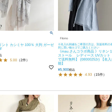
Filomo
 プリント カシミヤ 100％ 大判 ガーゼ
※名入れ刺繍をご希望の方は、別途有料の
同じ買い物カゴでご購入ください
F
《mau.さんコラボ商品 》リネン 1
ストール レディース UVカット
込
で送料無料】 (08000252r) 【
5.00
（2件）
能】
¥
5,900
税込
4.93
（15件）