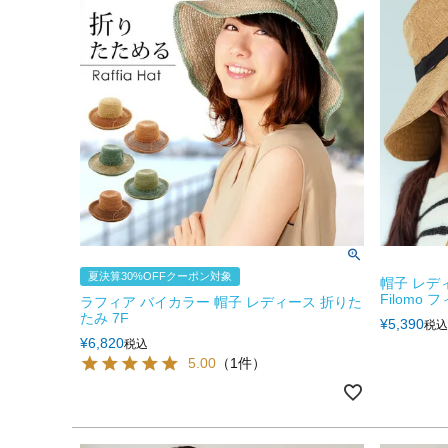
夏決算30%OFFクーポン対象
帽子 レデ
Filomo フ
ラフィア バイカラー 帽子 レディース 折りた
たみ 7F
¥
5,390
税込
¥
6,820
税込
5.00
（1件）