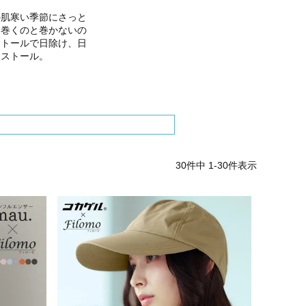
の肌寒い季節にさっと
に巻くのと巻かないの
ストールで日除け、日
夏ストール。
30
件中
1
-
30
件表示