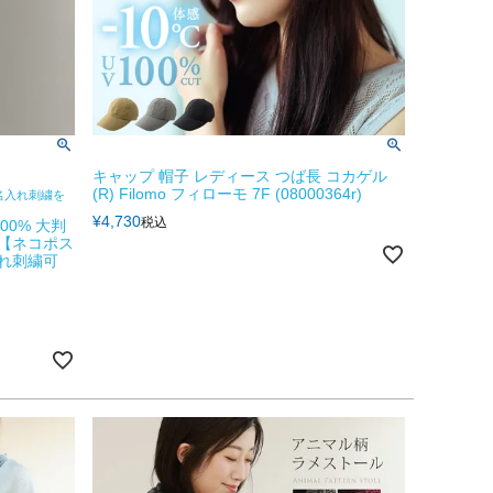
キャップ 帽子 レディース つば長 コカゲル
(R) Filomo フィローモ 7F (08000364r)
名入れ刺繍を
¥
4,730
税込
00% 大判
 【ネコポス
名入れ刺繍可