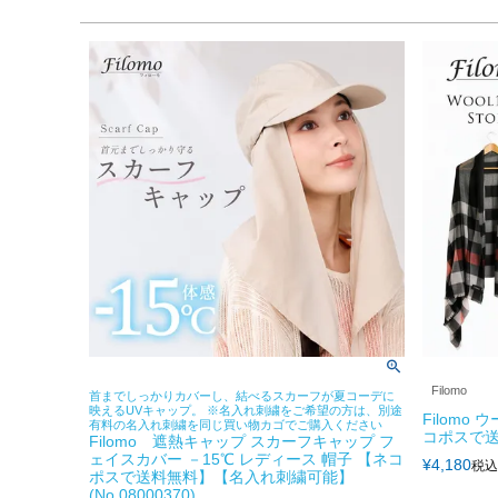
Filomo
首までしっかりカバーし、結べるスカーフが夏コーデに
映えるUVキャップ。 ※名入れ刺繍をご希望の方は、別途
Filomo
有料の名入れ刺繍を同じ買い物カゴでご購入ください
コポスで送
Filomo 遮熱キャップ スカーフキャップ フ
ェイスカバー －15℃ レディース 帽子 【ネコ
¥
4,180
税込
ポスで送料無料】【名入れ刺繍可能】
(No.08000370)