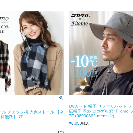
UVカット 帽子 サファリハット メ
広帽子 深め コカゲル(R) Filomo
 ウール チェック柄 大判ストール 【ネ
7F (08000362-mens-1r)
料無料】 7F
¥
6,050
税込