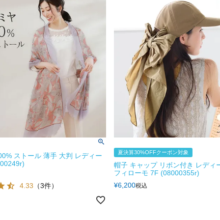
夏決算30%OFFクーポン対象
00% ストール 薄手 大判 レディー
00249r)
帽子 キャップ リボン付き レディース
フィローモ 7F (08000355r)
¥
6,200
4.33
（3件）
税込