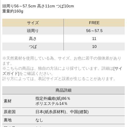
頭周り56～57.5cm 高さ11cm つば10cm
重量約160g
サイズ
FREE
頭周り
56～57.5
高さ
11
つば
10
※天然素材を使用している為、サイズ、お色に若干の個体差があり
ます。
※こちらの商品は、独自の方法により採寸しています。詳細は
[サイ
ズガイド]
をご確認ください。
計り方によっては、表記サイズと誤差が生じることがあります。
商品詳細
指定外繊維(紙)86％
素材
ポリエステル14％
原産国
日本(紙糸原材料)、中国(縫製)
裏地
なし