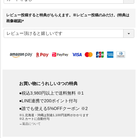
須
)
レビュー投稿すると特典がもらえます。※レビュー投稿のみだけ。(特典は
画像確認)
(
必
須
)
お買い物にうれしい3つの特典
●税込3,980円以上で送料無料 ※1
●LINE連携で200ポイント付与
●誰でも使える5%OFFクーポン ※2
※1.北海道・沖縄は別途1,100円送料がかかります
※2.カートに自動付与
→返品について