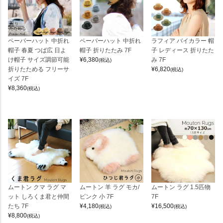
ペーパーハット 中折れ
ペーパーハット 中折れ
ラフィア バイカラー 帽
帽子 春夏 つば広 日よ
帽子 折りたたみ 7F
子 レディース 折りたた
け帽子 サイズ調節可能
¥
6,380
み 7F
(税込)
折りたためる フリーサ
¥
6,820
(税込)
イズ 7F
¥
8,360
(税込)
ムートン クマ ラグ マ
ムートン 羊 ラグ モカ/
ムートン ラグ 1.5匹物
ット しろくま君と仲間
ピンク 小 7F
7F
たち 7F
¥
4,180
¥
16,500
(税込)
(税込)
¥
8,800
(税込)