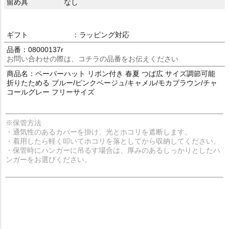
留め具
なし
ギフト
：ラッピング対応
品番：08000137r
お問い合わせの際は、コチラの品番をお伝えください
商品名：ペーパーハット リボン付き 春夏 つば広 サイズ調節可能
折りたためる ブルー/ピンクベージュ/キャメル/モカブラウン/チャ
コールグレー フリーサイズ
※保管方法
・通気性のあるカバーを掛け、光とホコリを遮断します。
・着用したら軽く叩いてホコリを落としてから収納してください。
・保管時にハンガーに吊るす場合は、厚みのあるしっかりとしたハ
ンガーをお選びください。