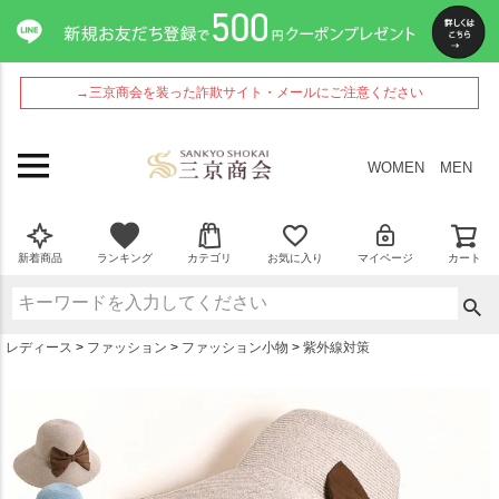
ペー
ジト
ップ
へ
→三京商会を装った詐欺サイト・メールにご注意ください
WOMEN
MEN
新着商品
ランキング
カテゴリ
お気に入り
マイページ
カート
レディース
ファッション
ファッション小物
紫外線対策