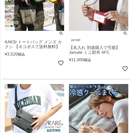
jamale
KAKSI トートバッグ メンズ カ
クシ 【ネコポスで送料無料】
【名入れ 別途購入で可能】
Jamale ミニ財布 4FC
¥
3,520
税込
¥
11,000
税込