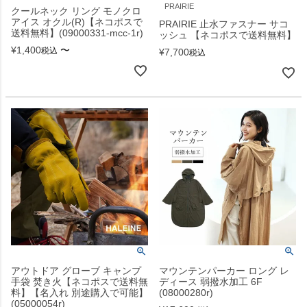
PRAIRIE
クールネック リング モノクロ
アイス オクル(R)【ネコポスで
PRAIRIE 止水ファスナー サコ
送料無料】(09000331-mcc-1r)
ッシュ 【ネコポスで送料無料】
¥
1,400
〜
税込
¥
7,700
税込
アウトドア グローブ キャンプ
マウンテンパーカー ロング レ
手袋 焚き火【ネコポスで送料無
ディース 弱撥水加工 6F
料】【名入れ 別途購入で可能】
(08000280r)
(05000054r)