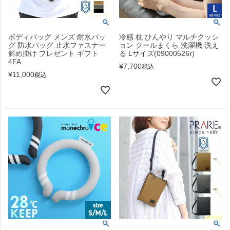
ボディバッグ メンズ 耐水バッ
冷感 枕 ひんやり マルチクッシ
グ 防水バッグ 止水ファスナー
ョン クールまくら 洗濯機 洗え
斜め掛け プレゼント ギフト
る Lサイズ(09000526r)
4FA
¥
7,700
税込
¥
11,000
税込