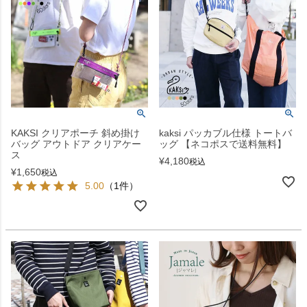
KAKSI クリアポーチ 斜め掛け
kaksi パッカブル仕様 トートバ
バッグ アウトドア クリアケー
ッグ 【ネコポスで送料無料】
ス
¥
4,180
税込
¥
1,650
税込
5.00
（1件）