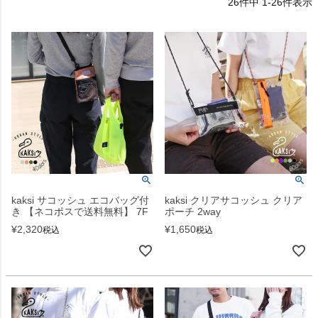
26
件中
1
-
26
件表示
kaksi サコッシュ エコバッグ付
kaksi クリアサコッシュ クリア
き 【ネコポスで送料無料】 7F
ポーチ 2way
¥
2,320
¥
1,650
税込
税込