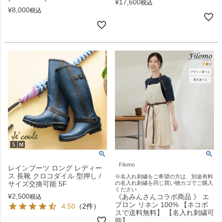
¥
17,600
税込
¥
8,000
税込
Filomo
レインブーツ ロング レディー
ス 長靴 クロコダイル 型押し /
※名入れ刺繍をご希望の方は、別途有料
サイズ交換可能 5F
の名入れ刺繍を同じ買い物カゴでご購入
ください
¥
2,500
《あみんさんコラボ商品 》 エ
税込
プロン リネン 100% 【ネコポ
4.50
（2件）
スで送料無料】 【名入れ刺繍可
能】