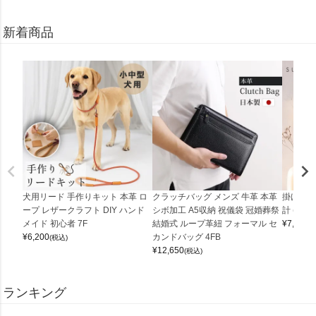
新着商品
犬用リード 手作りキット 本革 ロ
クラッチバッグ メンズ 牛革 本革
掛け時計
ープ レザークラフト DIY ハンド
シボ加工 A5収納 祝儀袋 冠婚葬祭
計 (0900
メイド 初心者 7F
結婚式 ループ革紐 フォーマル セ
¥
7,150
(
¥
6,200
カンドバッグ 4FB
(税込)
¥
12,650
(税込)
ランキング