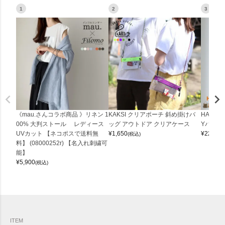
1
2
3
《mau.さんコラボ商品 》リネン 1
KAKSI クリアポーチ 斜め掛けバ
HALEI
00% 大判ストール レディース
ッグ アウトドア クリアケース
Yバッグ 
UVカット 【ネコポスで送料無
¥
1,650
¥
22,000
(税込)
料】 (08000252r) 【名入れ刺繍可
能】
¥
5,900
(税込)
ITEM