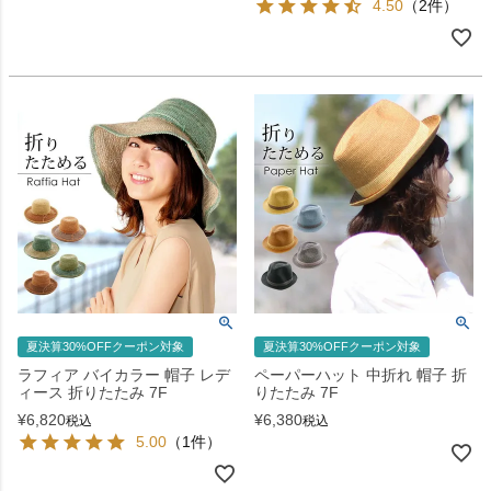
4.50
（2件）
夏決算30%OFFクーポン対象
夏決算30%OFFクーポン対象
ラフィア バイカラー 帽子 レデ
ペーパーハット 中折れ 帽子 折
ィース 折りたたみ 7F
りたたみ 7F
¥
6,820
¥
6,380
税込
税込
5.00
（1件）