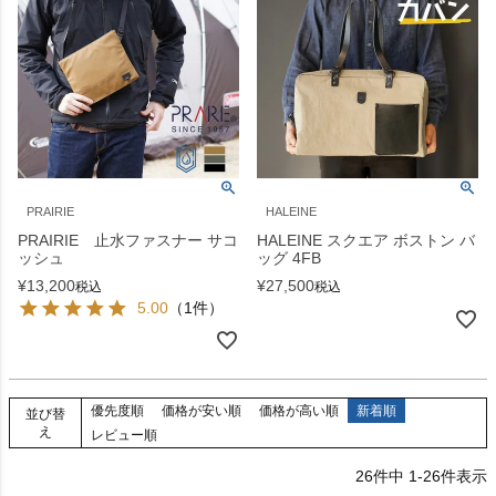
PRAIRIE
HALEINE
PRAIRIE 止水ファスナー サコ
HALEINE スクエア ボストン バ
ッシュ
ッグ 4FB
¥
13,200
¥
27,500
税込
税込
5.00
（1件）
優先度順
価格が安い順
価格が高い順
新着順
並び替
え
レビュー順
26
件中
1
-
26
件表示