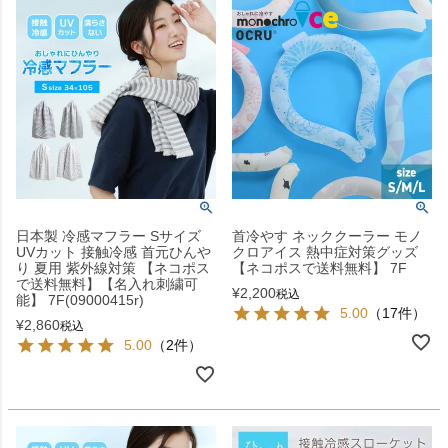
日本製 冷感マフラー Sサイズ
首冷やす ネッククーラー モノ
UVカット 接触冷感 首元ひんや
クロアイス 熱中症対策グッズ
り 夏用 紫外線対策 【ネコポス
【ネコポスで送料無料】 7F
で送料無料】【名入れ刺繍可
¥
2,200
税込
能】 7F(09000415r)
5.00
（17件）
¥
2,860
税込
5.00
（2件）