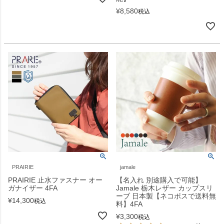
¥
8,580
税込
PRAIRIE
jamale
PRAIRIE 止水ファスナー オー
【名入れ 別途購入で可能】
ガナイザー 4FA
Jamale 栃木レザー カップスリ
ーブ 日本製【ネコポスで送料無
¥
14,300
税込
料】4FA
¥
3,300
税込