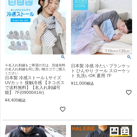
※名入れ刺繍をご希望の方は、別途有料
日本製 冷感 冷たい ブランケッ
の名入れ刺繍を同じ買い物カゴでご購入
ト ひんやり クール スローケッ
ください
ト 丸洗いOK 夏用 7F
日本製 冷感ストール Lサイズ
UVカット 接触冷感 【ネコポス
¥
11,000
税込
で送料無料】【名入れ刺繍可
能】 7F(09000414r)
¥
4,400
税込