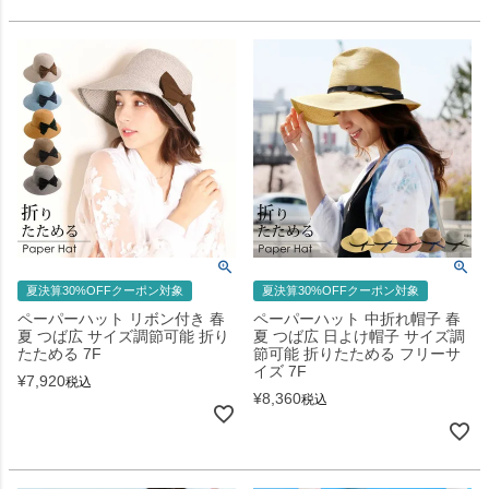
夏決算30%OFFクーポン対象
夏決算30%OFFクーポン対象
ペーパーハット リボン付き 春
ペーパーハット 中折れ帽子 春
夏 つば広 サイズ調節可能 折り
夏 つば広 日よけ帽子 サイズ調
たためる 7F
節可能 折りたためる フリーサ
イズ 7F
¥
7,920
税込
¥
8,360
税込