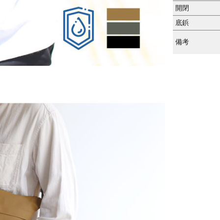
開閉
底鋲
備考