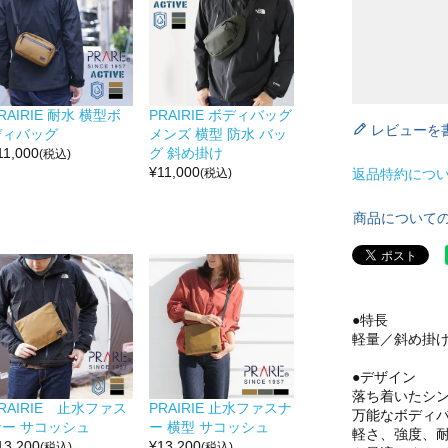
RAIRIE 耐水 横型ボ
PRAIRIE ボディバッグ
レビューを
ディバッグ
メンズ 横型 防水 バッ
11,000
グ 斜め掛け
(税込)
¥
11,000
返品特約につ
(税込)
商品について
●特長
軽量／斜め掛
●デザイン
落ち着いたシ
RAIRIE 止水ファス
PRAIRIE 止水ファスナ
万能なボディ
ナー サコッシュ
ー 横型 サコッシュ
軽さ、強度、
13,200
¥
13,200
(税込)
(税込)