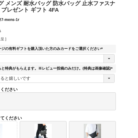
グ メンズ 耐水バッグ 防水バッグ 止水ファスナ
 プレゼント ギフト 4FA
27-mens-1r
込
呈 ]
ージの有料ギフトを購入頂いた方のみカードをご選択ください
(
必
須
ると特典がもらえます。※レビュー投稿のみだけ。(特典は画像確認)
)
(
必
須
てください
)
してください