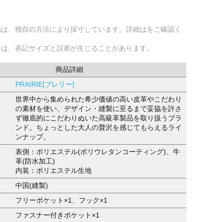
品は、独自の方法により採寸しています。詳細はをご確認く
ては、表記サイズと誤差が生じることがあります。
商品詳細
PRAIRIE[プレリー]
世界中から集められた希少価値の高い皮革やこだわり
の素材を使い、デザイン・縫製に至るまで妥協を許さ
ず徹底的にこだわりぬいた高級革製品を取り扱うブラ
ンド。ちょっとした大人の贅沢を感じてもらえるライ
ンナップ。
表側：ポリエステル(ポリウレタンコーティング)、牛
革(防水加工)
内装：ポリエステル生地
中国(縫製)
フリーポケット×1、フック×1
ファスナー付きポケット×1