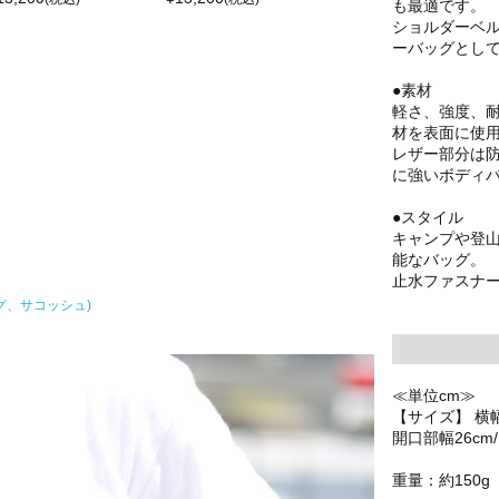
も最適です。
ショルダーベ
ーバッグとし
●素材
軽さ、強度、
材を表面に使
レザー部分は
に強いボディ
●スタイル
キャンプや登
能なバッグ。
止水ファスナ
グ、サコッシュ)
≪単位cm≫
【サイズ】 横幅2
開口部幅26cm
重量：約150g