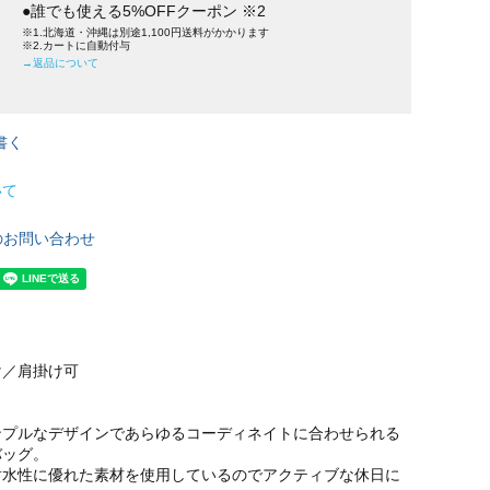
●誰でも使える5%OFFクーポン ※2
※1.北海道・沖縄は別途1,100円送料がかかります
※2.カートに自動付与
→返品について
書く
いて
のお問い合わせ
け／肩掛け可
ンプルなデザインであらゆるコーディネイトに合わせられる
バッグ。
耐水性に優れた素材を使用しているのでアクティブな休日に