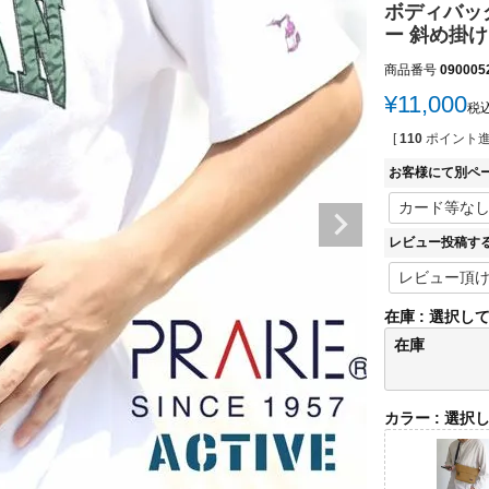
ボディバッ
ー 斜め掛け
商品番号
090005
¥
11,000
税
[
110
ポイント進
お客様にて別ペ
レビュー投稿す
在庫
選択し
在庫
カラー
選択