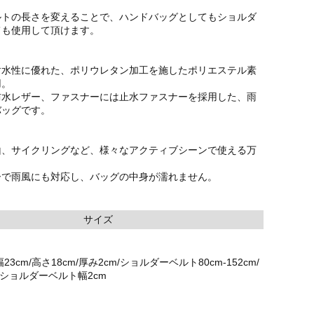
ルトの長さを変えることで、ハンドバッグとしてもショルダ
ても使用して頂けます。
耐水性に優れた、ポリウレタン加工を施したポリエステル素
用。
防水レザー、ファスナーには止水ファスナーを採用した、雨
バッグです。
山、サイクリングなど、様々なアクティブシーンで使える万
ーで雨風にも対応し、バッグの中身が濡れません。
サイズ
3cm/高さ18cm/厚み2cm/ショルダーベルト80cm-152cm/
/ショルダーベルト幅2cm