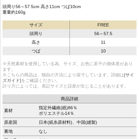
頭周り56～57.5cm 高さ11cm つば10cm
重量約160g
サイズ
FREE
頭周り
56～57.5
高さ
11
つば
10
※天然素材を使用している為、サイズ、お色に若干の個体差があり
ます。
※こちらの商品は、独自の方法により採寸しています。詳細は
[サイ
ズガイド]
をご確認ください。
計り方によっては、表記サイズと誤差が生じることがあります。
商品詳細
指定外繊維(紙)86％
素材
ポリエステル14％
原産国
日本(紙糸原材料)、中国(縫製)
裏地
なし