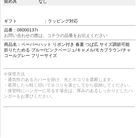
留め具
なし
ギフト
：ラッピング対応
品番：08000137r
お問い合わせの際は、コチラの品番をお伝えください
商品名：ペーパーハット リボン付き 春夏 つば広 サイズ調節可能
折りたためる ブルー/ピンクベージュ/キャメル/モカブラウン/チャ
コールグレー フリーサイズ
※保管方法
・通気性のあるカバーを掛け、光とホコリを遮断します。
・着用したら軽く叩いてホコリを落としてから収納してください。
・保管時にハンガーに吊るす場合は、厚みのあるしっかりとしたハ
ンガーをお選びください。