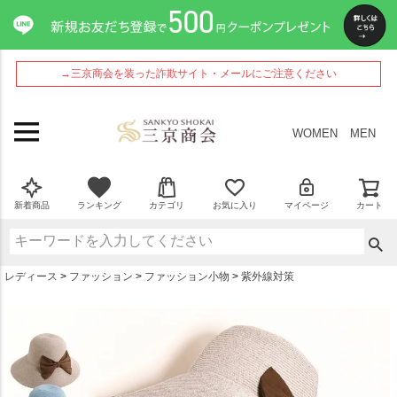
ペー
ジト
ップ
へ
→三京商会を装った詐欺サイト・メールにご注意ください
WOMEN
MEN
新着商品
ランキング
カテゴリ
お気に入り
マイページ
カート
レディース
ファッション
ファッション小物
紫外線対策