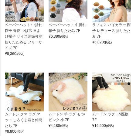
ペーパーハット 中折れ
ペーパーハット 中折れ
ラフィア バイカラー 帽
帽子 春夏 つば広 日よ
帽子 折りたたみ 7F
子 レディース 折りたた
け帽子 サイズ調節可能
¥
6,380
み 7F
(税込)
折りたためる フリーサ
¥
6,820
(税込)
イズ 7F
¥
8,360
(税込)
ムートン クマ ラグ マ
ムートン 羊 ラグ モカ/
ムートン ラグ 1.5匹物
ット しろくま君と仲間
ピンク 小 7F
7F
たち 7F
¥
4,180
¥
16,500
(税込)
(税込)
¥
8,800
(税込)