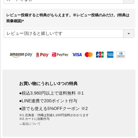
須
)
レビュー投稿すると特典がもらえます。※レビュー投稿のみだけ。(特典は
画像確認)
(
必
須
)
お買い物にうれしい3つの特典
●税込3,980円以上で送料無料 ※1
●LINE連携で200ポイント付与
●誰でも使える5%OFFクーポン ※2
※1.北海道・沖縄は別途1,100円送料がかかります
※2.カートに自動付与
→返品について