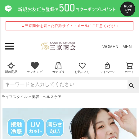
ペー
ジト
ップ
へ
→三京商会を装った詐欺サイト・メールにご注意ください
WOMEN
MEN
新着商品
ランキング
カテゴリ
お気に入り
マイページ
カート
ライフスタイル
美容・ヘルスケア