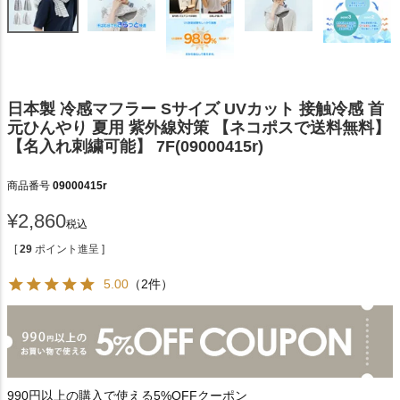
日本製 冷感マフラー Sサイズ UVカット 接触冷感 首
元ひんやり 夏用 紫外線対策 【ネコポスで送料無料】
【名入れ刺繍可能】 7F(09000415r)
商品番号
09000415r
¥
2,860
税込
[
29
ポイント進呈 ]
5.00
（2件）
990円以上の購入で使える5%OFFクーポン