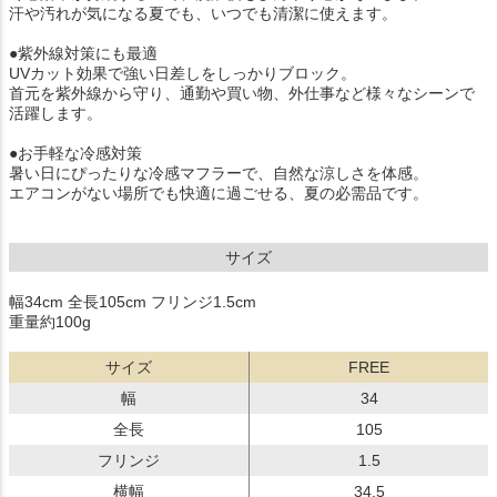
汗や汚れが気になる夏でも、いつでも清潔に使えます。
●紫外線対策にも最適
UVカット効果で強い日差しをしっかりブロック。
首元を紫外線から守り、通勤や買い物、外仕事など様々なシーンで
活躍します。
●お手軽な冷感対策
暑い日にぴったりな冷感マフラーで、自然な涼しさを体感。
エアコンがない場所でも快適に過ごせる、夏の必需品です。
サイズ
幅34cm 全長105cm フリンジ1.5cm
重量約100g
サイズ
FREE
幅
34
全長
105
フリンジ
1.5
横幅
34.5