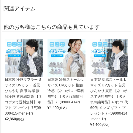
関連アイテム
他のお客様はこちらの商品も見ています
日本製 冷感マフラー S
日本製 冷感ストール L
日本製 冷感ストール L
サイズ UVカット 首元
サイズ UVカット 接触
サイズ UVカット 首元
ひんやり 夏用 冷感 接
冷感 【ネコポスで送料
ひんやり 夏用 【ネコポ
触冷感 紫外線対策 【ネ
無料】【名入れ刺繍可
スで送料無料】【名入
コポスで送料無料】 ギ
能】 7F(09000414r)
れ刺繍可能】40代 50代
フト プレゼント 7F(09
¥
4,400
60代 メンズ ギフト プ
(税込)
000415-mens-1r)
レゼント 7F(09000414
¥
2,860
-mens-1r)
(税込)
¥
4,400
(税込)