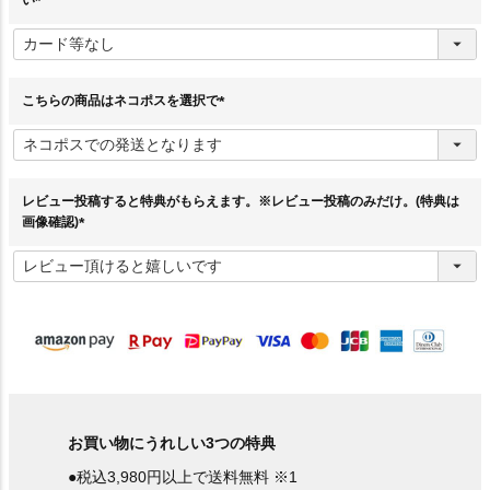
(
必
須
)
こちらの商品はネコポスを選択で
(
必
須
)
レビュー投稿すると特典がもらえます。※レビュー投稿のみだけ。(特典は
画像確認)
(
必
須
)
お買い物にうれしい3つの特典
●税込3,980円以上で送料無料 ※1