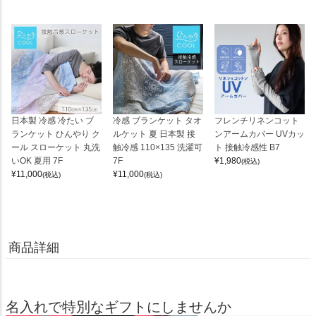
日本製 冷感 冷たい ブ
冷感 ブランケット タオ
フレンチリネンコット
ランケット ひんやり ク
ルケット 夏 日本製 接
ンアームカバー UVカッ
ール スローケット 丸洗
触冷感 110×135 洗濯可
ト 接触冷感性 B7
いOK 夏用 7F
7F
¥
1,980
(税込)
¥
11,000
¥
11,000
(税込)
(税込)
商品詳細
名入れで特別なギフトにしませんか