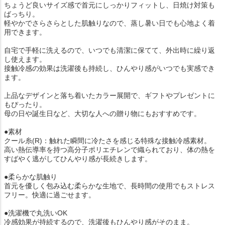
ちょうど良いサイズ感で首元にしっかりフィットし、日焼け対策も
ばっちり。
軽やかでさらさらとした肌触りなので、蒸し暑い日でも心地よく着
用できます。
自宅で手軽に洗えるので、いつでも清潔に保てて、外出時に繰り返
し使えます。
接触冷感の効果は洗濯後も持続し、ひんやり感がいつでも実感でき
ます。
上品なデザインと落ち着いたカラー展開で、ギフトやプレゼントに
もぴったり。
母の日や誕生日など、大切な人への贈り物にもおすすめです。
●素材
クール糸(R)：触れた瞬間に冷たさを感じる特殊な接触冷感素材。
高い熱伝導率を持つ高分子ポリエチレンで織られており、体の熱を
すばやく逃がしてひんやり感が長続きします。
●柔らかな肌触り
首元を優しく包み込む柔らかな生地で、長時間の使用でもストレス
フリー。快適に過ごせます。
●洗濯機で丸洗いOK
冷感効果が持続するので、洗濯後もひんやり感がそのまま。