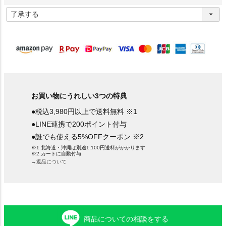
(
必
須
)
お買い物にうれしい3つの特典
●税込3,980円以上で送料無料 ※1
●LINE連携で200ポイント付与
●誰でも使える5%OFFクーポン ※2
※1.北海道・沖縄は別途1,100円送料がかかります
※2.カートに自動付与
→返品について
商品についての相談をする