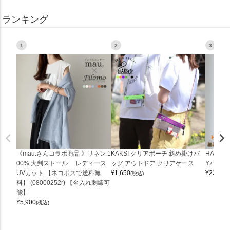
ランキング
1
2
3
《mau.さんコラボ商品 》リネン 1
KAKSI クリアポーチ 斜め掛けバ
HALEI
00% 大判ストール レディース
ッグ アウトドア クリアケース
Yバッグ 
UVカット 【ネコポスで送料無
¥
1,650
¥
22,000
(税込)
料】 (08000252r) 【名入れ刺繍可
能】
¥
5,900
(税込)