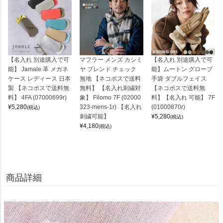
【名入れ 別途購入で可
マフラー メンズ カシミ
【名入れ 別途購入で可
能】 Jamale 革 メガネ
ヤ ブレンド チェック
能】ムートン グローブ
ケース レディース 日本
無地 【ネコポスで送料
手袋 ダブルフェイス
製 【ネコポスで送料無
無料】 【名入れ刺繍対
【ネコポスで送料無
料】 4FA (07000699r)
象】 Filomo 7F (02000
料】【名入れ 可能】 7F
¥
5,280
323-mens-1r) 【名入れ
(01000870r)
(税込)
刺繍可能】
¥
5,280
(税込)
¥
4,180
(税込)
商品詳細