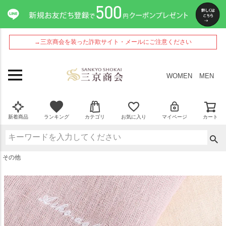
ペー
ジト
ップ
へ
→三京商会を装った詐欺サイト・メールにご注意ください
WOMEN
MEN
新着商品
ランキング
カテゴリ
お気に入り
マイページ
カート
その他