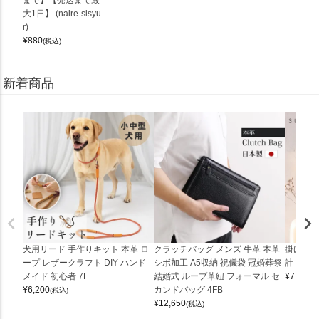
大1日】 (naire-sisyu
r)
¥
880
(税込)
新着商品
犬用リード 手作りキット 本革 ロ
クラッチバッグ メンズ 牛革 本革
掛け時計
ープ レザークラフト DIY ハンド
シボ加工 A5収納 祝儀袋 冠婚葬祭
計 (0900
メイド 初心者 7F
結婚式 ループ革紐 フォーマル セ
¥
7,150
(
¥
6,200
カンドバッグ 4FB
(税込)
¥
12,650
(税込)