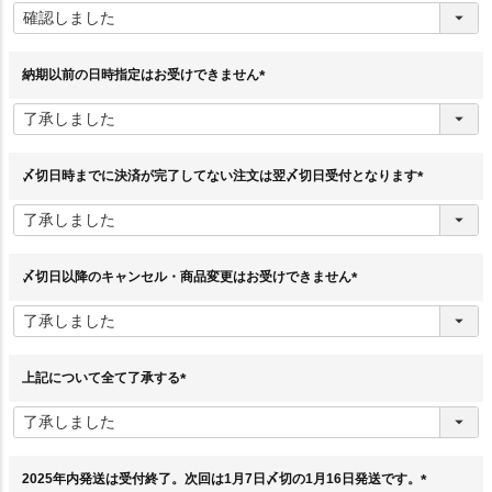
必
須
)
納期以前の日時指定はお受けできません
(
必
須
)
〆切日時までに決済が完了してない注文は翌〆切日受付となります
(
必
須
)
〆切日以降のキャンセル・商品変更はお受けできません
(
必
須
)
上記について全て了承する
(
必
須
)
2025年内発送は受付終了。次回は1月7日〆切の1月16日発送です。