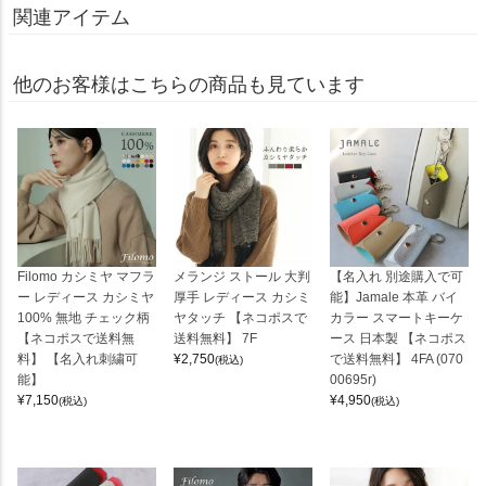
関連アイテム
他のお客様はこちらの商品も見ています
Filomo カシミヤ マフラ
メランジ ストール 大判
【名入れ 別途購入で可
ー レディース カシミヤ
厚手 レディース カシミ
能】Jamale 本革 バイ
100% 無地 チェック柄
ヤタッチ 【ネコポスで
カラー スマートキーケ
【ネコポスで送料無
送料無料】 7F
ース 日本製 【ネコポス
料】 【名入れ刺繍可
¥
2,750
で送料無料】 4FA (070
(税込)
能】
00695r)
¥
7,150
¥
4,950
(税込)
(税込)