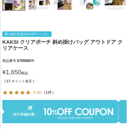
夏の旅行応援10%OFFクーポン
KAKSI クリアポーチ 斜め掛けバッグ アウトドア ク
リアケース
商品番号
07000607r
¥
1,650
税込
[
17
ポイント進呈 ]
5.00
（1件）