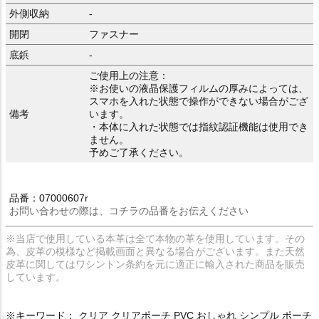
外側収納
-
開閉
ファスナー
底鋲
-
ご使用上の注意：
※お使いの液晶保護フィルムの厚みによっては、
スマホを入れた状態で操作ができない場合がござ
備考
います。
・本体に入れた状態では指紋認証機能は使用でき
ません。
予めご了承ください。
品番：07000607r
お問い合わせの際は、コチラの品番をお伝えください
※当店で使用している本革は全て本物の革を使用しています。その
為、皮革の模様など掲載画面と異なる場合がございます。また天然
皮革に関してはワシントン条約を元に適正に輸入された商品を販売
しています。
※キーワード： クリア クリアポーチ PVC おしゃれ シンプル ポーチ