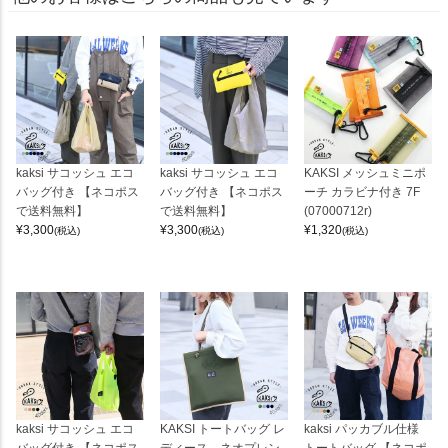
kaksi サコッシュ エコ
kaksi サコッシュ エコ
KAKSI メッシュミニポ
バッグ付き 【ネコポス
バッグ付き 【ネコポス
ーチ カラビナ付き 7F
で送料無料】
で送料無料】
(07000712r)
¥
3,300
¥
3,300
¥
1,320
(税込)
(税込)
(税込)
kaksi サコッシュ エコ
KAKSI トートバッグ レ
kaksi パッカブル仕様
バッグ付き 【ネコポス
ディース ネオプレン
トートバッグ 【ネコポ