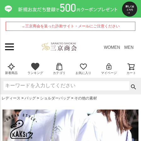
ペー
ジト
ップ
へ
→三京商会を装った詐欺サイト・メールにご注意ください
WOMEN
MEN
新着商品
ランキング
カテゴリ
お気に入り
マイページ
カート
レディース
バッグ
ショルダーバッグ
その他の素材