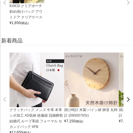
KAKSI クリアポーチ
斜め掛けバッグ アウ
トドア クリアケース
¥
1,650
(税込)
新着商品
クラッチバッグ メンズ 牛革 本革
掛け時計 木製 パイン材 静音 丸時
掛け時計
シボ加工 A5収納 祝儀袋 冠婚葬祭
計 (09000765r)
計 (0900
結婚式 ループ革紐 フォーマル セ
¥
7,150
¥
7,150
(税込)
(
カンドバッグ 4FB
¥
12,650
(税込)