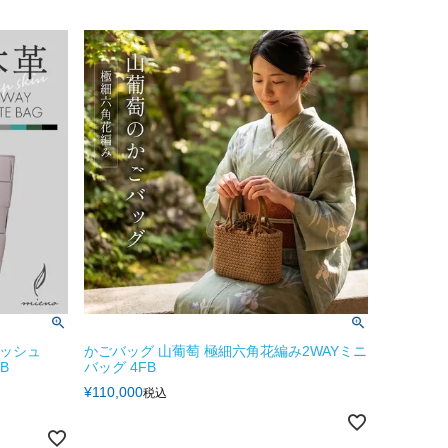
メッシュ
かごバッグ 山葡萄 極細六角花編み2WAYミニ
B
バッグ 4FB
¥
110,000
税込