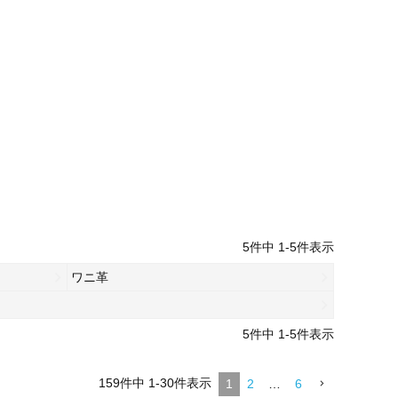
5
件中
1
-
5
件表示
ワニ革
5
件中
1
-
5
件表示
159
件中
1
-
30
件表示
1
2
…
6