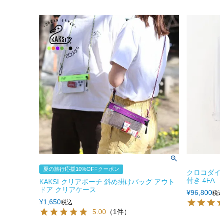
夏の旅行応援10%OFFクーポン
クロコダイ
付き 4FA
KAKSI クリアポーチ 斜め掛けバッグ アウト
ドア クリアケース
¥
96,800
税
¥
1,650
税込
5.00
（1件）