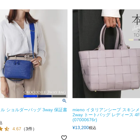
ル ショルダーバッグ 3way 保証書
mieno イタリアンシープ スキン
2way トートバッグ レディース 4F
(07000676r)
込
¥
13,200
税込
4.67
（3件）