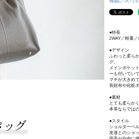
商品について
●特長
2WAY／軽量
●デザイン
ふわっと柔ら
グ。
メインポケッ
ーも付いてい
マチが大きめ
長財布や化粧
●素材
とても柔らか
本革ならでは
●スタイル
ショルダーベ
友達とのショ
両手が自由に