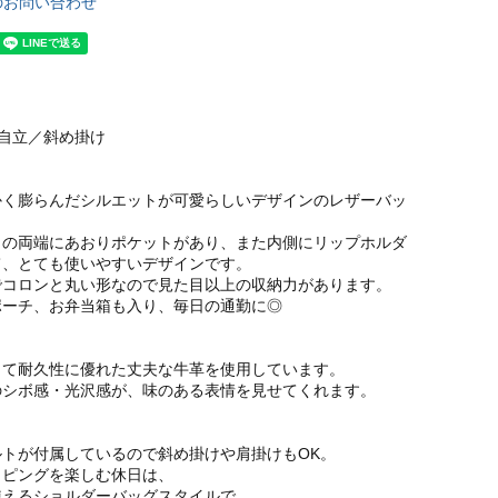
のお問い合わせ
／自立／斜め掛け
かく膨らんだシルエットが可愛らしいデザインのレザーバッ
トの両端にあおりポケットがあり、また内側にリップホルダ
て、とても使いやすいデザインです。
でコロンと丸い形なので見た目以上の収納力があります。
ポーチ、お弁当箱も入り、毎日の通勤に◎
くて耐久性に優れた丈夫な牛革を使用しています。
のシボ感・光沢感が、味のある表情を見せてくれます。
ルトが付属しているので斜め掛けや肩掛けもOK。
ッピングを楽しむ休日は、
使えるショルダーバッグスタイルで。