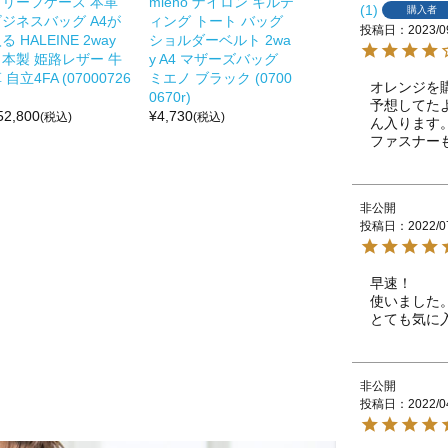
ブリーフケース 本革
mieno ナイロン キルテ
1
購入者
ビジネスバッグ A4が
ィング トート バッグ
投稿日
2023/0
る HALEINE 2way
ショルダーベルト 2wa
日本製 姫路レザー 牛
y A4 マザーズバッグ
 自立4FA (07000726
ミエノ ブラック (0700
オレンジを購
0670r)
予想してた
52,800
¥
4,730
(税込)
(税込)
ん入ります。
ファスナー
非公開
投稿日
2022/0
早速！

使いました
とても気に
非公開
投稿日
2022/0