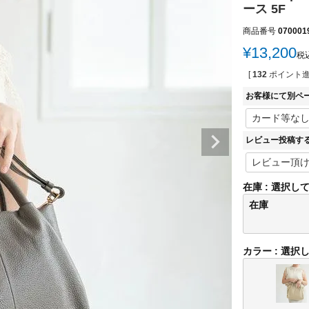
ース 5F
商品番号
070001
¥
13,200
税
[
132
ポイント進
お客様にて別ペ
レビュー投稿す
在庫
選択し
在庫
カラー
選択