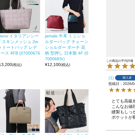
ieno イタリアンシー
jamale 牛革 ミニショ
 スキンメッシュ 2w
ルダーバッグ チェーン
y トートバッグ レデ
ショルダー ポーチ 花
ース 4FB (07000676
柄 型押し 日本製 4F (0
7000683r)
13,200
¥
12,100
(税込)
(税込)
1
購入者
投稿日
2026/0
とても高級
こんなお値
縫製もしっか
ポケットが