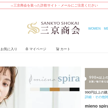
→三京商会を装った詐欺サイト・メールにご注意ください
WOMEN
M
検索
お気に入り
マイページ
カート
990円以上の
詳細・その他
mieno s