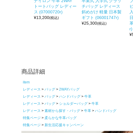
ナイロン 牛革 2WAY
卒業式 入学式 クラッ
トートバッグ レディー
チバッグ レディース
ス (07000720r)
斜めがけ 軽量 日本製
入
¥
13,200
ギフト (06001747r)
(税込)
¥
25,300
革
(税込)
r)
¥
商品詳細
item
レディース
バッグ
2WAYバッグ
レディース
バッグ
ハンドバッグ
牛革
レディース
バッグ
ショルダーバッグ
牛革
レディース
素材から探す・バッグ
牛革
ハンドバッグ
特集ページ
柔らかな牛革バッグ
特集ページ
新生活応援キャンペーン