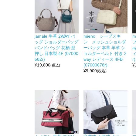
jamale 牛革 2WAY バ
mieno シープスキ
m
ッグ ショルダーバッグ
ン メッシュショルダ
プ
バンドバッグ 花柄 型
ーバッグ 本革 羊革 シ
a
押し 日本製 4F (07000
ョルダーベルト 付き 2
ィ
682r)
way レディース 4FB
r)
¥
19,800
(07000678r)
¥
(税込)
¥
9,900
(税込)