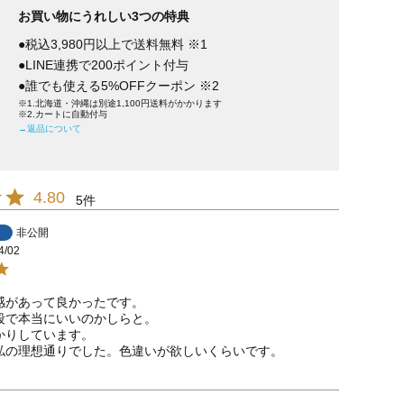
お買い物にうれしい3つの特典
●税込3,980円以上で送料無料 ※1
●LINE連携で200ポイント付与
●誰でも使える5%OFFクーポン ※2
※1.北海道・沖縄は別途1,100円送料がかかります
※2.カートに自動付与
→返品について
4.80
5
非公開
4/02
感があって良かったです。

段で本当にいいのかしらと。

りしています。

私の理想通りでした。色違いが欲しいくらいです。