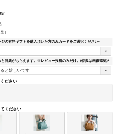
95r
込
呈 ]
ージの有料ギフトを購入頂いた方のみカードをご選択ください
(
必
須
ると特典がもらえます。※レビュー投稿のみだけ。(特典は画像確認)
)
(
必
須
てください
)
してください