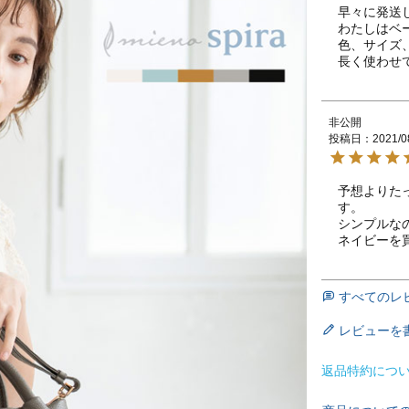
早々に発送
わたしはベ
色、サイズ
長く使わせ
非公開
投稿日
2021/0
予想よりた
す。

シンプルな
ネイビーを
すべてのレ
レビューを
返品特約につ