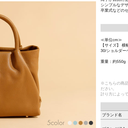
シンプルなデ
卒業式などの
≪単位cm≫
【サイズ】 横幅
30/ショルダー
重量：約550g
※こちらの商
ださい。
計り方によっ
ブランド名