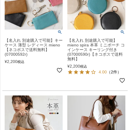
【名入れ 別途購入で可能】キー
【名入れ 別途購入で可能】
ケース 薄型 レディース mieno
mieno spira 本革 ミニポーチ コ
【ネコポスで送料無料】
インケース キーリング付き
(07000592r)
(07000590r)【ネコポスで送料
無料】
¥
2,200
税込
¥
2,200
税込
4.00
（2件）