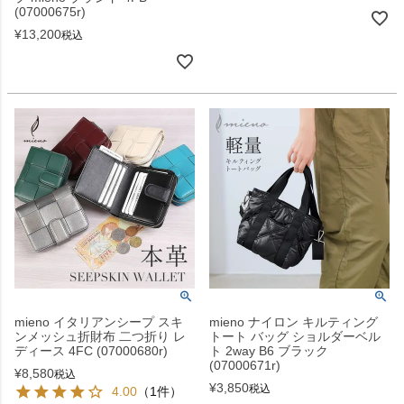
(07000675r)
¥
13,200
税込
mieno イタリアンシープ スキ
mieno ナイロン キルティング
ンメッシュ折財布 二つ折り レ
トート バッグ ショルダーベル
ディース 4FC (07000680r)
ト 2way B6 ブラック
(07000671r)
¥
8,580
税込
¥
3,850
税込
4.00
（1件）