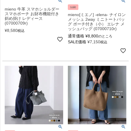
sale
mieno 牛革 スマホショルダー
スマホポーチ お財布機能付き
mieno[ミエノ] -elena- ナイロン
斜め掛け レディース
メッシュ 2way ミニトートバッ
(07000709r)
グ ポーチ付き（小） エレナ メ
ッシュバッグ (07000710r)
¥
8,580
税込
通常価格
¥
8,800
のところ
SALE価格
¥
7,150
税込