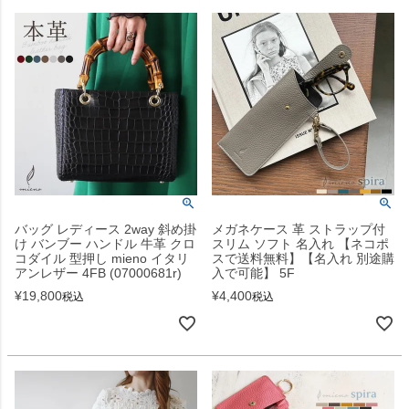
バッグ レディース 2way 斜め掛
メガネケース 革 ストラップ付
け バンブー ハンドル 牛革 クロ
スリム ソフト 名入れ 【ネコポ
コダイル 型押し mieno イタリ
スで送料無料】【名入れ 別途購
アンレザー 4FB (07000681r)
入で可能】 5F
¥
19,800
¥
4,400
税込
税込