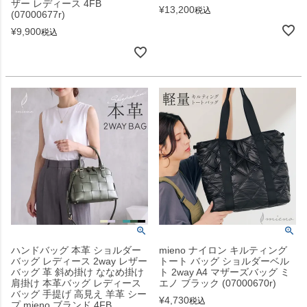
ザー レディース 4FB
¥
13,200
税込
(07000677r)
¥
9,900
税込
ハンドバッグ 本革 ショルダー
mieno ナイロン キルティング
バッグ レディース 2way レザー
トート バッグ ショルダーベル
バッグ 革 斜め掛け ななめ掛け
ト 2way A4 マザーズバッグ ミ
肩掛け 本革バッグ レディース
エノ ブラック (07000670r)
バッグ 手提げ 高見え 羊革 シー
¥
4,730
税込
プ mieno ブランド 4FB