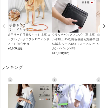
犬用リード 手作りキット 本革 ロ
クラッチバッグ メンズ 牛革 本革
掛け時計
ープ レザークラフト DIY ハンド
シボ加工 A5収納 祝儀袋 冠婚葬祭
計 (0900
メイド 初心者 7F
結婚式 ループ革紐 フォーマル セ
¥
7,150
(
¥
6,200
カンドバッグ 4FB
(税込)
¥
12,650
(税込)
ランキング
1
2
3