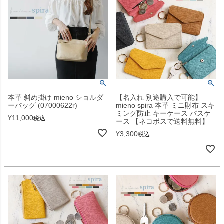
本革 斜め掛け mieno ショルダ
【名入れ 別途購入で可能】
ーバッグ (07000622r)
mieno spira 本革 ミニ財布 スキ
ミング防止 キーケース パスケ
¥
11,000
税込
ース 【ネコポスで送料無料】
¥
3,300
税込