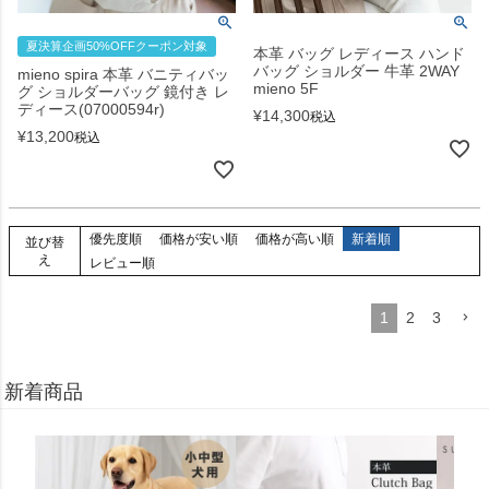
夏決算企画50%OFFクーポン対象
本革 バッグ レディース ハンド
バッグ ショルダー 牛革 2WAY
mieno spira 本革 バニティバッ
mieno 5F
グ ショルダーバッグ 鏡付き レ
ディース(07000594r)
¥
14,300
税込
¥
13,200
税込
優先度順
価格が安い順
価格が高い順
新着順
並び替
え
レビュー順
1
2
3
新着商品