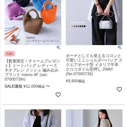
sale
ポーチとしても使えるコロンと
可愛いミニショルダーバッグ ス
【数量限定！チャームプレゼン
クエアポーチ型 イタリア牛革
ト】トートバッグ レディース
クロコダイル型押し 2WAY
ネオプレン メッシュ 編み込み
(No.07000736)
ブランド mieno 4F (set-
07000739r)
¥
9,900
税込
SALE価格
¥
11,000
〜
税込