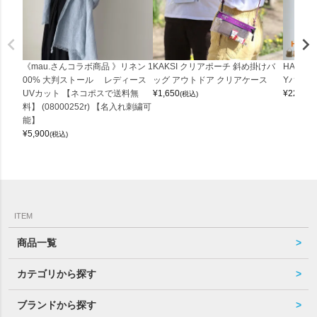
《mau.さんコラボ商品 》リネン 1
KAKSI クリアポーチ 斜め掛けバ
HALEI
00% 大判ストール レディース
ッグ アウトドア クリアケース
Yバッグ 
UVカット 【ネコポスで送料無
¥
1,650
¥
22,000
(税込)
料】 (08000252r) 【名入れ刺繍可
能】
¥
5,900
(税込)
ITEM
商品一覧
カテゴリから探す
ブランドから探す