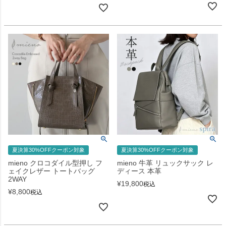
夏決算30%OFFクーポン対象
夏決算30%OFFクーポン対象
mieno クロコダイル型押し フ
mieno 牛革 リュックサック レ
ェイクレザー トートバッグ
ディース 本革
2WAY
¥
19,800
税込
¥
8,800
税込