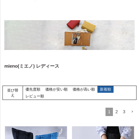
mieno(ミエノ) レディース
優先度順
価格が安い順
価格が高い順
新着順
並び替
え
レビュー順
1
2
3