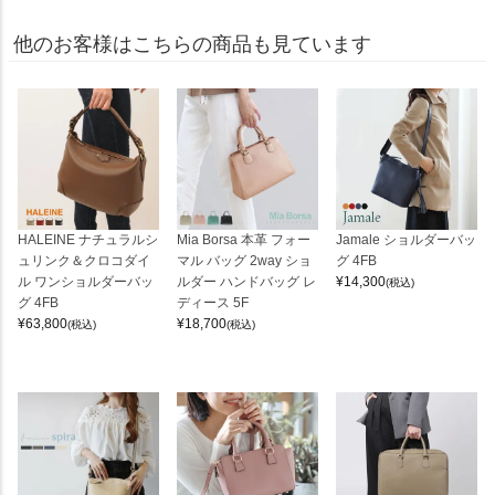
他のお客様はこちらの商品も見ています
HALEINE ナチュラルシ
Mia Borsa 本革 フォー
Jamale ショルダーバッ
ュリンク＆クロコダイ
マル バッグ 2way ショ
グ 4FB
ル ワンショルダーバッ
ルダー ハンドバッグ レ
¥
14,300
(税込)
グ 4FB
ディース 5F
¥
63,800
¥
18,700
(税込)
(税込)