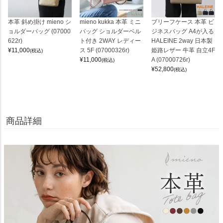
本革 斜め掛け mieno シ
mieno kukka 本革 ミニ
ブリーフケース 本革 ビ
ョルダーバッグ (07000
バッグ ショルダーベル
ジネスバッグ A4が入る
622r)
ト付き 2WAY レディー
HALEINE 2way 日本製
¥
11,000
ス 5F (07000326r)
姫路レザー 牛革 自立4F
(税込)
¥
11,000
A (07000726r)
(税込)
¥
52,800
(税込)
商品詳細