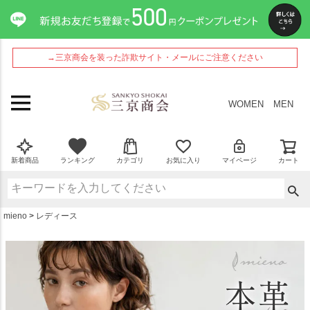
ペー
ジト
ップ
へ
→三京商会を装った詐欺サイト・メールにご注意ください
WOMEN
MEN
新着商品
ランキング
カテゴリ
お気に入り
マイページ
カート
mieno
レディース