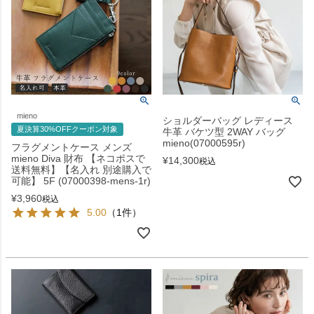
mieno
ショルダーバッグ レディース
夏決算30%OFFクーポン対象
牛革 バケツ型 2WAY バッグ
mieno(07000595r)
フラグメントケース メンズ
mieno Diva 財布 【ネコポスで
¥
14,300
税込
送料無料】【名入れ 別途購入で
可能】 5F (07000398-mens-1r)
¥
3,960
税込
5.00
（1件）