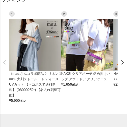
1
2
3
《mau.さんコラボ商品 》リネン 1
KAKSI クリアポーチ 斜め掛けバ
HALEI
00% 大判ストール レディース
ッグ アウトドア クリアケース
Yバッグ 
UVカット 【ネコポスで送料無
¥
1,650
¥
22,000
(税込)
料】 (08000252r) 【名入れ刺繍可
能】
¥
5,900
(税込)