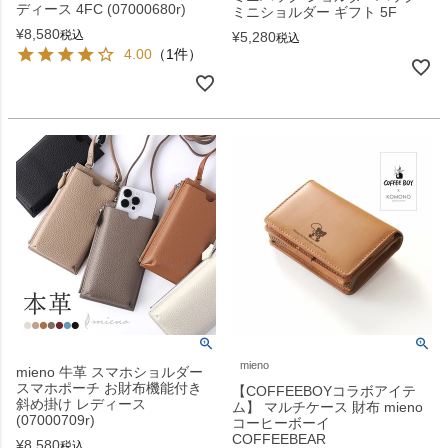
ディース 4FC (07000680r)
ミニショルダー ギフト 5F
¥
8,580
税込
¥
5,280
税込
4.00
（1件）
mieno
mieno 牛革 スマホショルダー
スマホポーチ お財布機能付き
【COFFEEBOYコラボアイテ
斜め掛け レディース
ム】 マルチケース 財布 mieno
(07000709r)
コーヒーボーイ
COFFEEBEAR
¥
8,580
税込