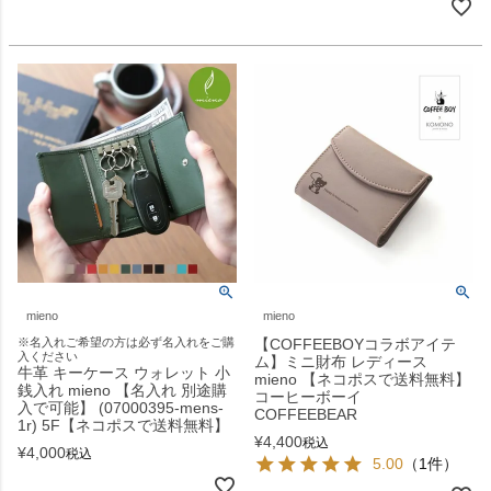
mieno
mieno
※名入れご希望の方は必ず名入れをご購
【COFFEEBOYコラボアイテ
入ください
ム】ミニ財布 レディース
牛革 キーケース ウォレット 小
mieno 【ネコポスで送料無料】
銭入れ mieno 【名入れ 別途購
コーヒーボーイ
入で可能】 (07000395-mens-
COFFEEBEAR
1r) 5F【ネコポスで送料無料】
¥
4,400
税込
¥
4,000
税込
5.00
（1件）