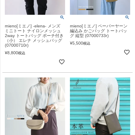
mieno[ミエノ] -elena- メンズ
mieno[ミエノ] ペーパーヤーン
ミニトート ナイロンメッシュ
編込み かごバッグ トートバッ
2way トートバッグ ポーチ付き
グ 縦型 (07000733r)
（小） エレナ メッシュバッグ
¥
5,500
税込
(07000710r)
¥
8,800
税込