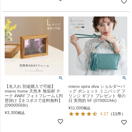
【名入れ 別途購入で可能】
mieno spira diva ショルダーバ
mieno home 天然木 無垢材 チ
ッグ ポシェット ミニバッグ フ
ーク 4WAY フォトフレーム L判
リンジ ギフト プレゼント 母の
壁掛け【ネコポスで送料無料】
日 実用的 5F (07000194r)
(09000568r)
¥
11,000
税込
¥
3,300
税込
4.27
（11件）