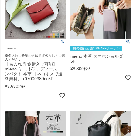
mieno
夏の旅行応援10%OFFクーポン
※名入れご希望の方は必ず名入れをご購
mieno 本革 スマホショルダー
入ください
5F
【名入れ 別途購入で可能】
¥
8,800
mieno ミニ財布 レディース コ
税込
ンパクト 本革 【ネコポスで送
料無料】 (07000389r) 5F
¥
3,630
税込