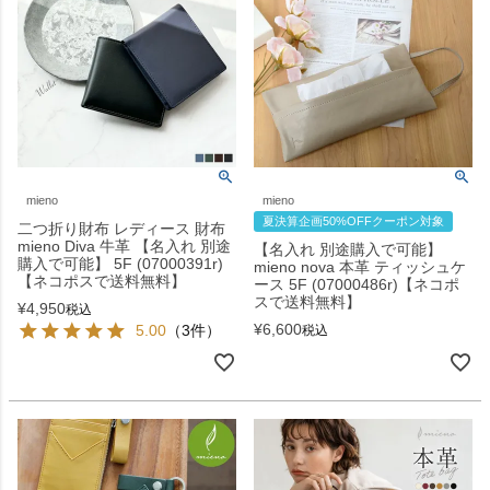
mieno
mieno
夏決算企画50%OFFクーポン対象
二つ折り財布 レディース 財布
mieno Diva 牛革 【名入れ 別途
【名入れ 別途購入で可能】
購入で可能】 5F (07000391r)
mieno nova 本革 ティッシュケ
【ネコポスで送料無料】
ース 5F (07000486r)【ネコポ
スで送料無料】
¥
4,950
税込
¥
6,600
5.00
（3件）
税込