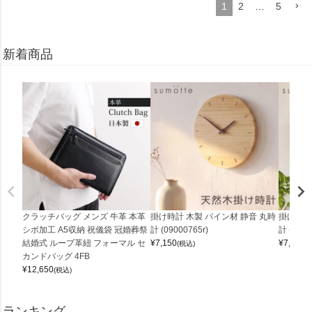
1
2
…
5
新着商品
クラッチバッグ メンズ 牛革 本革
掛け時計 木製 パイン材 静音 丸時
掛け時計
シボ加工 A5収納 祝儀袋 冠婚葬祭
計 (09000765r)
計 (0900
結婚式 ループ革紐 フォーマル セ
¥
7,150
¥
7,150
(税込)
(
カンドバッグ 4FB
¥
12,650
(税込)
ランキング