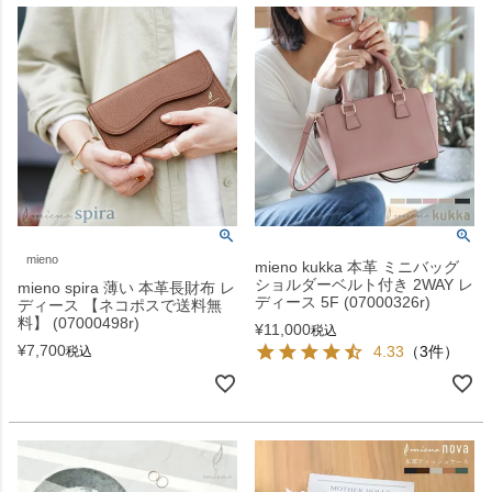
mieno
mieno kukka 本革 ミニバッグ
ショルダーベルト付き 2WAY レ
mieno spira 薄い 本革長財布 レ
ディース 5F (07000326r)
ディース 【ネコポスで送料無
料】 (07000498r)
¥
11,000
税込
¥
7,700
4.33
（3件）
税込