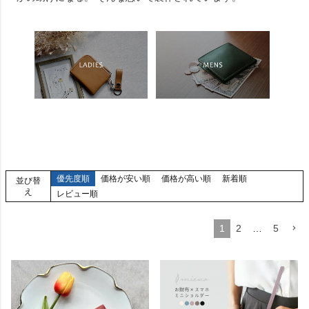
優先度順
価格が安い順
価格が高い順
新着順
並び替
え
レビュー順
1
2
…
5