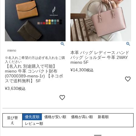
mieno
本革 バッグ レディース ハンド
バッグ ショルダー 牛革 2WAY
※名入れご希望の方は必ず名入れをご購
入ください
mieno 5F
【名入れ 別途購入で可能】
¥
14,300
税込
mieno 牛革 コンパクト財布
(07000389-mens-1r) 【ネコポ
スで送料無料】 5F
¥
3,630
税込
優先度順
価格が安い順
価格が高い順
新着順
並び替
え
レビュー順