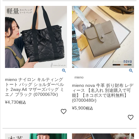
mieno
mieno ナイロン キルティング
トート バッグ ショルダーベル
mieno nova 牛革 折り財布 レデ
ト 2way A4 マザーズバッグ ミ
ィース 【名入れ 別途購入で可
エノ ブラック (07000670r)
能】【ネコポスで送料無料】
(07000480r)
¥
4,730
税込
¥
5,900
税込