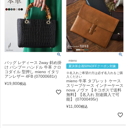
mieno
バッグ レディース 2way 斜め掛
夏決算企画50%OFFクーポン対象
け バンブー ハンドル 牛革 クロ
コダイル 型押し mieno イタリ
※名入れご希望の方は必ず名入れをご購
アンレザー 4FB (07000681r)
入ください
mieno 牛革 タブレット ケース
¥
19,800
税込
スリーブケース インナーケース
nova ノヴァ 【ネコポスで送料
無料】【名入れ 別途購入で可
能】 (07000495r)
¥
11,000
税込