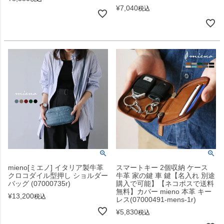
¥
7,040
税込
mieno[ミエノ] イタリア製牛革
スマートキー 2個収納 ケース
クロコダイル型押し ショルダー
牛革 家の鍵 車 鍵【名入れ 別途
バッグ (07000735r)
購入で可能】【ネコポスで送料
無料】カバー mieno 本革 キー
¥
13,200
税込
レス(07000491-mens-1r)
¥
5,830
税込