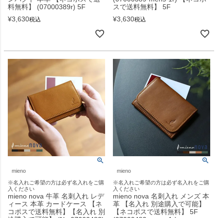
料無料】 (07000389r) 5F
スで送料無料】 5F
¥
3,630
¥
3,630
税込
税込
mieno
mieno
※名入れご希望の方は必ず名入れをご購
※名入れご希望の方は必ず名入れをご購
入ください
入ください
mieno nova 牛革 名刺入れ レデ
mieno nova 名刺入れ メンズ 本
ィース 本革 カードケース 【ネ
革 【名入れ 別途購入で可能】
コポスで送料無料】【名入れ 別
【ネコポスで送料無料】 5F