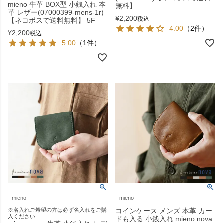
mieno 牛革 BOX型 小銭入れ 本
無料】
革 レザー(07000399-mens-1r)
¥
2,200
税込
【ネコポスで送料無料】 5F
4.00
（2件）
¥
2,200
税込
5.00
（1件）
mieno
mieno
※名入れご希望の方は必ず名入れをご購
コインケース メンズ 本革 カー
入ください
ドも入る 小銭入れ mieno nova