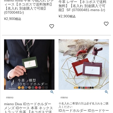
mieno nova 牛革 小銭入れ レデ
牛革 レザー 【ネコポスで送料
ィース【ネコポスで送料無料】
無料】【名入れ 別途購入で可
【名入れ 別途購入で可能】
能】 5F (07000481-mens-1r)
(07000481r)
¥
2,900
税込
¥
2,900
税込
mieno
mieno
mieno Diva IDカードホルダー
※名入れご希望の方は必ず名入れをご購
入ください
メンズ IDケース 本革 ネックス
IDカードホルダー IDカードケー
トラップ 牛革 【ネコポスで送