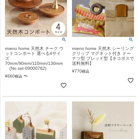
mieno home 天然木 チーク ウ
mieno home 天然木 シーリング
ッドコンポート 選べる4サイ
クリップ マグネット付き ドー
ズ
ナツ型 ブレッド型【ネコポスで
70mm/90mm/110mm/130mm
送料無料】
(No.set-09000782)
¥
770
税込
¥
660
〜
税込