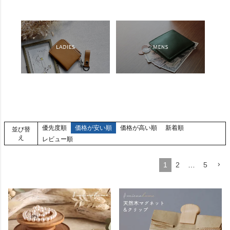
優先度順
価格が安い順
価格が高い順
新着順
並び替
え
レビュー順
1
2
…
5