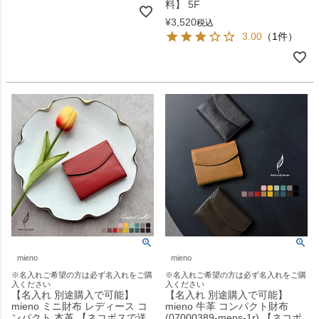
料】 5F
¥
3,520
税込
3.00
（1件）
mieno
mieno
※名入れご希望の方は必ず名入れをご購
※名入れご希望の方は必ず名入れをご購
入ください
入ください
【名入れ 別途購入で可能】
【名入れ 別途購入で可能】
mieno ミニ財布 レディース コ
mieno 牛革 コンパクト財布
ンパクト 本革 【ネコポスで送
(07000389-mens-1r) 【ネコポ