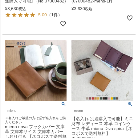
途購入で可能】 (No.07000482)
(07000482-mens-1r)
¥
3,630
¥
3,630
税込
税込
5.00
（1件）
mieno
mieno
※名入れご希望の方は必ず名入れをご購
【名入れ 別途購入で可能】ミニ
入ください
財布 レディース 本革 コインケ
mieno nova ブックカバー 文庫
ース 牛革 mieno Diva spira【ネ
革 文庫本サイズ 文庫本カバー
コポスで送料無料】
しおり付き 【ネコポスで送料無