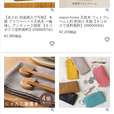
【名入れ 別途購入で可能】 木
mieno home 天然木 フォトフレ
製 フラワーベース天然木 一輪
ーム L判 壁掛け 木製【ネコポ
挿し アンティーク雑貨 【ネコ
スで送料無料】(09000593r)
ポスで送料無料】(09000574r)
¥
2,200
税込
¥
1,980
税込