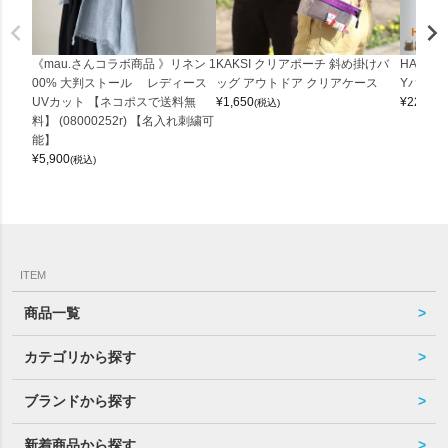
《mau.さんコラボ商品 》リネン 1
KAKSI クリアポーチ 斜め掛けバ
HALEI
00% 大判ストール レディース
ッグ アウトドア クリアケース
Yバッグ 
UVカット 【ネコポスで送料無
¥
1,650
¥
22,000
(税込)
料】 (08000252r) 【名入れ刺繍可
能】
¥
5,900
(税込)
ITEM
商品一覧
カテゴリから探す
ブランドから探す
新着商品から探す