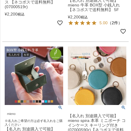
【名入れ 別途購入で可能】
ス 【ネコポスで送料無料】
mieno 牛革 BOX型 小銭入れ
(07000519r)
【ネコポスで送料無料】 5F
¥
2,200
税込
¥
2,200
税込
5.00
（2件）
mieno
【名入れ 別途購入で可能】
mieno spira 本革 ミニポーチ コ
※名入れご希望の方は必ず名入れをご購
入ください
インケース キーリング付き
【名入れ 別途購入で可能】
(07000590r)【ネコポスで送料