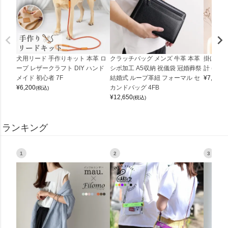
犬用リード 手作りキット 本革 ロ
クラッチバッグ メンズ 牛革 本革
掛け時計
ープ レザークラフト DIY ハンド
シボ加工 A5収納 祝儀袋 冠婚葬祭
計 (0900
メイド 初心者 7F
結婚式 ループ革紐 フォーマル セ
¥
7,150
(
¥
6,200
カンドバッグ 4FB
(税込)
¥
12,650
(税込)
ランキング
1
2
3