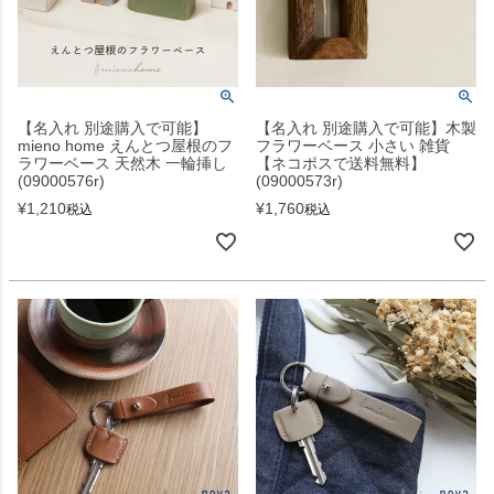
【名入れ 別途購入で可能】
【名入れ 別途購入で可能】木製
mieno home えんとつ屋根のフ
フラワーベース 小さい 雑貨
ラワーベース 天然木 一輪挿し
【ネコポスで送料無料】
(09000576r)
(09000573r)
¥
1,210
¥
1,760
税込
税込