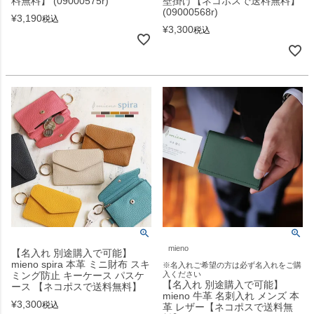
料無料】 (09000575r)
壁掛け【ネコポスで送料無料】
(09000568r)
¥
3,190
税込
¥
3,300
税込
mieno
【名入れ 別途購入で可能】
mieno spira 本革 ミニ財布 スキ
※名入れご希望の方は必ず名入れをご購
ミング防止 キーケース パスケ
入ください
【名入れ 別途購入で可能】
ース 【ネコポスで送料無料】
mieno 牛革 名刺入れ メンズ 本
¥
3,300
税込
革 レザー【ネコポスで送料無