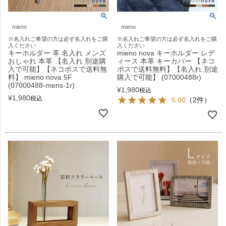
mieno
mieno
※名入れご希望の方は必ず名入れをご購
※名入れご希望の方は必ず名入れをご購
入ください
入ください
キーホルダー 革 名入れ メンズ
mieno nova キーホルダー レデ
おしゃれ 本革 【名入れ 別途購
ィース 本革 キーカバー 【ネコ
入で可能】【ネコポスで送料無
ポスで送料無料】【名入れ 別途
料】 mieno nova 5F
購入で可能】 (07000488r)
(07000488-mens-1r)
¥
1,980
税込
¥
1,980
税込
5.00
（2件）