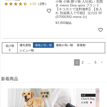
小物 小物 贈り物 入社祝い 見開
4.50
（2件）
き mieno Diva spira ブランド
【ネコポスで送料無料】【名入
れ 別途購入で可能】 父の日 5F
(07000392-mens-1r)
¥
3,800
税込
優先度順
価格が安い順
価格が高い順
新着順
並び替
え
レビュー順
1
2
…
5
新着商品