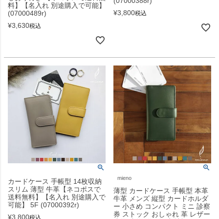
(07000388r)
料】【名入れ 別途購入で可能】
¥
3,800
(07000489r)
税込
¥
3,630
税込
mieno
カードケース 手帳型 14枚収納
スリム 薄型 牛革【ネコポスで
薄型 カードケース 手帳型 本革
送料無料】【名入れ 別途購入で
牛革 メンズ 縦型 カードホルダ
可能】 5F (07000392r)
ー 小さめ コンパクト ミニ 診察
券 ストック おしゃれ 革 レザー
¥
3,800
税込