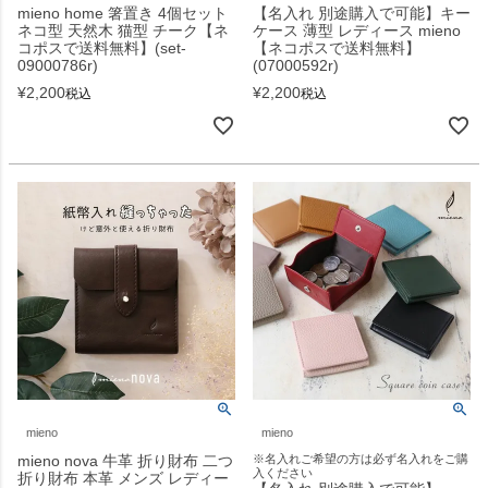
mieno home 箸置き 4個セット
【名入れ 別途購入で可能】キー
ネコ型 天然木 猫型 チーク【ネ
ケース 薄型 レディース mieno
コポスで送料無料】(set-
【ネコポスで送料無料】
09000786r)
(07000592r)
¥
2,200
¥
2,200
税込
税込
mieno
mieno
mieno nova 牛革 折り財布 二つ
※名入れご希望の方は必ず名入れをご購
入ください
折り財布 本革 メンズ レディー