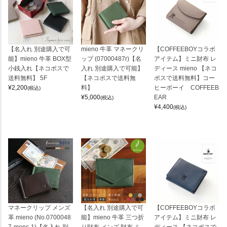
【名入れ 別途購入で可
mieno 牛革 マネークリ
【COFFEEBOYコラボ
能】mieno 牛革 BOX型
ップ (07000487r)【名
アイテム】ミニ財布 レ
小銭入れ【ネコポスで
入れ 別途購入で可能】
ディース mieno 【ネコ
送料無料】 5F
【ネコポスで送料無
ポスで送料無料】コー
¥
2,200
料】
ヒーボーイ COFFEEB
(税込)
¥
5,000
EAR
(税込)
¥
4,400
(税込)
マネークリップ メンズ
【名入れ 別途購入で可
【COFFEEBOYコラボ
革 mieno (No.0700048
能】mieno 牛革 三つ折
アイテム】ミニ財布 レ
7-mens-1)【名入れ 別
り財布 メンズ 財布 ミ
ディース 【ネコポスで