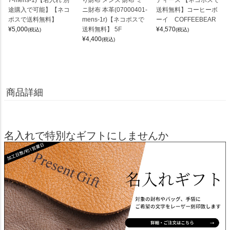
途購入で可能】【ネコ
ニ財布 本革(07000401-
送料無料】コーヒーボ
ポスで送料無料】
mens-1r)【ネコポスで
ーイ COFFEEBEAR
¥
5,000
送料無料】 5F
¥
4,570
(税込)
(税込)
¥
4,400
(税込)
商品詳細
名入れで特別なギフトにしませんか