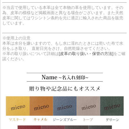
※当店で使用している本革は全て本物の革を使用しています。その
為、皮革の模様など掲載画面と異なる場合がございます。また天然
皮革に関してはワシントン条約を元に適正に輸入された商品を販売
しています。
※使用上の注意
本革は水分を嫌いますので、もし水に濡れたときには乾いた布で水
分をふき取り、 直射日光をさけ、自然乾燥させてください。
※革の取り扱いについて詳細は
[皮革の取り扱い・保管の方法]
をご確
認ください。