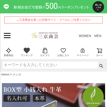
ペー
ジト
ップ
へ
→三京商会を装った詐欺サイト・メールにご注意ください
WOMEN
MEN
新着商品
ランキング
カテゴリ
お気に入り
マイページ
カート
mieno
メンズ