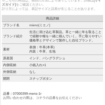
※こちらの商品は、独自の方法により採寸しています。詳細は
[サイ
ズガイド]
をご確認ください。
計り方によっては、表記サイズと誤差が生じることがあります。
商品詳細
ブランド名
mieno[ミエノ]
生活に溶け込む革製品。革と一緒に年を取ること
ブランド紹介
で経験や糧を一緒に積んでいく。手に取りやすい
価格帯とデザインで製作した自社ブランド。
表側：牛革(本革)
素材
内装：牛革、生地
原産国
インド、バングラデシュ
内側収納
小銭入れ×1
外側収納
なし
開閉
スナップボタン
品番：07000399-mens-1r
お問い合わせの際は、コチラの品番をお伝えください