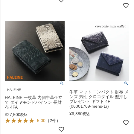
HALEINE
牛革 マット コンパクト 財布 メ
ンズ 男性 クロコダイル 型押し
HALEINE 一枚革 内側牛革仕立
プレゼント ギフト 4F
て ダイヤモンドパイソン 長財
(06001769-mens-1r)
布 4FA
¥
6,380
税込
¥
27,500
税込
5.00
（2件）