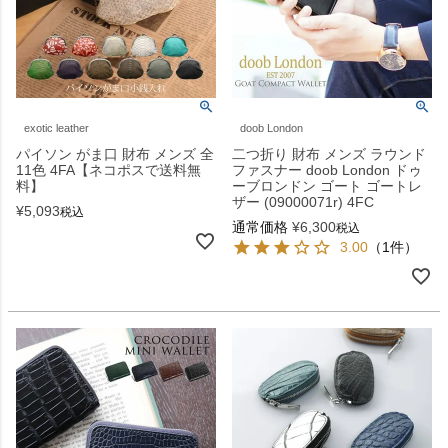
exotic leather
doob London
パイソン がま口 財布 メンズ 全
二つ折り 財布 メンズ ラウンド
11色 4FA【ネコポスで送料無
ファスナー doob London ドゥ
料】
ーブロンドン ゴート ゴートレ
ザー (09000071r) 4FC
¥
5,093
税込
通常価格
¥
6,300
税込
3.00
（1件）