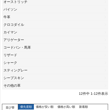
オーストリッチ
パイソン
牛革
クロコダイル
カイマン
アリゲーター
コードバン・馬革
リザード
シャーク
スティングレー
シープスキン
その他の革
12
件中
1
-
12
件表示
優先度順
価格が安い順
価格が高い順
新着順
並び替