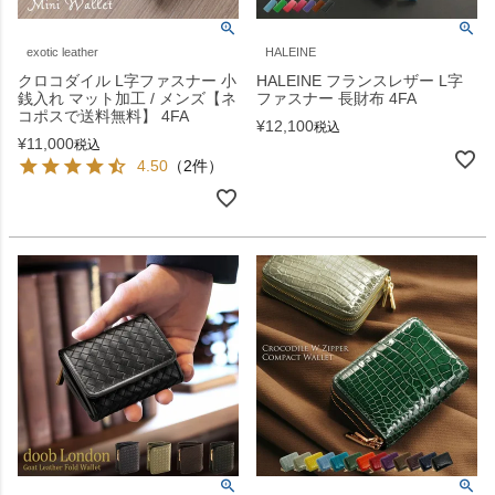
exotic leather
HALEINE
クロコダイル L字ファスナー 小
HALEINE フランスレザー L字
銭入れ マット加工 / メンズ【ネ
ファスナー 長財布 4FA
コポスで送料無料】 4FA
¥
12,100
税込
¥
11,000
税込
4.50
（2件）