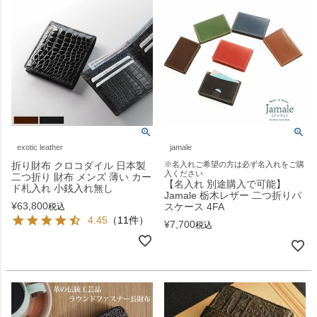
exotic leather
jamale
折り財布 クロコダイル 日本製
※名入れご希望の方は必ず名入れをご購
入ください
二つ折り 財布 メンズ 薄い カー
【名入れ 別途購入で可能】
ド札入れ 小銭入れ無し
Jamale 栃木レザー 二つ折りパ
¥
63,800
スケース 4FA
税込
4.45
（11件）
¥
7,700
税込