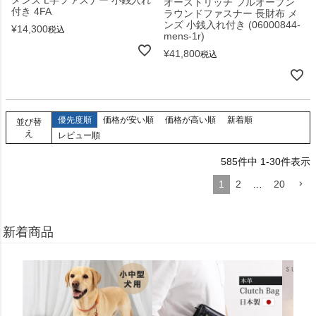
オーストリッチ フルオープン
付き 4FA
ラウンドファスナー 長財布 メ
ンズ 小銭入れ付き (06000844-
¥
14,300
税込
mens-1r)
¥
41,800
税込
優先度順
価格が安い順
価格が高い順
新着順
並び替
え
レビュー順
585
件中
1
-
30
件表示
1
2
…
20
新着商品