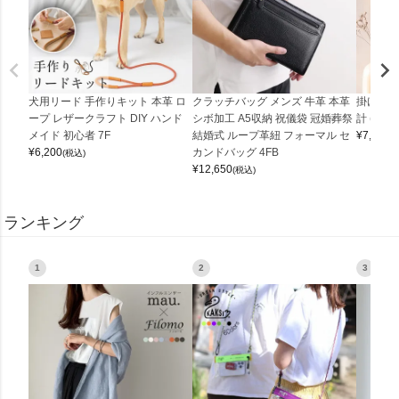
犬用リード 手作りキット 本革 ロ
クラッチバッグ メンズ 牛革 本革
掛け時計
ープ レザークラフト DIY ハンド
シボ加工 A5収納 祝儀袋 冠婚葬祭
計 (0900
メイド 初心者 7F
結婚式 ループ革紐 フォーマル セ
¥
7,150
(
¥
6,200
カンドバッグ 4FB
(税込)
¥
12,650
(税込)
ランキング
1
2
3