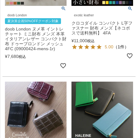
doob London
exotic leather
夏決算企画50%OFFクーポン対象
クロコダイル コンパクト L字フ
ァスナー 財布 メンズ【ネコポ
doob London ヌメ革 イントレ
スで送料無料】 4FA
チャート ミニ財布 メンズ 本革
イタリアンレザー コンパクト財
¥
11,000
税込
布 ドゥーブロンドン メッシュ
5.00
（1件）
4FC (09000424-mens-1r)
¥
7,680
税込