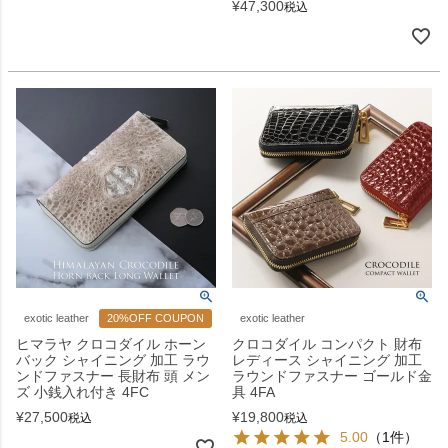
¥
47,300
税込
exotic leather
20%OFF COUPON
exotic leather
ヒマラヤ クロコダイル ホーン
クロコダイル コンパクト 財布
バック シャイニング 加工 ラウ
レディース シャイニング 加工
ンドファスナー 長財布 頭 メン
ラウンドファスナー ゴールド金
ズ 小銭入れ付き 4FC
具 4FA
¥
27,500
¥
19,800
税込
税込
5.00
（1件）