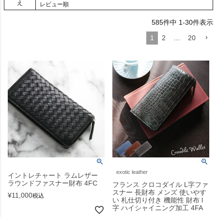
え
レビュー順
585
件中
1
-
30
件表示
1
2
…
20
exotic leather
イントレチャート ラムレザー
ラウンドファスナー財布 4FC
フランス クロコダイル L字ファ
スナー 長財布 メンズ 使いやす
¥
11,000
税込
い 札仕切り付き 機能性 財布 l
字 ハイシャイニング加工 4FA