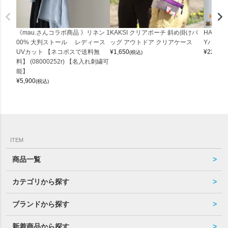
《mau.さんコラボ商品 》リネン 1
KAKSI クリアポーチ 斜め掛けバ
HALEI
00% 大判ストール レディース
ッグ アウトドア クリアケース
Yバッグ 
UVカット 【ネコポスで送料無
¥
1,650
¥
22,000
(税込)
料】 (08000252r) 【名入れ刺繍可
能】
¥
5,900
(税込)
ITEM
商品一覧
カテゴリから探す
ブランドから探す
新着商品から探す