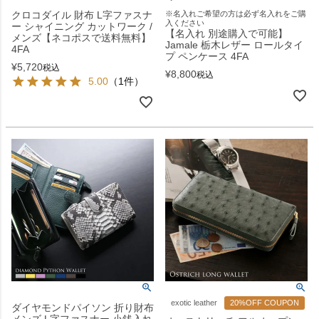
クロコダイル 財布 L字ファスナ
※名入れご希望の方は必ず名入れをご購
入ください
ー シャイニング カットワーク /
【名入れ 別途購入で可能】
メンズ【ネコポスで送料無料】
Jamale 栃木レザー ロールタイ
4FA
プ ペンケース 4FA
¥
5,720
税込
¥
8,800
税込
5.00
（1件）
exotic leather
20%OFF COUPON
ダイヤモンドパイソン 折り財布
メンズ L字ファスナー 小銭入れ