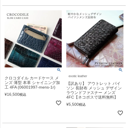
exotic leather
クロコダイル カードケース メ
ンズ 薄型 本革 シャイニング加
【訳あり】 アウトレット パイ
工 4FA (06001997-mens-1r)
ソン 長財布 メッシュ デザイン
ラウンドファスナー メンズ
¥
16,500
税込
4FC【ネコポスで送料無料】
¥
5,500
税込