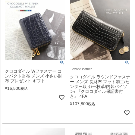
exotic leather
クロコダイル Wファスナー コ
ンパクト財布 メンズ 小さい財
クロコダイル ラウンドファスナ
布 プレゼント ギフト
ー メンズ 長財布 マット加工/セ
ンター取り/一枚革/内装パイソ
¥
16,500
税込
ン/ 『クロコダイル保証書付
き』 4FA
¥
107,800
税込