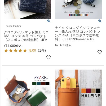
exotic leather
ナイル クロコダイル ファスナ
ー小銭入れ 薄型 コンパクト メ
クロコダイル マット加工 ミニ
ンズ 4FA ［ネコポスで送料無
財布 メンズ 本革 コンパクト
料］ (06001994-mens-1r)
【ネコポスで送料無料】 4FA
¥
7,480
税込
¥
11,000
税込
5.00
（1件）