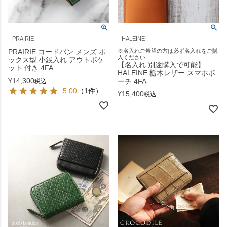
PRAIRIE
HALEINE
PRAIRIE コードバン メンズ ボ
※名入れご希望の方は必ず名入れをご購
入ください
ックス型 小銭入れ アウトポケ
【名入れ 別途購入で可能】
ット 付き 4FA
HALEINE 栃木レザー スマホポ
¥
14,300
ーチ 4FA
税込
5.00
（1件）
¥
15,400
税込