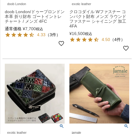
doob London
exotic leather
doob London/ドゥーブロンドン
クロコダイル Wファスナー コ
本革 折り財布 ゴートイントレ
ンパクト財布 メンズ ラウンド
チャート / メンズ 4FC
ファスナー シャイニング 加工
4FA
通常価格
¥
7,700
税込
¥
16,500
税込
4.33
（3件）
4.50
（4件）
exotic leather
jamale