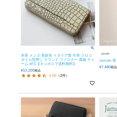
jamale
本革 メンズ 長財布 イタリア製 牛革 クロコ
ダイル型押し ラウンド ファスナー 真鍮 チャ
Jamale
ーム 4FC【ネコポスで送料無料】
¥
7,480
税込
¥
13,200
税込
4.50
（2件）