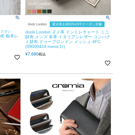
doob London
夏決算企画50%OFFクーポン対象
ください
doob London ヌメ革 イントレチャート ミニ
NE 栃木レ
財布 メンズ 本革 イタリアンレザー コンパク
ト財布 ドゥーブロンドン メッシュ 4FC
(09000424-mens-1r)
¥
7,680
税込