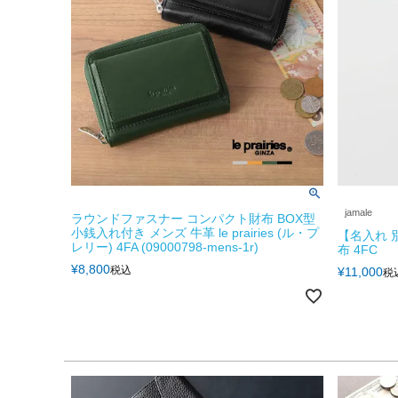
jamale
ラウンドファスナー コンパクト財布 BOX型
小銭入れ付き メンズ 牛革 le prairies (ル・プ
【名入れ 
レリー) 4FA (09000798-mens-1r)
布 4FC
¥
8,800
税込
¥
11,000
税