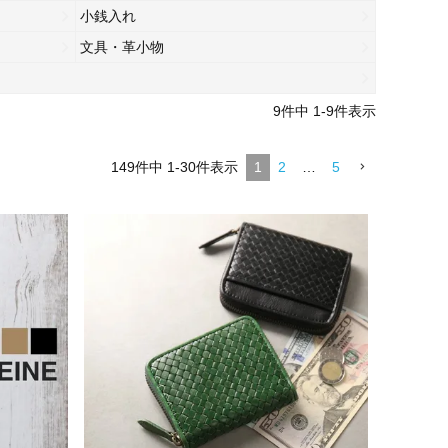
小銭入れ
文具・革小物
9
件中
1
-
9
件表示
149
件中
1
-
30
件表示
1
2
…
5