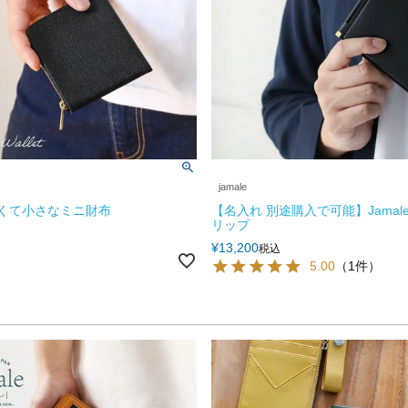
jamale
 薄くて小さなミニ財布
【名入れ 別途購入で可能】Jamal
リップ
¥
13,200
税込
5.00
（1件）