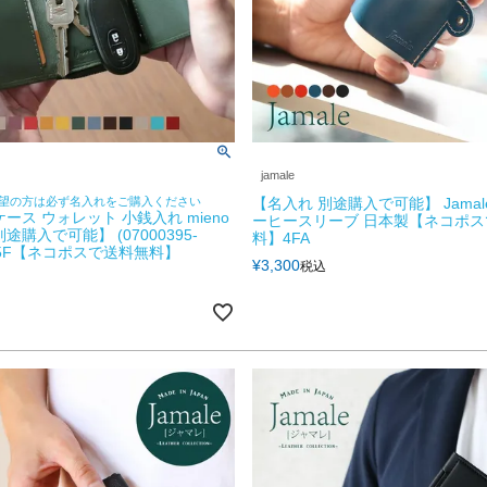
jamale
望の方は必ず名入れをご購入ください
【名入れ 別途購入で可能】 Jamal
ース ウォレット 小銭入れ mieno
ーヒースリーブ 日本製【ネコポス
途購入で可能】 (07000395-
料】4FA
r) 5F【ネコポスで送料無料】
¥
3,300
税込