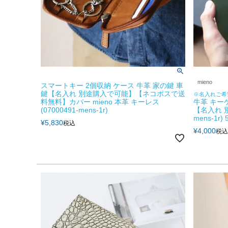
mieno
スマートキー 2個収納 ケース 牛革 家の鍵 車
鍵【名入れ 別途購入で可能】【ネコポスで送
※名入れご希
料無料】カバー mieno 本革 キーレス
牛革 キーケ
(07000491-mens-1r)
【名入れ 別
mens-1
¥
5,830
税込
¥
4,000
税込