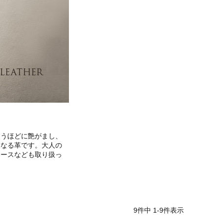
使うほどに艶がまし、
くなる革です。大人の
ケースなども取り扱っ
9
件中
1
-
9
件表示