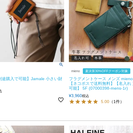
mieno
夏決算30%OFFクーポン対象
別途購入で可能】Jamale 小さい財
フラグメントケース メンズ mieno 
【ネコポスで送料無料】【名入れ
可能】 5F (07000398-mens-1r)
込
¥
3,960
税込
5.00
（1件）