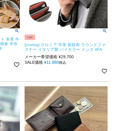
sale
ト 本革 牛
 簡単 手作
[cromia] クロミア 牛革 長財布 ラウンドファ
F
スナー イタリア製 バイカラー メンズ 4FA
メーカー希望価格
¥
29,700
SALE価格
¥
11,880
税込