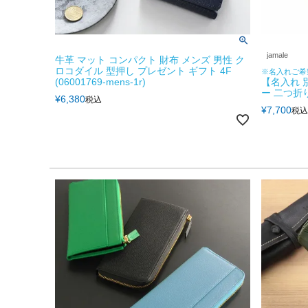
jamale
牛革 マット コンパクト 財布 メンズ 男性 ク
ロコダイル 型押し プレゼント ギフト 4F
※名入れご希
(06001769-mens-1r)
【名入れ 
ー 二つ折
¥
6,380
税込
¥
7,700
税込