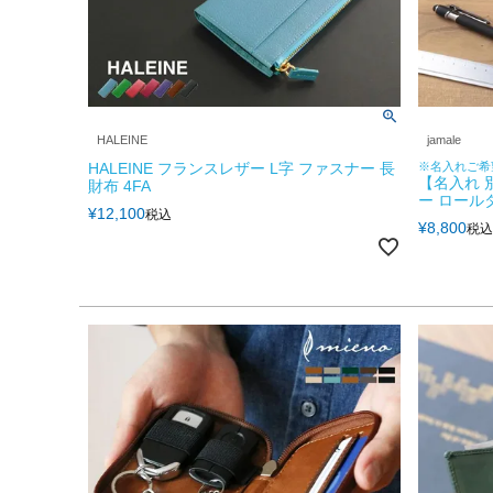
HALEINE
jamale
HALEINE フランスレザー L字 ファスナー 長
※名入れご希
【名入れ 
財布 4FA
ー ロール
¥
12,100
税込
¥
8,800
税込