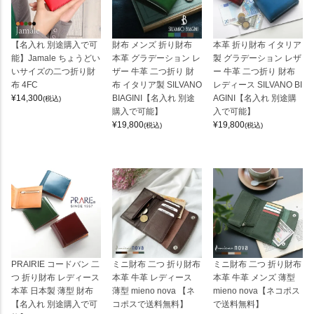
【名入れ 別途購入で可
財布 メンズ 折り財布
本革 折り財布 イタリア
能】Jamale ちょうどい
本革 グラデーション レ
製 グラデーション レザ
いサイズの二つ折り財
ザー 牛革 二つ折り 財
ー 牛革 二つ折り 財布
布 4FC
布 イタリア製 SILVANO
レディース SILVANO BI
¥
14,300
BIAGINI【名入れ 別途
AGINI【名入れ 別途購
(税込)
購入で可能】
入で可能】
¥
19,800
¥
19,800
(税込)
(税込)
PRAIRIE コードバン 二
ミニ財布 二つ 折り財布
ミニ財布 二つ 折り財布
つ 折り財布 レディース
本革 牛革 レディース
本革 牛革 メンズ 薄型
本革 日本製 薄型 財布
薄型 mieno nova 【ネ
mieno nova【ネコポス
【名入れ 別途購入で可
コポスで送料無料】
で送料無料】