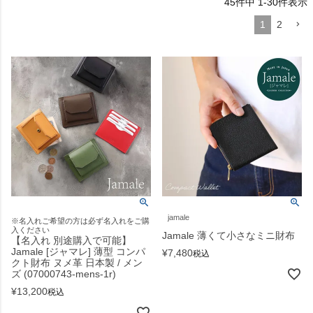
45
件中
1
-
30
件表示
1
2
jamale
※名入れご希望の方は必ず名入れをご購
入ください
Jamale 薄くて小さなミニ財布
【名入れ 別途購入で可能】
Jamale [ジャマレ] 薄型 コンパ
¥
7,480
税込
クト財布 ヌメ革 日本製 / メン
ズ (07000743-mens-1r)
¥
13,200
税込