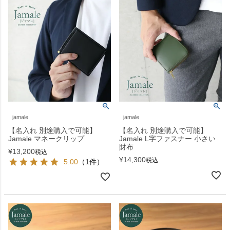
jamale
jamale
【名入れ 別途購入で可能】
【名入れ 別途購入で可能】
Jamale マネークリップ
Jamale L字ファスナー 小さい
財布
¥
13,200
税込
¥
14,300
税込
5.00
（1件）