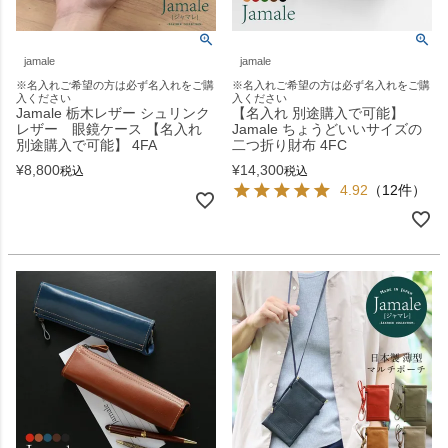
jamale
jamale
※名入れご希望の方は必ず名入れをご購
※名入れご希望の方は必ず名入れをご購
入ください
入ください
Jamale 栃木レザー シュリンク
【名入れ 別途購入で可能】
レザー 眼鏡ケース 【名入れ
Jamale ちょうどいいサイズの
別途購入で可能】 4FA
二つ折り財布 4FC
¥
8,800
¥
14,300
税込
税込
4.92
（12件）