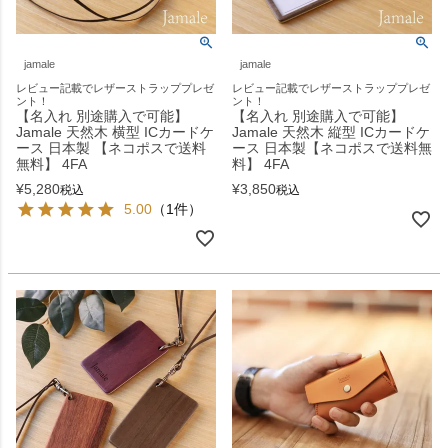
jamale
jamale
レビュー記載でレザーストラッププレゼ
レビュー記載でレザーストラッププレゼ
ント！
ント！
【名入れ 別途購入で可能】
【名入れ 別途購入で可能】
Jamale 天然木 横型 ICカードケ
Jamale 天然木 縦型 ICカードケ
ース 日本製 【ネコポスで送料
ース 日本製【ネコポスで送料無
無料】 4FA
料】 4FA
¥
5,280
¥
3,850
税込
税込
5.00
（1件）