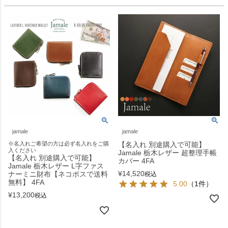
jamale
jamale
※名入れご希望の方は必ず名入れをご購
【名入れ 別途購入で可能】
入ください
Jamale 栃木レザー 超整理手帳
【名入れ 別途購入で可能】
カバー 4FA
Jamale 栃木レザー L字ファス
¥
14,520
ナーミニ財布【ネコポスで送料
税込
無料】 4FA
5.00
（1件）
¥
13,200
税込