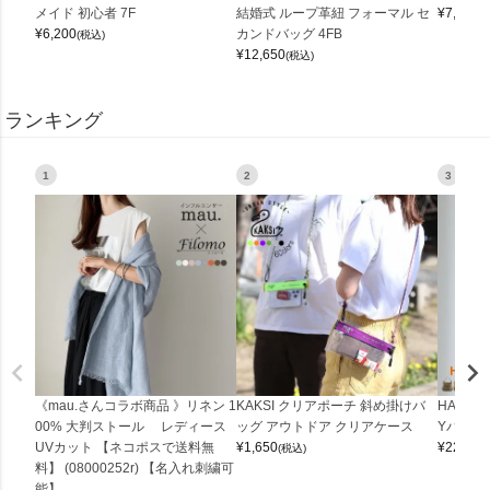
メイド 初心者 7F
結婚式 ループ革紐 フォーマル セ
¥
7,150
(
¥
6,200
カンドバッグ 4FB
(税込)
¥
12,650
(税込)
ランキング
1
2
3
《mau.さんコラボ商品 》リネン 1
KAKSI クリアポーチ 斜め掛けバ
HALEI
00% 大判ストール レディース
ッグ アウトドア クリアケース
Yバッグ 
UVカット 【ネコポスで送料無
¥
1,650
¥
22,000
(税込)
料】 (08000252r) 【名入れ刺繍可
能】