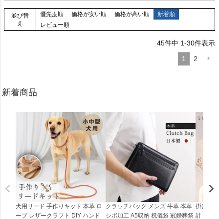
優先度順
価格が安い順
価格が高い順
新着順
並び替
え
レビュー順
45
件中
1
-
30
件表示
1
2
新着商品
犬用リード 手作りキット 本革 ロ
クラッチバッグ メンズ 牛革 本革
掛け時計
ープ レザークラフト DIY ハンド
シボ加工 A5収納 祝儀袋 冠婚葬祭
計 (0900