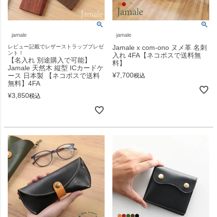
jamale
jamale
レビュー記載でレザーストラッププレゼ
Jamale x com-ono ヌメ革 名刺
ント！
入れ 4FA【ネコポスで送料無
【名入れ 別途購入で可能】
料】
Jamale 天然木 縦型 ICカードケ
¥
7,700
ース 日本製 【ネコポスで送料
税込
無料】4FA
¥
3,850
税込