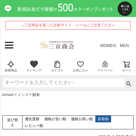
→三京商会を装った詐欺サイト・メールにご注意ください
WOMEN
MEN
新着商品
ランキング
カテゴリ
お気に入り
マイページ
カート
Jamale
メンズ
財布
優先度順
価格が安い順
価格が高い順
新着順
並び替
え
レビュー順