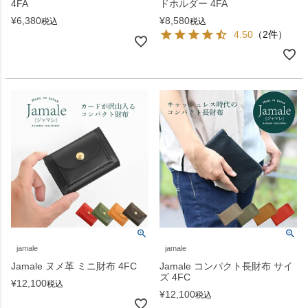
4FA
ドホルダー 4FA
¥
6,380
¥
8,580
税込
税込
4.50
（2件）
jamale
jamale
Jamale ヌメ革 ミニ財布 4FC
Jamale コンパクト長財布 サイ
ズ 4FC
¥
12,100
税込
¥
12,100
税込