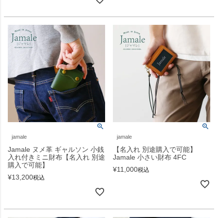
jamale
jamale
Jamale ヌメ革 ギャルソン 小銭
【名入れ 別途購入で可能】
入れ付きミニ財布【名入れ 別途
Jamale 小さい財布 4FC
購入で可能】
¥
11,000
税込
¥
13,200
税込