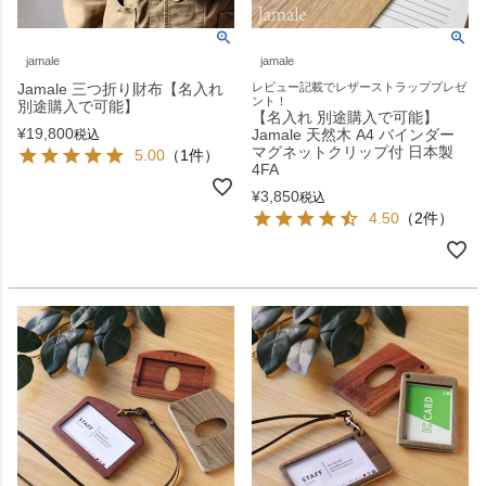
jamale
jamale
Jamale 三つ折り財布【名入れ
レビュー記載でレザーストラッププレゼ
ント！
別途購入で可能】
【名入れ 別途購入で可能】
¥
19,800
Jamale 天然木 A4 バインダー
税込
マグネットクリップ付 日本製
5.00
（1件）
4FA
¥
3,850
税込
4.50
（2件）