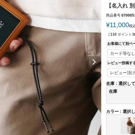
【名入れ 別
商品番号
070005
¥
11,000
税
[
110
ポイント進
お客様にて別ペ
レビュー投稿す
在庫
選択し
在庫
カラー
選択