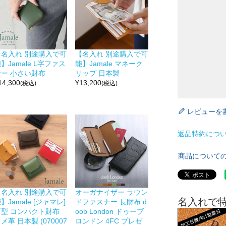
【名入れ 別途購入で可
【名入れ 別途購入で可
】Jamale L字ファス
能】Jamale マネーク
ナー 小さい財布
リップ 日本製
14,300
¥
13,200
(税込)
(税込)
レビューを
返品特約につ
商品について
【名入れ 別途購入で可
オーガナイザー ラウン
名入れで
】Jamale [ジャマレ]
ドファスナー 長財布 d
薄型 コンパクト財布
oob London ドゥーブ
メ革 日本製 (070007
ロンドン 4FC プレゼ