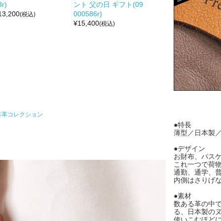
3r)
ント 父の日 ギフト(09
13,200
000586r)
(税込)
¥
15,400
(税込)
本革コレクション
●特長
薄型／日本製／
●デザイン
お財布、パス
これ一つで荷
通勤、通学、
内側はさりげな
●素材
数ある革の中で
る、日本製の
使いこむほど