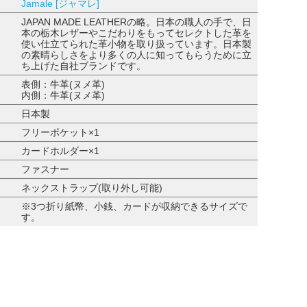
Jamale [ジャマレ]
JAPAN MADE LEATHERの略。日本の職人の手で、日
本の栃木レザーやこだわりをもってセレクトした革を
使い仕立てられた革小物を取り扱っています。日本製
の素晴らしさをより多くの人に知ってもらうために立
ち上げた自社ブランドです。
表側：牛革(ヌメ革)
内側：牛革(ヌメ革)
日本製
フリーポケット×1
カードホルダー×1
ファスナー
ネックストラップ(取り外し可能)
※3つ折り紙幣、小銭、カードが収納できるサイズで
す。