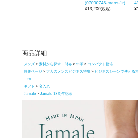
(07000743-mens-1r)
4
¥
13,200
¥
(税込)
商品詳細
メンズ
素材から探す・財布
牛革
コンパクト財布
特集ページ
大人のメンズビジネス特集
ビジネスシーンで使える
item
ギフト
名入れ
Jamale
Jamale 13周年記念