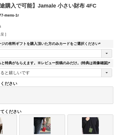
途購入で可能】Jamale 小さい財布 4FC
77-mens-1r
込
呈 ]
ージの有料ギフトを購入頂いた方のみカードをご選択ください
(
必
須
ると特典がもらえます。※レビュー投稿のみだけ。(特典は画像確認)
)
(
必
須
てください
)
してください