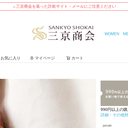
→三京商会を装った詐欺サイト・メールにご注意ください
WOMEN
M
検索
お気に入り
マイページ
カート
990円以上の
詳細・その他
jamale