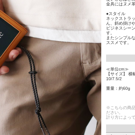
金具にはヌメ
●スタイル
ネックストラ
ん、斜め掛け
ビジネスシー
す。
またシンプル
ススメです。
≪単位cm≫
【サイズ】 横幅
10/7.5/2
重量：約60g
※こちらの商
ださい。
計り方によっ