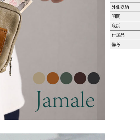
外側収納
開閉
底鋲
付属品
備考