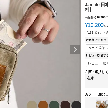
Jamale
料】
商品番号
070005
¥
13,200
税
[
132
ポイント進
お客様にて別ペ
レビュー投稿す
在庫
選択し
在庫
カラー
選択