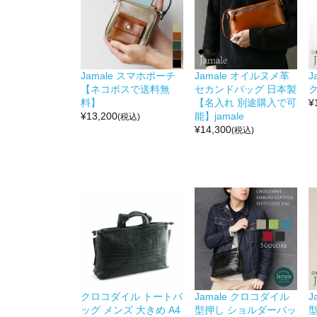
Jamale スマホポーチ
Jamale オイルヌメ革
J
【ネコポスで送料無
セカンドバッグ 日本製
ク
料】
【名入れ 別途購入で可
¥
¥
13,200
能】jamale
(税込)
¥
14,300
(税込)
クロコダイル トートバ
Jamale クロコダイル
J
ッグ メンズ 大きめ A4
型押し ショルダーバッ