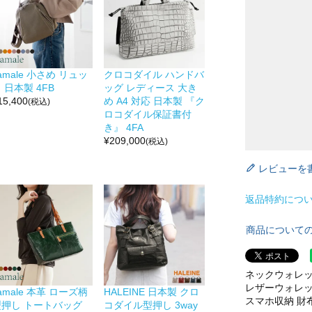
amale 小さめ リュッ
クロコダイル ハンドバ
 日本製 4FB
ッグ レディース 大き
15,400
め A4 対応 日本製 『ク
(税込)
ロコダイル保証書付
き』 4FA
¥
209,000
(税込)
レビューを
返品特約につ
商品について
ネックウォレット
レザーウォレッ
amale 本革 ローズ柄
HALEINE 日本製 クロ
スマホ収納 財布 
型押し トートバッグ
コダイル型押し 3way