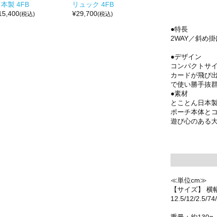
本製 4FB
リュック 4FB
15,400
¥
29,700
(税込)
(税込)
●特長
2WAY／斜め
●デザイン
コンパクトサ
カードが飛び
で使い勝手抜
●素材
とことん日本
ポーチ本体と
遊び心のある
≪単位cm≫
【サイズ】 横
12.5/12/2.5/74
重量：約130g