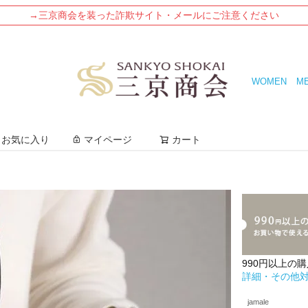
→三京商会を装った詐欺サイト・メールにご注意ください
WOMEN
M
検索
お気に入り
マイページ
カート
990円以上の
詳細・その他
jamale