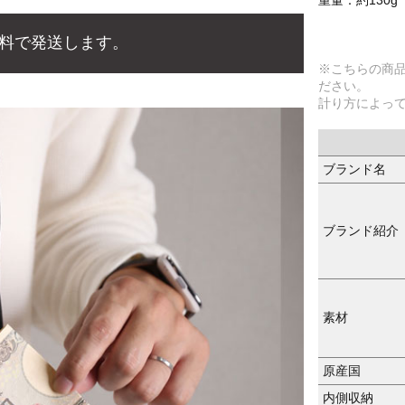
料で発送します。
※こちらの商
ださい。
計り方によっ
ブランド名
ブランド紹介
素材
原産国
内側収納