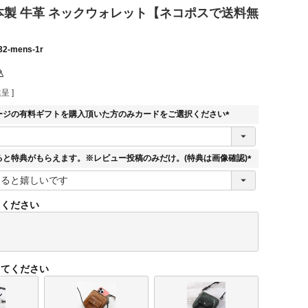
 日本製 牛革 ネックウォレット【ネコポスで送料無
32-mens-1r
込
呈 ]
ージの有料ギフトを購入頂いた方のみカードをご選択ください
(
必
須
ると特典がもらえます。※レビュー投稿のみだけ。(特典は画像確認)
)
(
必
須
てください
)
してください