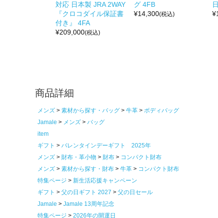
対応 日本製 JRA 2WAY
グ 4FB
日
『クロコダイル保証書
¥
14,300
¥
(税込)
付き』 4FA
¥
209,000
(税込)
商品詳細
メンズ
素材から探す・バッグ
牛革
ボディバッグ
Jamale
メンズ
バッグ
item
ギフト
バレンタインデーギフト 2025年
メンズ
財布・革小物
財布
コンパクト財布
メンズ
素材から探す・財布
牛革
コンパクト財布
特集ページ
新生活応援キャンペーン
ギフト
父の日ギフト 2027
父の日セール
Jamale
Jamale 13周年記念
特集ページ
2026年の開運日