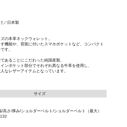
掛け／日本製
イズの本革ネックウォレット。
出す機能や、背面に付いたスマホポケットなど、コンパクト
群です。
製であることにこだわった純国産製。
コインポケット部分でそれぞれ異なる牛革を使用し、
大人なレザーアイテムとなっています。
サイズ
幅/高さ/厚み/ショルダーベルト/ショルダーベルト（最大）
/132