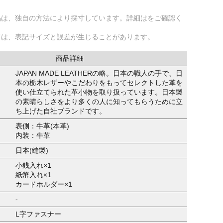
品は、独自の方法により採寸しています。詳細はをご確認く
ては、表記サイズと誤差が生じることがあります。
商品詳細
JAPAN MADE LEATHERの略。日本の職人の手で、日
本の栃木レザーやこだわりをもってセレクトした革を
使い仕立てられた革小物を取り扱っています。日本製
の素晴らしさをより多くの人に知ってもらうために立
ち上げた自社ブランドです。
表側：牛革(本革)
内装：牛革
日本(縫製)
小銭入れ×1
紙幣入れ×1
カードホルダー×1
-
L字ファスナー