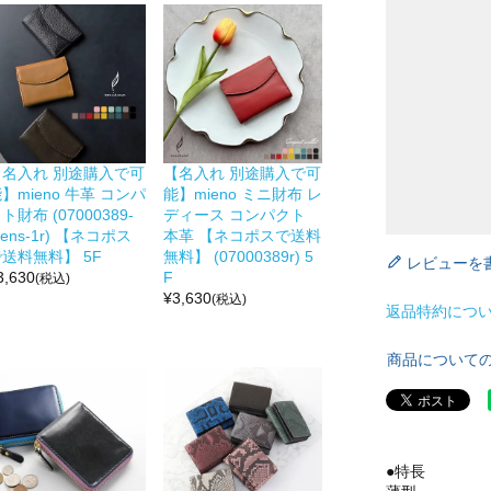
【名入れ 別途購入で可
【名入れ 別途購入で可
】mieno 牛革 コンパ
能】mieno ミニ財布 レ
ト財布 (07000389-
ディース コンパクト
ens-1r) 【ネコポス
本革 【ネコポスで送料
送料無料】 5F
無料】 (07000389r) 5
レビューを
3,630
F
(税込)
¥
3,630
(税込)
返品特約につ
商品について
●特長