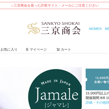
→三京商会を装った詐欺サイト・メールにご注意ください
WOMEN
M
検索
お気に入り
マイページ
カート
15,000円以上
開催期間:8/8 10:
詳細・その他