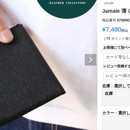
jamale
Jamale
商品番号
070006
¥
7,480
税込
[
75
ポイント進呈
お客様にて別ペ
レビュー投稿す
在庫
選択し
在庫
カラー
選択