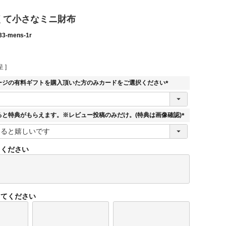
 薄くて小さなミニ財布
33-mens-1r
 ]
ージの有料ギフトを購入頂いた方のみカードをご選択ください
(
必
須
ると特典がもらえます。※レビュー投稿のみだけ。(特典は画像確認)
)
(
必
須
てください
)
してください