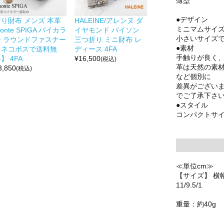
薄型
●デザイン
折り財布 メンズ 本革
HALEINE/アレンヌ ダ
ミニマムサイ
onte SPIGA バイカラ
イヤモンド パイソン
小さいサイズ
ー ラウンドファスナー
三つ折り ミニ財布 レ
●素材
【ネコポスで送料無
ディース 4FA
手触りが良く
】 4FA
¥
16,500
(税込)
革は天然の素
3,850
(税込)
など個別に
差異がござい
でご了承下さ
●スタイル
コンパクトサ
≪単位cm≫
【サイズ】 横幅
11/9.5/1
重量：約40g