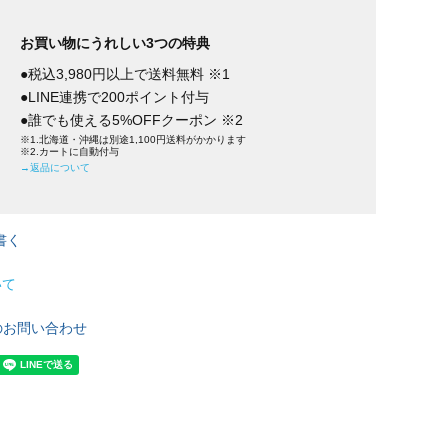
お買い物にうれしい3つの特典
●税込3,980円以上で送料無料 ※1
●LINE連携で200ポイント付与
●誰でも使える5%OFFクーポン ※2
※1.北海道・沖縄は別途1,100円送料がかかります
※2.カートに自動付与
→返品について
書く
いて
のお問い合わせ