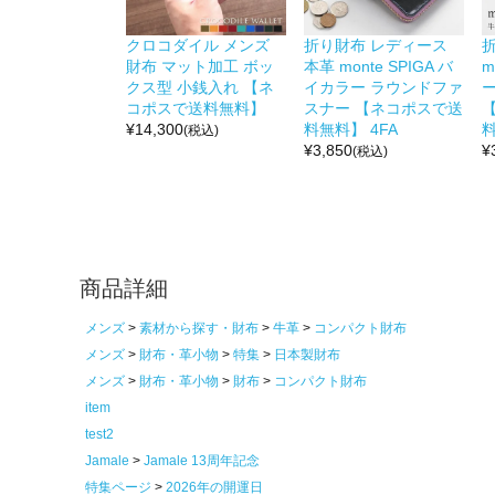
クロコダイル メンズ
折り財布 レディース
財布 マット加工 ボッ
本革 monte SPIGA バ
m
クス型 小銭入れ 【ネ
イカラー ラウンドファ
コポスで送料無料】
スナー 【ネコポスで送
¥
14,300
料無料】 4FA
料
(税込)
¥
3,850
¥
(税込)
商品詳細
メンズ
素材から探す・財布
牛革
コンパクト財布
メンズ
財布・革小物
特集
日本製財布
メンズ
財布・革小物
財布
コンパクト財布
item
test2
Jamale
Jamale 13周年記念
特集ページ
2026年の開運日