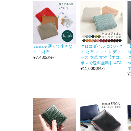
Jamale 薄くて小さな
クロコダイル コンパク
ミニ財布
ト 財布 マット レディ
能
¥
7,480
ース 本革 女性【ネコ
ク
(税込)
ポスで送料無料】 4FA
m
¥
11,000
で
(税込)
¥